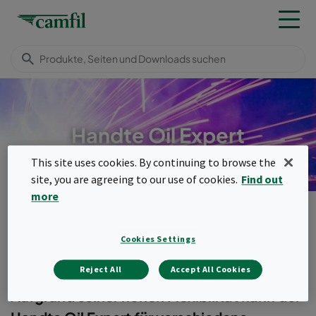
Handte Oil Expert
This site uses cookies. By continuing to browse the
site, you are agreeing to our use of cookies.
Find out
more
Produkte
Industrielle Absauganlagen
Handte Oil Expert
Menu
Cookies Settings
Handte Oil Expert
Reject All
Accept All Cookies
Aufgrund seiner hohen Flexibilität kann der