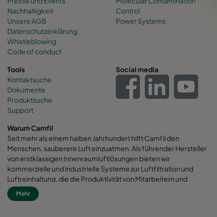
Presse und Events
Molecular Contamination
Nachhaltigkeit
Control
Unsere AGB
Power Systems
Datenschutzerklärung
Whistleblowing
Code of conduct
Tools
Social media
Kontaktsuche
Dokumente
Produktsuche
Support
Warum Camfil
Seit mehr als einem halben Jahrhundert hilft Camfil den
Menschen, sauberere Luft einzuatmen. Als führender Hersteller
von erstklassigen Innenraumluftlösungen bieten wir
kommerzielle und industrielle Systeme zur Luftfiltration und
Luftreinhaltung, die die Produktivität von Mitarbeitern und
Maschinen verbessern, den Energieverbrauch minimieren und
Mehr
die menschliche Gesundheit und die Umwelt fördern. Wir sind
fest davon überzeugt, dass die besten Lösungen für unsere