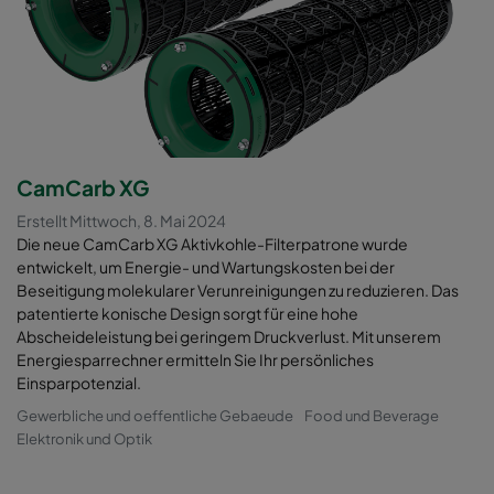
CamCarb XG
Erstellt Mittwoch, 8. Mai 2024
Die neue CamCarb XG Aktivkohle-Filterpatrone wurde
entwickelt, um Energie- und Wartungskosten bei der
Beseitigung molekularer Verunreinigungen zu reduzieren. Das
patentierte konische Design sorgt für eine hohe
Abscheideleistung bei geringem Druckverlust. Mit unserem
Energiesparrechner ermitteln Sie Ihr persönliches
Einsparpotenzial.
Gewerbliche und oeffentliche Gebaeude
Food und Beverage
Elektronik und Optik