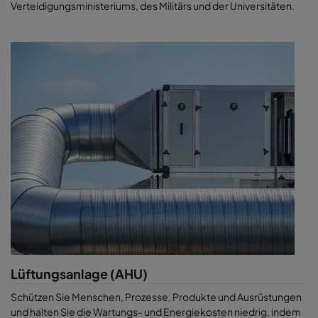
Verteidigungsministeriums, des Militärs und der Universitäten.
oder D, aufrecht zu erhalten. In all diesen Situationen muss die
Richtung des Luftstroms kontrolliert werden, um zu verhindern,
dass Kreuzkontaminierungen das Endprodukt verunreinigen.
Unterschiedliche aseptische
Prozessbereiche erfordern
unterschiedliche
Voraussetzungen
Einrichtungen mit aseptischen Prozessen erfordern für jeden
der folgenden Bereiche eine andere Luftfilterlösung:
Bereich
Lösung
High-End Vorfilterung zur
Minimierung der
Gesamtbetriebskosten und
zum Schutz kritischer Bereiche
Lüftungsanlage (AHU)
Schützen Sie Menschen, Prozesse, Produkte und Ausrüstungen
Effiziente HEPA Filtersysteme
und halten Sie die Wartungs- und Energiekosten niedrig, indem
für reibungslose