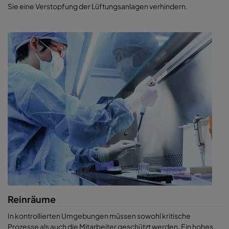
MAU und AHU
Sie eine Verstopfung der Lüftungsanlagen verhindern.
Reinraumbetriebsabläufe -
Waschen und Vorbereiten
Camfil CleanSeal™ und
Depyrogenisiertunnel und
Megalam™
sterile
Vorbereitungsräume
Steigern Sie den Durchsatz von
Depyrogenisiertunneln mit
Absolute D-Pyro, dem
effizientesten
Hochtemperaturfilter auf dem
Markt
Aseptische Abfüllung
Megalam und Push-Push Filter
Miniumgebungen wie
zum Schutz der
Restricted Access Barrier
Arbeitsumgebung
Systems [Systeme mit
eingeschränktem
CamSafe™ Produktreihe zum
Zugang] (RABS) und
Schutz von Arbeitern und der
Isolatoren
Umgebung
Reinräume
CamCleaner™ für ein sauberes
Verpackungsbereiche
und sicheres Warenlager
In kontrollierten Umgebungen müssen sowohl kritische
Prozesse als auch die Mitarbeiter geschützt werden. Ein hohes