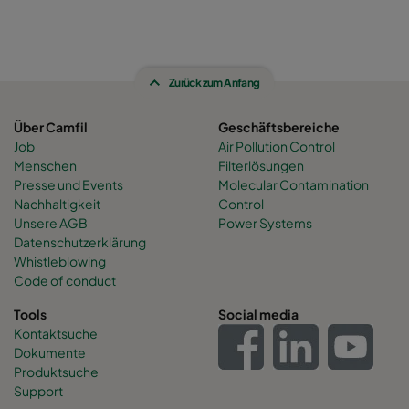
Zurück zum Anfang
Über Camfil
Geschäftsbereiche
Job
Air Pollution Control
Menschen
Filterlösungen
Presse und Events
Molecular Contamination
Nachhaltigkeit
Control
Unsere AGB
Power Systems
Datenschutzerklärung
Whistleblowing
Code of conduct
Tools
Social media
Kontaktsuche
Dokumente
Produktsuche
Support