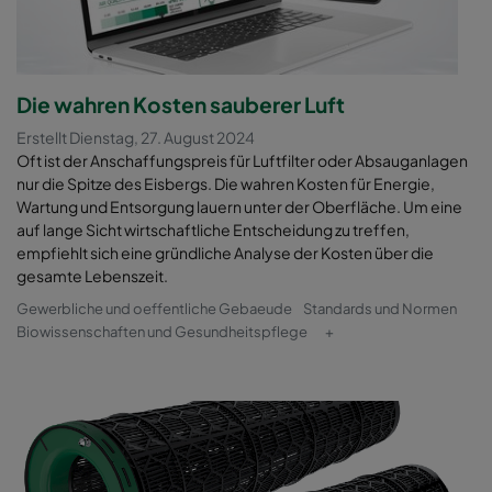
Die wahren Kosten sauberer Luft
Erstellt Dienstag, 27. August 2024
Oft ist der Anschaffungspreis für Luftfilter oder Absauganlagen
nur die Spitze des Eisbergs. Die wahren Kosten für Energie,
Wartung und Entsorgung lauern unter der Oberfläche. Um eine
auf lange Sicht wirtschaftliche Entscheidung zu treffen,
empfiehlt sich eine gründliche Analyse der Kosten über die
gesamte Lebenszeit.
Gewerbliche und oeffentliche Gebaeude
Standards und Normen
Biowissenschaften und Gesundheitspflege
+