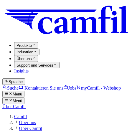
Produkte
Industrien
Über uns
Support und Services
Insights
Sprache
Suche
Kontaktieren Sie uns
Jobs
myCamfil - Webshop
Menü
Menü
Über Camfil
Camfil
Über uns
Über Camfil