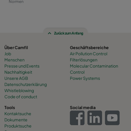
Normen
Zurück zum Anfang
Über Camfil
Geschäftsbereiche
Job
Air Pollution Control
Menschen
Filterlösungen
Presse und Events
Molecular Contamination
Nachhaltigkeit
Control
Unsere AGB
Power Systems
Datenschutzerklärung
Whistleblowing
Code of conduct
Tools
Social media
Kontaktsuche
Dokumente
Produktsuche