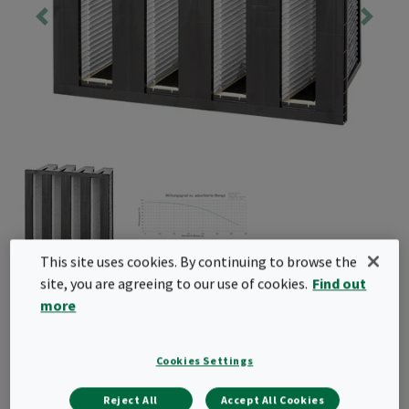
This site uses cookies. By continuing to browse the
CityCarb I
site, you are agreeing to our use of cookies.
Find out
more
CityCarb I ist ein Kompaktfilter mit kombinierter
Partikel- und Molekularfiltration zur Abscheidung
Cookies Settings
von festen und gasförmigen Schadstoffen in einer
Filterstufe. CityCarb I kann in bestehenden
Reject All
Accept All Cookies