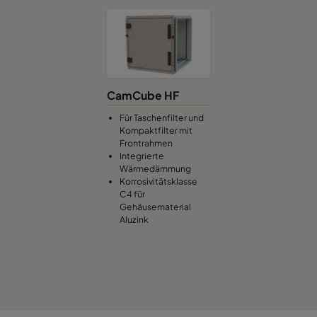
CamCube HF
Für Taschenfilter und
Kompaktfilter mit
Frontrahmen
Integrierte
Wärmedämmung
Korrosivitätsklasse
C4 für
Gehäusematerial
Aluzink