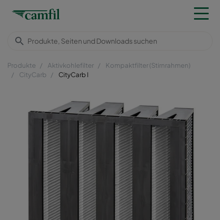
Produkte
Aktivkohlefilter
Kompaktfilter (Stirnrahmen)
CityCarb
CityCarb I