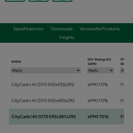
Spezifikationen
Downloads
Verwandte Produkte
Insights
ISO-Rating ISO
Filterkl
Artikel
16890
EN779
CityCarb I 4V 0170 592x592x292
ePM1 70%
F7
CityCarb I 4V 0170 592x490x292
ePM1 70%
F7
CityCarb I 4V 0170 592x287x292
ePM1 70%
F7