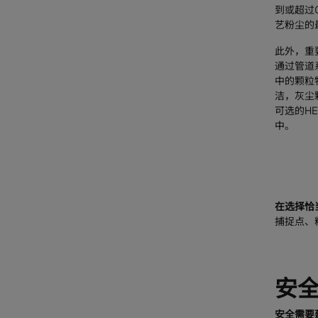
到或超过
艺粉尘的
此外，重
通过管道
中的颗粒
洁，灰尘
可选的H
中。
在选择恰
捕捉点、
安
安全需要