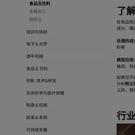
食品及饮料
了
金属加工
制药业
在食品和
成分、确
培训与体验
处理的成
电子 & 光学
料等
透平机械
典型应用
输送、包
食品 & 饮料
如果您不
创新, 技术&研发
分析
粉尘
义的，根
生命科学与医疗保健
制造 & 机械
行
标准 & 条例
可持续发展