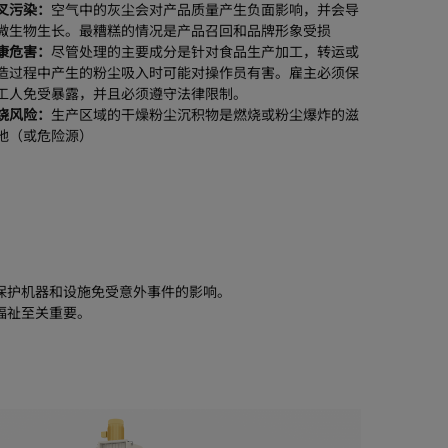
叉污染：
空气中的灰尘会对产品质量产生负面影响，并会导
微生物生长。最糟糕的情况是产品召回和品牌形象受损
康危害：
尽管处理的主要成分是针对食品生产加工，转运或
造过程中产生的粉尘吸入时可能对操作员有害。雇主必须保
工人免受暴露，并且必须遵守法律限制。
烧风险：
生产区域的干燥粉尘沉积物是燃烧或粉尘爆炸的滋
地（或危险源）
保护机器和设施免受意外事件的影响。
福祉至关重要。