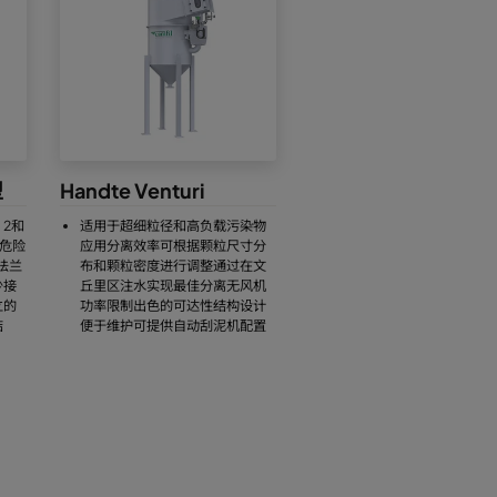
型
Handte Venturi
2和
适用于超细粒径和高负载污染物
危险
应用分离效率可根据颗粒尺寸分
法兰
布和颗粒密度进行调整通过在文
少接
丘里区注水实现最佳分离无风机
立的
功率限制出色的可达性结构设计
结
便于维护可提供自动刮泥机配置