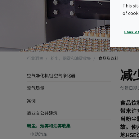
This si
of cook
Cookies
行业洞察
粉尘，烟雾和油雾收集
食品及饮料
减
空气净化机组 空气净化器
创建日期 
空气质量
案例
食品饮
带来许
商业 & 公共建筑
当粉尘
粉尘，烟雾和油雾收集
故。使
电动汽车
地HSE