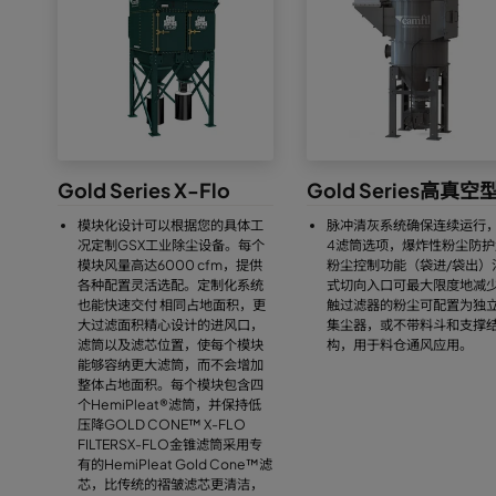
Gold Series X-Flo
Gold Series高真空
模块化设计可以根据您的具体工
脉冲清灰系统确保连续运行，
况定制GSX工业除尘设备。每个
4滤筒选项，爆炸性粉尘防护
模块风量高达6000 cfm，提供
粉尘控制功能（袋进/袋出）
各种配置灵活选配。定制化系统
式切向入口可最大限度地减
也能快速交付 相同占地面积，更
触过滤器的粉尘可配置为独
大过滤面积精心设计的进风口，
集尘器，或不带料斗和支撑
滤筒以及滤芯位置，使每个模块
构，用于料仓通风应用。
能够容纳更大滤筒，而不会增加
整体占地面积。每个模块包含四
个HemiPleat®滤筒，并保持低
压降GOLD CONE™ X-FLO
FILTERSX-FLO金锥滤筒采用专
有的HemiPleat Gold Cone™滤
芯，比传统的褶皱滤芯更清洁，