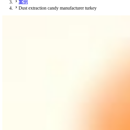
案例
Dust extraction candy manufacturer turkey