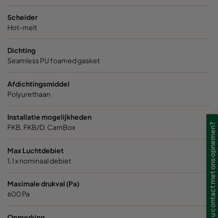
Scheider
Hot-melt
Dichting
Seamless PU foamed gasket
Afdichtingsmiddel
Polyurethaan
Installatie mogelijkheden
Wilt u contact met ons opnemen?
FKB, FKB/D, CamBox
Max Luchtdebiet
1,1 x nominaal debiet
Maximale drukval (Pa)
600 Pa
Opmerking