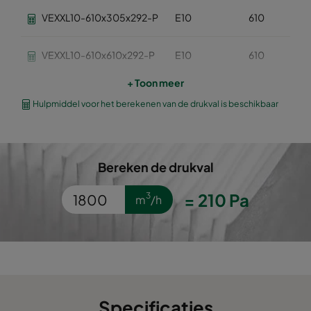
VEXXL10-610x305x292-P
E10
610
VEXXL10-610x610x292-P
E10
610
+ Toon meer
VEXL11-610x305x292-P
E11
610
Hulpmiddel voor het berekenen van de drukval is beschikbaar
VEXL11-610x610x292-P
E11
610
Bereken de drukval
VEXL12-610x305x292-P
E12
610
=
210
Pa
3
m
/h
VEXL12-610x610x292-P
E12
610
VEXL13-610x305x292-P
H13
610
VEXL13-610x610x292-P
H13
610
Specificaties