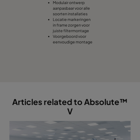
Modulair ontwerp
aanpasbaar voor alle
soorten installaties
Locatie markeringen
in frame zorgen voor
juiste filtermontage
Voorgeboord voor
eenvoudige montage
Articles related to Absolute™
V