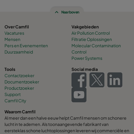
Naar boven
Over Camfil
Vakgebieden
Vacatures
Air Pollution Control
Mensen
Filtratie Oplossingen
Pers en Evenementen
Molecular Contamination
Duurzaamheid
Control
Power Systems
Tools
Social media
Contactzoeker
Documentzoeker
Productzoeker
Support
Camfil City
Waarom Camfil
Al meer dan een halve eeuw helpt Camfil mensen om schonere
lucht in te ademen. Als toonaangevende fabrikant van
eersteklas schone luchtoplossingen leveren wij commerciële en