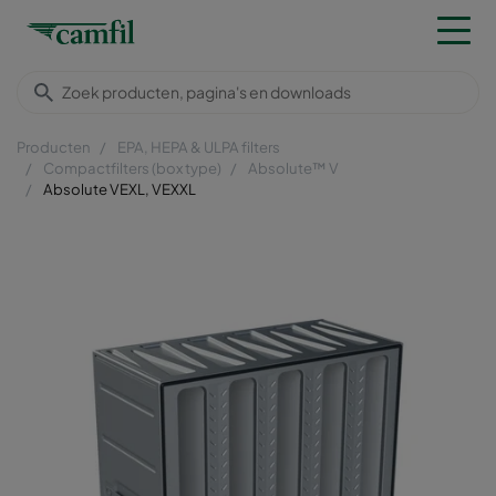
Producten
EPA, HEPA & ULPA filters
Compactfilters (box type)
Absolute™ V
Absolute VEXL, VEXXL