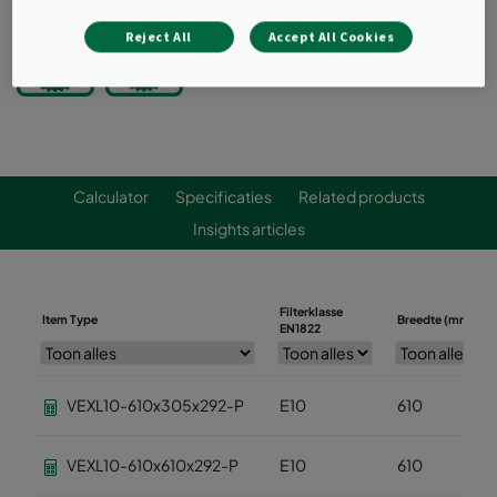
Reject All
Accept All Cookies
Calculator
Specificaties
Related products
Insights articles
Filterklasse
Item Type
Breedte (mm)
EN1822
VEXL10-610x305x292-P
E10
610
VEXL10-610x610x292-P
E10
610