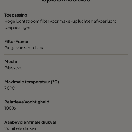
VEXXL13-610x305x292-P
H13
610
Toepassing
VEXXL13-610x610x292-P
H13
610
Hoge luchtstroom filter voor make-up lucht en afvoerlucht
toepassingen
VEXL14-610x305x292-P
H14
610
Filter Frame
Gegalvaniseerd staal
VEXL14-610x610x292-P
H14
610
Media
VEXXL14-610x305x292-P
H14
610
Glasvezel
Maximale temperatuur (°C)
VEXXL14-610x610x292-P
H14
610
70ºC
Relatieve Vochtigheid
100%
Aanbevolen finale drukval
2x Initiële drukval