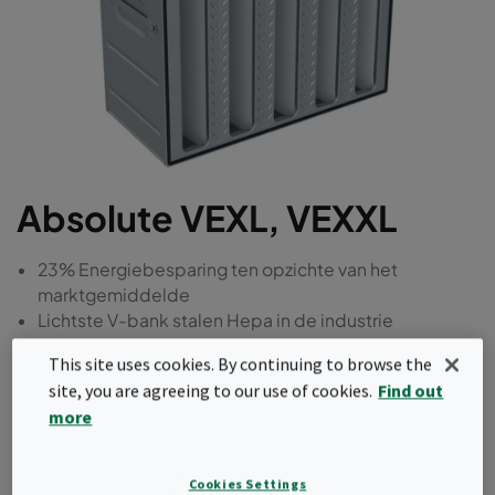
Absolute VEXL, VEXXL
23% Energiebesparing ten opzichte van het
marktgemiddelde
Lichtste V-bank stalen Hepa in de industrie
Sterk en luchtdicht frame
This site uses cookies. By continuing to browse the
Machinaal geteste lekvrije constructie
site, you are agreeing to our use of cookies.
Find out
Geoptimaliseerd voor Bag-in Bag-out veilig wisselen
more
Meest comfortabele bediening
Offerte aanvragen
Cookies Settings