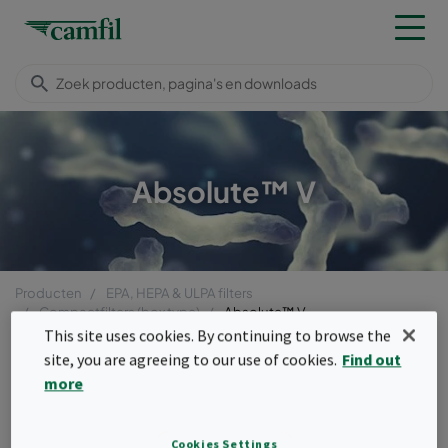
Absolute™ V
Producten
EPA, HEPA & ULPA filters
Compactfilters (box type)
Absolute™ V
This site uses cookies. By continuing to browse the
Menu
site, you are agreeing to our use of cookies.
Find out
more
Absolute™ V
Absolute™ V-vormige luchtfilters zorgen
Cookies Settings