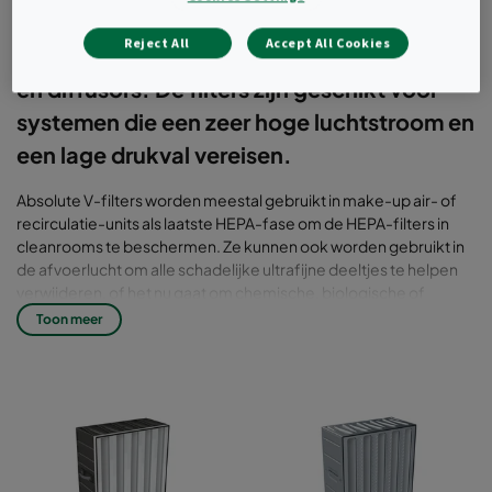
voor extra high-efficiency voor eindfiltratie
Reject All
Accept All Cookies
in airconditioningsystemen, behuizingen
en diffusors. De filters zijn geschikt voor
systemen die een zeer hoge luchtstroom en
een lage drukval vereisen.
Absolute V-filters worden meestal gebruikt in make-up air- of
recirculatie-units als laatste HEPA-fase om de HEPA-filters in
cleanrooms te beschermen. Ze kunnen ook worden gebruikt in
de afvoerlucht om alle schadelijke ultrafijne deeltjes te helpen
verwijderen, of het nu gaat om chemische, biologische of
radioactieve deeltjes.
Toon meer
Absolute V is beschikbaar in de filterklassen E10 tot H14, met een
MPPS van 85% tot 99,995%. Voor zeer hoge luchtstromen van
meer dan 3.400 m3/uur. De media wordt geplooid met behulp
van onze gepatenteerde CMS™-technologie (controlled media
spacing) voor een optimale luchtstroom en de beste
mediaprestaties. Samen met de tussenliggende hotmelt-