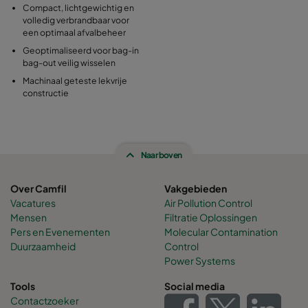
Compact, lichtgewichtig en
volledig verbrandbaar voor
een optimaal afvalbeheer
Geoptimaliseerd voor bag-in
bag-out veilig wisselen
Machinaal geteste lekvrije
constructie
Naar boven
Over Camfil
Vakgebieden
Vacatures
Air Pollution Control
Mensen
Filtratie Oplossingen
Pers en Evenementen
Molecular Contamination
Duurzaamheid
Control
Power Systems
Tools
Social media
Contactzoeker