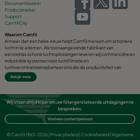
Documentzoeker
Productzoeker
Support
Camfil City
Waarom Camfil
Al meer dan een halve eeuw helpt Camfil mensen om schonere
lucht in te ademen. Als toonaangevende fabrikant van
eersteklas schone luchtoplossingen leveren wij commerciële en
industriële systemen voor luchtfiltratie en
luchtverontreinigingsbeheersing die de productiviteit van
werknemers en apparatuur verbeteren, het energieverbruik
Bekijk meer
minimaliseren en de menselijke gezondheid en het milieu ten
goede komen.
Wij zijn ervan overtuigd dat de beste oplossingen voor onze
Wij staan altijd klaar om uw filtergerelateerde uitdagingen te
klanten ook de beste oplossingen voor onze planeet zijn.
bespreken.
Daarom houden we bij elke stap - van ontwerp tot levering en
gedurende de levenscyclus van het product - rekening met de
Vind een contactpersoon
impact van wat we doen op mensen en de wereld om ons heen.
Door een frisse benadering van probleemoplossing, innovatief
© Camfil 1963-2026 |
Privacybeleid
|
Cookiebeleid
|
Algemene
ontwerp, nauwkeurige procesbeheersing en een sterke