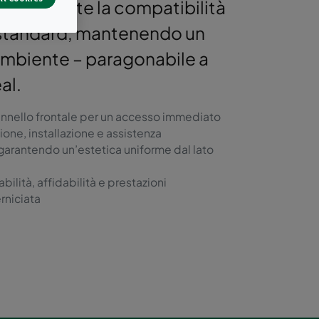
che consente la compatibilità
ia standard, mantenendo un
ambiente – paragonabile a
al.
nnello frontale per un accesso immediato
ione, installazione e assistenza
 garantendo un’estetica uniforme dal lato
ilità, affidabilità e prestazioni
rniciata