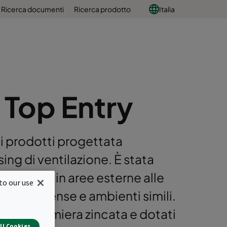
Ricerca documenti
Ricerca prodotto
Italia
Top Entry
i prodotti progettata
g di ventilazione. È stata
a soffitto in aree esterne alle
to our use
ffici, mense e ambienti simili.
zati in lamiera zincata e dotati
ll Cookies