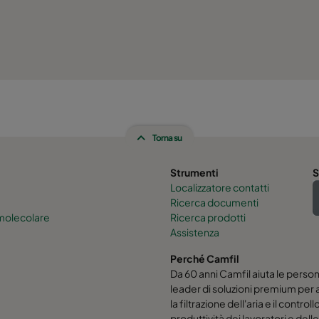
Torna su
Strumenti
S
Localizzatore contatti
Ricerca documenti
 molecolare
Ricerca prodotti
Assistenza
Perché Camfil
Da 60 anni Camfil aiuta le persone
leader di soluzioni premium per a
la filtrazione dell'aria e il cont
produttività dei lavoratori e del