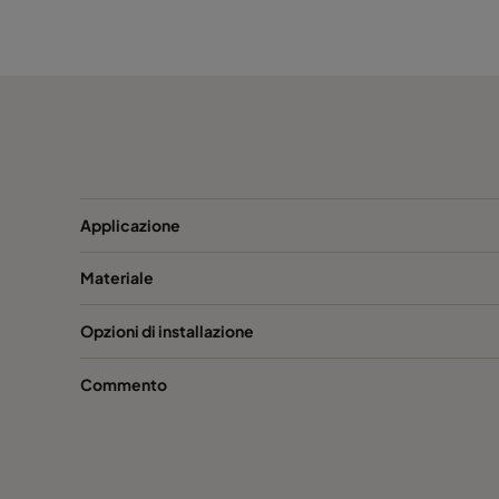
CV-S-SW-N-6P6-TC-315
697
Applicazione
Materiale
Opzioni di installazione
Commento