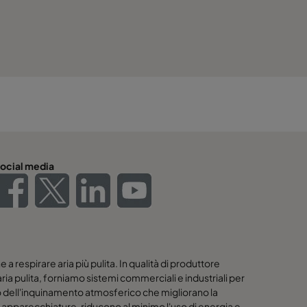
ocial media
 a respirare aria più pulita. In qualità di produttore
ria pulita, forniamo sistemi commerciali e industriali per
rollo dell'inquinamento atmosferico che migliorano la
le apparecchiature, riducono al minimo l'uso di energia e