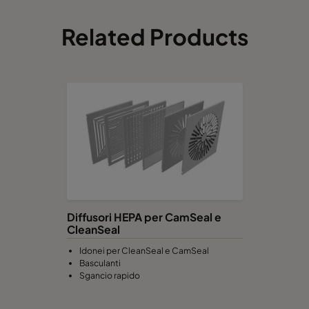
Related Products
Diffusori HEPA per CamSeal e
CleanSeal
Idonei per CleanSeal e CamSeal
Basculanti
Sgancio rapido