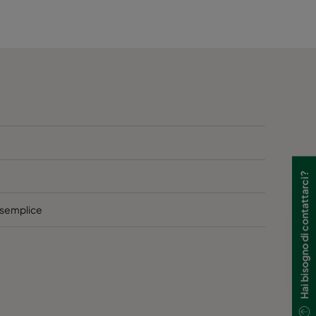
610
Hai bisogno di contattarci?
ù semplice