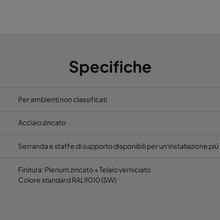
697
292.3
610
Specifiche
Per ambienti non classificati
Acciaio zincato
Serranda e staffe di supporto disponibili per un'installazione pi
Finitura: Plenum zincato + Telaio verniciato
Colore standard RAL9010 (SW)