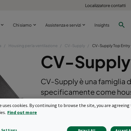
Localizzatore contatti
i
Chi siamo
Assistenza e servizi
Insights
a
Housing per la ventilazione
CV-Supply
CV-Supply Top Entry
CV-Supply 
CV-Supply è una famiglia d
specificamente come housin
sviluppata per installazioni 
te uses cookies. By continuing to browse the site, you are agreeing 
cleanroom, come corridoi, u
ies.
Find out more
<br/>Gli housing sono realiz
 Settings
Reject All
Accept A