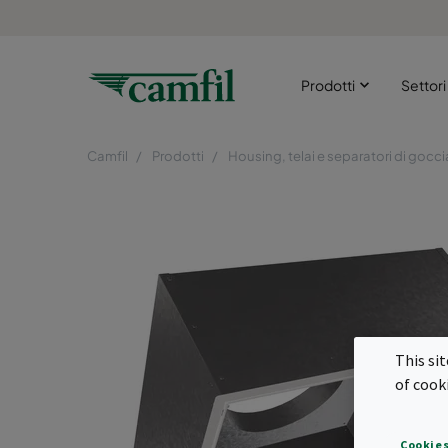
Prodotti
Settor
Camfil
Prodotti
Housing, telai e separatori di gocci
This si
of cook
Cookies