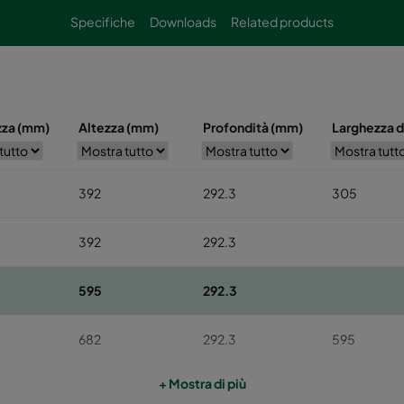
Specifiche
Downloads
Related products
zza (mm)
Altezza (mm)
Profondità (mm)
Larghezza 
392
292.3
305
392
292.3
595
292.3
682
292.3
595
+ Mostra di più
697
292.3