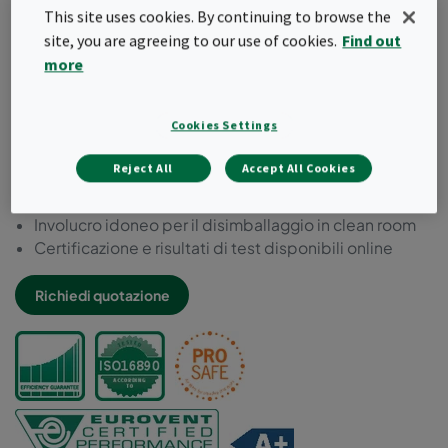
This site uses cookies. By continuing to browse the
Chimicamente resistente agli agenti decontaminanti
site, you are agreeing to our use of cookies.
Find out
e detergenti
Componenti microbiologicamente inerti secondo
more
ISO 846
Conforme a VDI 6022
Cookies Settings
Privo di bisfenolo-A, ftalati e formaldeide
Testato per la sicurezza alimentare secondo EC
Reject All
Accept All Cookies
1935:2004
Prodotto e confezionato in ambiente controllato
Involucro idoneo per il disimballaggio in clean room
Certificazione e risultati di test disponibili online
Richiedi quotazione