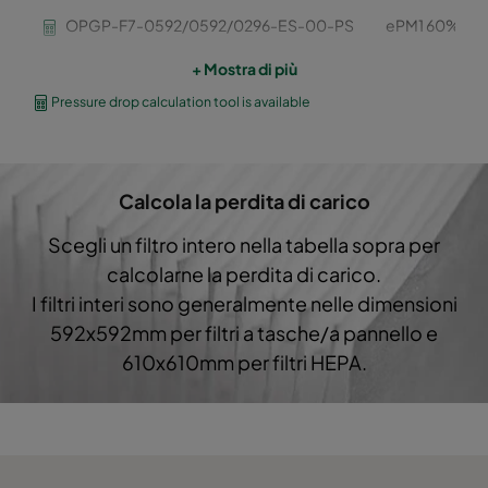
OPGP-F7-0592/0592/0296-ES-00-PS
ePM1 60%
+ Mostra di più
OPGP-F7-0592/0490/0296-ES-00-PS
ePM1 60%
Pressure drop calculation tool is available
OPGP-F7-0592/0287/0296-ES-00-PS
ePM1 60%
Calcola la perdita di carico
OPGP-F8-0592/0592/0296-ES-00-PS
ePM1 70%
Scegli un filtro intero nella tabella sopra per
OPGP-F8-0592/0490/0296-ES-00-PS
ePM1 70%
calcolarne la perdita di carico.
I filtri interi sono generalmente nelle dimensioni
OPGP-F8-0592/0287/0296-ES-00-PS
ePM1 70%
592x592mm per filtri a tasche/a pannello e
610x610mm per filtri HEPA.
OPGP-F9-0592/0592/0296-ES-00-PS
ePM1 80%
OPGP-F9-0592/0490/0296-ES-00-PS
ePM1 80%