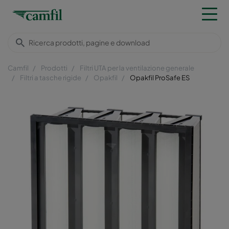
Camfil
Prodotti
Filtri UTA per la ventilazione generale
Filtri a tasche rigide
Opakfil
Opakfil ProSafe ES