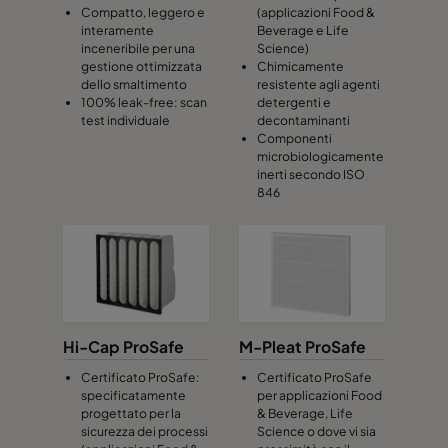
Compatto, leggero e
(applicazioni Food &
interamente
Beverage e Life
inceneribile per una
Science)
gestione ottimizzata
Chimicamente
dello smaltimento
resistente agli agenti
100% leak-free: scan
detergenti e
test individuale
decontaminanti
Componenti
microbiologicamente
inerti secondo ISO
846
Hi-Cap ProSafe
M-Pleat ProSafe
Certificato ProSafe:
Certificato ProSafe
specificatamente
per applicazioni Food
progettato per la
& Beverage, Life
sicurezza dei processi
Science o dove vi sia