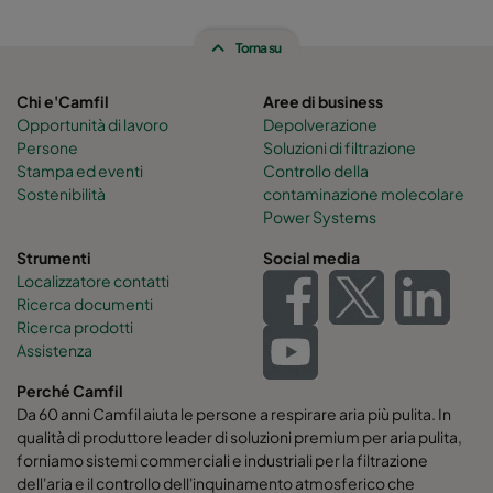
Torna su
Chi e'Camfil
Aree di business
Opportunità di lavoro
Depolverazione
Persone
Soluzioni di filtrazione
Stampa ed eventi
Controllo della
Sostenibilità
contaminazione molecolare
Power Systems
Strumenti
Social media
Localizzatore contatti
Ricerca documenti
Ricerca prodotti
Assistenza
Perché Camfil
Da 60 anni Camfil aiuta le persone a respirare aria più pulita. In
qualità di produttore leader di soluzioni premium per aria pulita,
forniamo sistemi commerciali e industriali per la filtrazione
dell'aria e il controllo dell'inquinamento atmosferico che