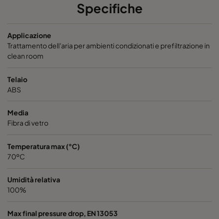
OPGP-F9-0592/0287/0296-ES-00-PS
ePM1 80%
Specifiche
Applicazione
Trattamento dell'aria per ambienti condizionati e prefiltrazione in
clean room
Telaio
ABS
Media
Fibra di vetro
Temperatura max (°C)
70ºC
Umidità relativa
100%
Max final pressure drop, EN 13053