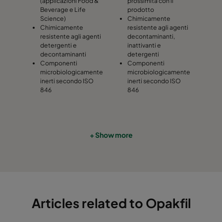
(applicazioni Food &
prossimità con il
Beverage e Life
prodotto
Science)
Chimicamente
Chimicamente
resistente agli agenti
resistente agli agenti
decontaminanti,
detergenti e
inattivanti e
decontaminanti
detergenti
Componenti
Componenti
microbiologicamente
microbiologicamente
inerti secondo ISO
inerti secondo ISO
846
846
+ Show more
Articles related to Opakfil