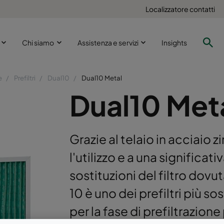
Localizzatore contatti
i
Chi siamo
Assistenza e servizi
Insights
e
Prefiltri
Dual10
Dual10 Metal
Dual10 Met
Grazie al telaio in acciaio 
l'utilizzo e a una significat
sostituzioni del filtro dovu
10 è uno dei prefiltri più s
per la fase di prefiltrazione