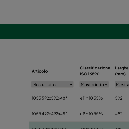
Classificazione
Larghe
Articolo
ISO 16890
(mm)
1055 592x592x48*
ePM10 55%
592
1055 492x492x48*
ePM10 55%
492