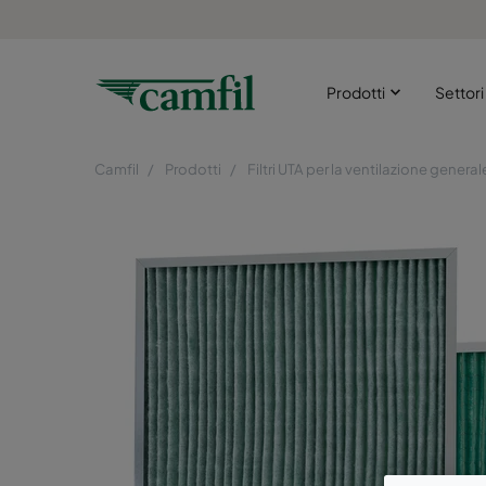
Prodotti
Settor
Camfil
Prodotti
Filtri UTA per la ventilazione general