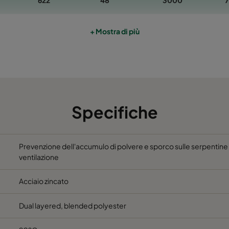
622
48
3000
592
48
2800
+ Mostra di più
622
48
2400
492
48
1900
Specifiche
592
48
1700
592
96
3400
Prevenzione dell'accumulo di polvere e sporco sulle serpentine 
ventilazione
492
96
2400
Acciaio zincato
622
96
3000
Dual layered, blended polyester
592
96
2800