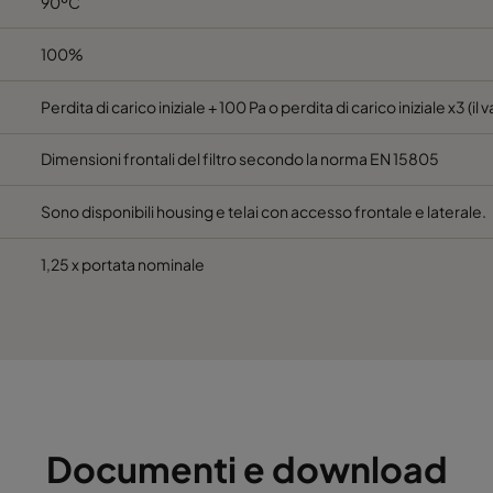
90ºC
622
96
2400
100%
492
96
1900
Perdita di carico iniziale + 100 Pa o perdita di carico iniziale x3 (il 
Dimensioni frontali del filtro secondo la norma EN 15805
592
96
1700
Sono disponibili housing e telai con accesso frontale e laterale.
1,25 x portata nominale
Documenti e download