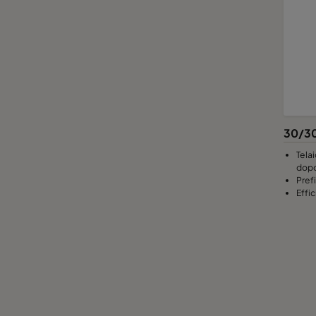
30/30
Telai
dopo 
Pref
Effi