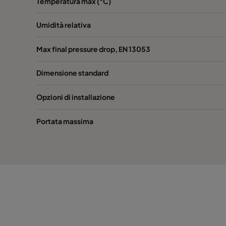
Temperatura max (°C)
1055 392x622x96
ePM10 55%
392
Umidità relativa
1055 392x492x96
ePM10 55%
392
Max final pressure drop, EN 13053
Dimensione standard
1055 287x592x96*
ePM10 55%
287
Opzioni di installazione
Portata massima