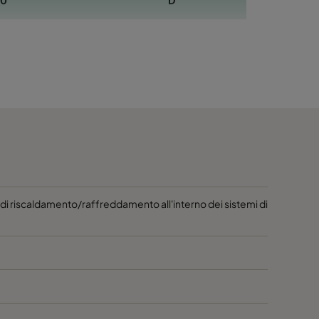
70
D
70
D
70
D
70
D
70
D
65
1020
D
di riscaldamento/raffreddamento all'interno dei sistemi di
65
D
65
D
65
D