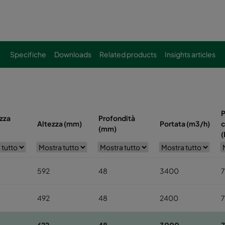
Specifiche
Downloads
Related products
Insights articles
P
zza
Profondità
Altezza (mm)
Portata (m3/h)
c
(mm)
(
592
48
3400
492
48
2400