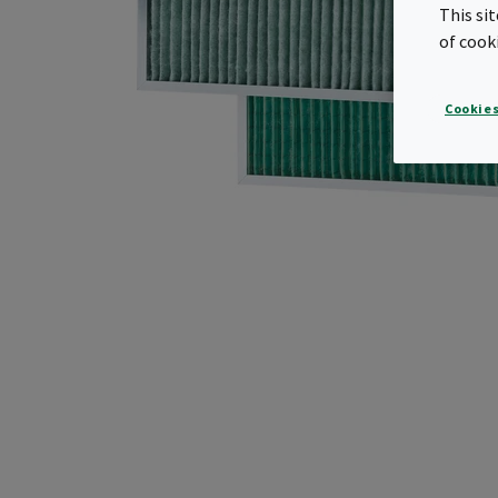
This si
of cook
Cookies