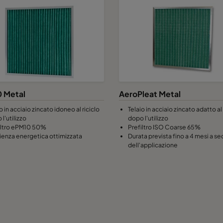
 Metal
AeroPleat Metal
o in acciaio zincato idoneo al riciclo
Telaio in acciaio zincato adatto al 
l'utilizzo
dopo l'utilizzo
iltro ePM10 50%
Prefiltro ISO Coarse 65%
cienza energetica ottimizzata
Durata prevista fino a 4 mesi a s
dell'applicazione