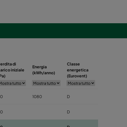
erdita di
Classe
Energia
arico iniziale
energetica
(kWh/anno)
Pa)
(Eurovent)
70
1080
D
70
D