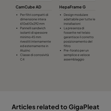
CamCube AD
HepaFrame G
Per filtri compatti di
Design modulare
dimensione intera
adattabile per tutte le
610x610x292 mm
installazioni
Pannelli sandwich
La presenza di
isolanti di spessore
fossette nel telaio
minimo 45 mm
garantisce il corretto
rivestiti internamente
posizionamento del
ed esternamente in
filtro
Aluzinc
Pre-forato per un
Classe di corrosività
semplice e veloce
C4
assemblaggio
Articles related to GigaPleat