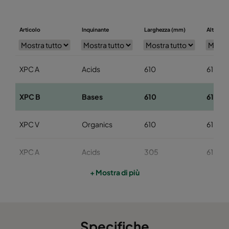
Articolo
Inquinante
Larghezza (mm)
Altezza 
XPC A
Acids
610
610
XPC B
Bases
610
610
XPC V
Organics
610
610
XPC A
Acids
305
610
+ Mostra di più
XPC B
Bases
305
610
XPC V
Organics
305
610
Specifiche