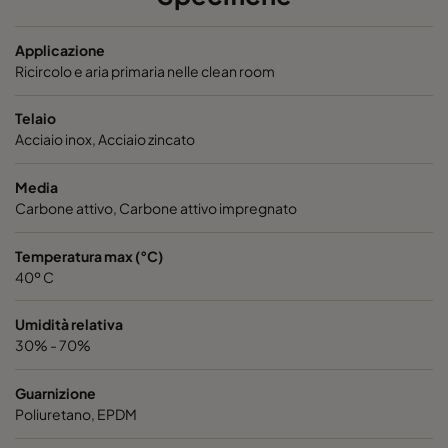
/
610
610
Applicazione
/
610
610
Ricircolo e aria primaria nelle clean room
Telaio
/
610
610
Acciaio inox, Acciaio zincato
/
305
610
Media
Carbone attivo, Carbone attivo impregnato
/
305
610
Temperatura max (°C)
40º C
/
305
610
Umidità relativa
30% - 70%
Guarnizione
Poliuretano, EPDM