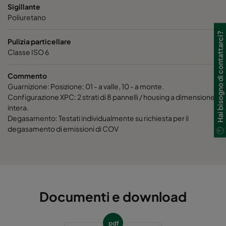
Sigillante
Poliuretano
Hai bisogno di contattarci?
Pulizia particellare
Classe ISO 6
Commento
Guarnizione: Posizione: 01 - a valle, 10 - a monte.
Configurazione XPC: 2 strati di 8 pannelli / housing a dimensione
intera.
Degasamento: Testati individualmente su richiesta per il
degasamento di emissioni di COV
Documenti e download
pdf