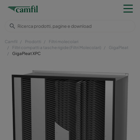
Camfil
Prodotti
Filtri molecolari
Filtri compatti a tasche rigide (Filtri Molecolari)
GigaPleat
GigaPleat XPC