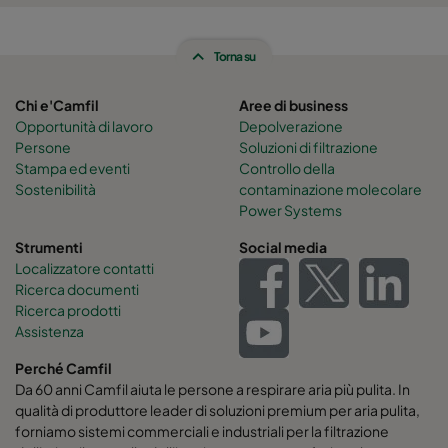
Torna su
Chi e'Camfil
Aree di business
Opportunità di lavoro
Depolverazione
Persone
Soluzioni di filtrazione
Stampa ed eventi
Controllo della
Sostenibilità
contaminazione molecolare
Power Systems
Strumenti
Social media
Localizzatore contatti
Ricerca documenti
Ricerca prodotti
Assistenza
Perché Camfil
Da 60 anni Camfil aiuta le persone a respirare aria più pulita. In
qualità di produttore leader di soluzioni premium per aria pulita,
forniamo sistemi commerciali e industriali per la filtrazione