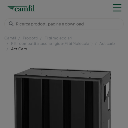
Camfil
Prodotti
Filtri molecolari
Filtri compatti a tasche rigide (Filtri Molecolari)
Acticarb
ActiCarb