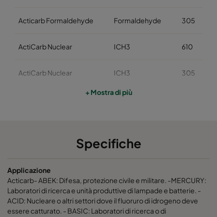
Acticarb Formaldehyde
Formaldehyde
305
ActiCarb Nuclear
ICH3
610
ActiCarb Nuclear
ICH3
305
+ Mostra di più
ActiCarb Medical
Iodine 131
610
ActiCarb Medical
Iodine 131
305
Specifiche
ActiCarb Mercury
Mercury
610
Applicazione
ActiCarb Mercury
Mercury
305
Acticarb- ABEK: Difesa, protezione civile e militare. -MERCURY:
Laboratori di ricerca e unità produttive di lampade e batterie. -
ACID: Nucleare o altri settori dove il fluoruro di idrogeno deve
ActiCarb VOC
VOC
610
essere catturato. - BASIC: Laboratori di ricerca o di