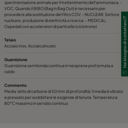
sperimentazione animale per il trattenimento dell'ammoniaca. -
ActiCarb VOC
VOC
305
VOC: Quando il BIBO (Bag in Bag Out) è necessario per
procedere alla sostituzione del filtro COV. - NUCLEAR: Settore
Hai bisogno di contattarci?
nucleare, produzione di elettricità o ricerca. - MEDICAL:
ActiCarb Basic
Basic gas
610
Ospedali con acceleratori di particelle (ciclotrone)
ActiCarb Basic
Basic gas
305
Telaio
Acciaio inox, Acciaio zincato
ActiCarb Acid
Acid gas
610
Guarnizione
Guarnizione semitonda continua in neoprene preformata a
ActiCarb Acid
Acid gas
305
caldo
ActiCarb ABEK
War gas
610
Commento
Media: letto di carbone di 50 mm di profondità; Il media è vibrato
e pressato per soddisfare le esigenze di tenuta. Temperatura:
ActiCarb ABEK
War gas
305
80°C massimo in servizio continuo