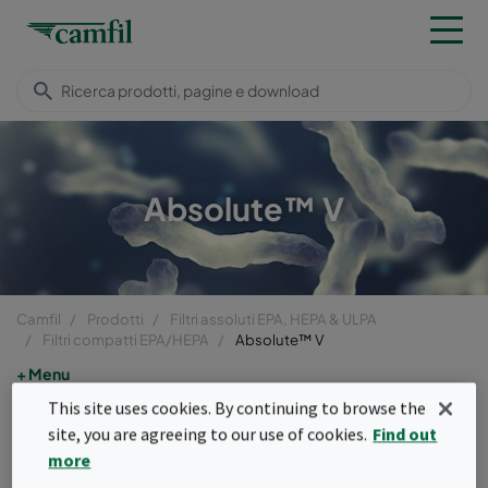
Absolute™ V
Camfil
Prodotti
Filtri assoluti EPA, HEPA & ULPA
Filtri compatti EPA/HEPA
Absolute™ V
Menu
This site uses cookies. By continuing to browse the
Absolute™ V
site, you are agreeing to our use of cookies.
Find out
more
I filtri a diedro Absolute™ V offrono livelli