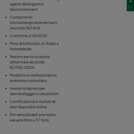
agenti detergenti e
decontaminanti
Componenti
microbiologicamente inerti
secondo ISO 846
Conforme a VDI 6022
Privo di bisfenolo-A, ftalati e
formaldeide
Testato per la sicurezza
alimentare secondo
EC1935:2004
Prodotto e confezionato in
ambiente controllato
Involucro idoneo per
disimballaggio in cleanroom
Certificazione e risultati di
test disponibili online
Per velocità dell'aria molto
elevate (fino a 3,7 m/s)