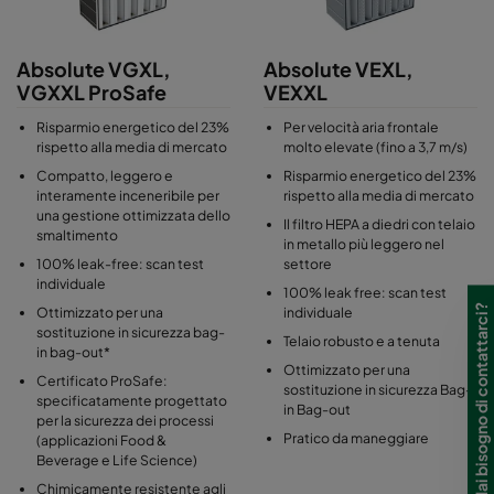
questo garantisce una spaziatura uniforme delle pieghe e
permette di formare un rigido pacco filtrante auto supportato. Il
sigillante della guarnizione di Absolute V è in schiuma
Absolute VGXL,
Absolute VEXL,
poliuretanica in un unico pezzo applicato alla flangia per
VGXXL ProSafe
VEXXL
eliminare il rischio di bypass dell’aria.
Risparmio energetico del 23%
Per velocità aria frontale
La famiglia Absolute V include Absolute VG e Absolute VE.
rispetto alla media di mercato
molto elevate (fino a 3,7 m/s)
Absolute VE presenta un telaio in lamiera zincata che forma un
Compatto, leggero e
Risparmio energetico del 23%
involucro robusto e resistente. Absolute VG è realizzato in
interamente inceneribile per
rispetto alla media di mercato
plastica leggera ed è completamente inceneribile al momento
una gestione ottimizzata dello
Il filtro HEPA a diedri con telaio
smaltimento
dello smaltimento.
in metallo più leggero nel
100% leak-free: scan test
settore
individuale
Ogni filtro in classe Absolute V è testato individualmente e
100% leak free: scan test
certificato secondo EN 1822 con un protocollo di scansione
Hai bisogno di contattarci?
Ottimizzato per una
individuale
separato e con numero seriale riportato anche sull'etichetta del
sostituzione in sicurezza bag-
Telaio robusto e a tenuta
in bag-out*
prodotto.
Ottimizzato per una
Certificato ProSafe:
sostituzione in sicurezza Bag-
specificatamente progettato
in Bag-out
per la sicurezza dei processi
Pratico da maneggiare
(applicazioni Food &
Beverage e Life Science)
Chimicamente resistente agli