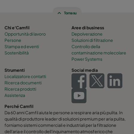
Torna su
Chi e'Camfil
Aree di business
Opportunità di lavoro
Depolverazione
Persone
Soluzioni di filtrazione
Stampa ed eventi
Controllo della
Sostenibilità
contaminazione molecolare
Power Systems
Strumenti
Social media
Localizzatore contatti
Ricerca documenti
Ricerca prodotti
Assistenza
Perché Camfil
Da 60 anni Camfil aiuta le persone a respirare aria più pulita. In
qualità di produttore leader di soluzioni premium per aria pulita,
forniamo sistemi commerciali e industriali per la filtrazione
dell'aria e il controllo dell'inquinamento atmosferico che