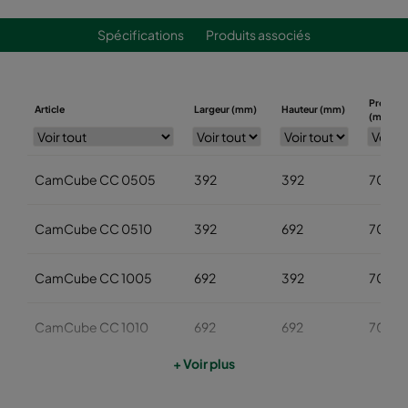
Spécifications
Produits associés
Profond
Article
Largeur (mm)
Hauteur (mm)
(mm)
CamCube CC 0505
392
392
700
CamCube CC 0510
392
692
700
CamCube CC 1005
692
392
700
CamCube CC 1010
692
692
700
+ Voir plus
CamCube CC 1015
692
992
700