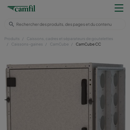
Produits
Caissons, cadres et séparateurs de goutelettes
Caissons-gaines
CamCube
CamCube CC