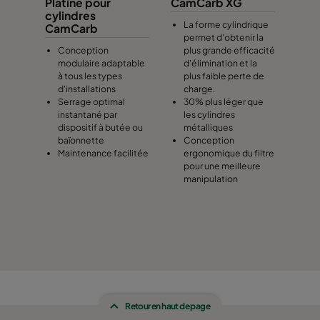
Platine pour
CamCarb XG
cylindres
La forme cylindrique
CamCarb
permet d'obtenir la
Conception
plus grande efficacité
modulaire adaptable
d'élimination et la
à tous les types
plus faible perte de
d'installations
charge.
Serrage optimal
30% plus léger que
instantané par
les cylindres
dispositif à butée ou
métalliques
baïonnette
Conception
Maintenance facilitée
ergonomique du filtre
pour une meilleure
manipulation
Retour en haut de page