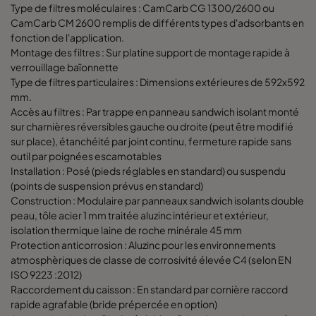
/
1292
692
700
Type de filtres moléculaires : CamCarb CG 1300/2600 ou
CamCarb CM 2600 remplis de différents types d'adsorbants en
fonction de l'application.
/
1292
992
700
Montage des filtres : Sur platine support de montage rapide à
verrouillage baïonnette
CamCube CC 2020
1292
1292
700
Type de filtres particulaires : Dimensions extérieures de 592x592
mm.
Accès au filtres : Par trappe en panneau sandwich isolant monté
CamCube CC 2025
1292
1592
700
sur charnières réversibles gauche ou droite (peut être modifié
sur place), étanchéité par joint continu, fermeture rapide sans
CamCube CC 2030
1292
1892
700
outil par poignées escamotables
Installation : Posé (pieds réglables en standard) ou suspendu
(points de suspension prévus en standard)
/
1592
692
700
Construction : Modulaire par panneaux sandwich isolants double
peau, tôle acier 1 mm traitée aluzinc intérieur et extérieur,
isolation thermique laine de roche minérale 45 mm
/
1592
992
700
Protection anticorrosion : Aluzinc pour les environnements
atmosphèriques de classe de corrosivité élevée C4 (selon EN
CamCube CC 2520
1592
1292
700
ISO 9223 :2012)
Raccordement du caisson : En standard par cornière raccord
rapide agrafable (bride prépercée en option)
/
1592
1592
700