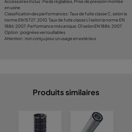
Accessoires Inclus : Pieds réglables, Prise de pression montée
en usine
CamCube CC 2530
1592
1892
700
Classification des performances : Taux de fuite classe C, selon la
norme EN 15727: 2010. Taux de fuite classe L1 selon la norme EN
1886: 2007. Performance mécanique: D1 selon EN 1886: 2007
/
1892
692
700
Option : poignées verrouillables
Attention : non conçu pour un usage en extérieur
/
1892
992
700
CamCube CC 3020
1892
1292
700
CamCube CC 3025
1892
1592
700
Produits similaires
CamCube CC 3030
1892
1892
700