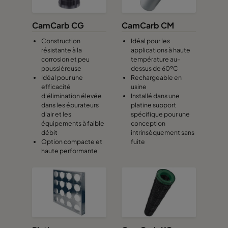
CamCarb CG
CamCarb CM
Construction
Idéal pour les
résistante à la
applications à haute
corrosion et peu
température au-
poussiéreuse
dessus de 60ºC
Idéal pour une
Rechargeable en
efficacité
usine
d'élimination élevée
Installé dans une
dans les épurateurs
platine support
d'air et les
spécifique pour une
équipements à faible
conception
débit
intrinsèquement sans
Option compacte et
fuite
haute performante