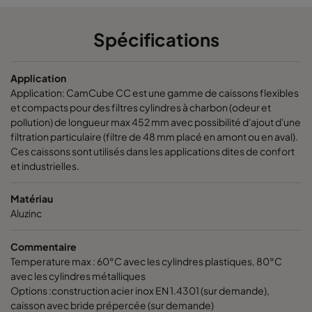
CamCube CC 1020
692
1292
700
Spécifications
CamCube CC 1025
692
1592
700
Application
CamCube CC 1030
692
1892
700
Application: CamCube CC est une gamme de caissons flexibles
et compacts pour des filtres cylindres à charbon (odeur et
pollution) de longueur max 452 mm avec possibilité d'ajout d'une
/
992
692
700
filtration particulaire (filtre de 48 mm placé en amont ou en aval).
Ces caissons sont utilisés dans les applications dites de confort
/
992
992
700
et industrielles.
Matériau
CamCube CC 1520
992
1292
700
Aluzinc
/
992
1592
700
Commentaire
Temperature max : 60°C avec les cylindres plastiques, 80°C
avec les cylindres métalliques
CamCube CC 1530
992
1892
700
Options :construction acier inox EN 1.4301 (sur demande),
caisson avec bride prépercée (sur demande)