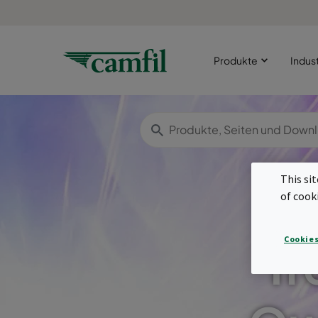
Produkte
Indus
This si
of cook
Cookies
Tr