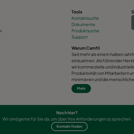
Tools
S
Kontaktsuche
Dokumente
l
Produktsuche
Support
Warum Camfil
Seit mehr als einem halben Jahr
einzuatmen. Als führender Herst
wir kommerzielle und industrielle
Produktivität von Mitarbeitern
minimieren und die menschliche 
davon überzeugt, dass die best
Mehr
Lösungen für unseren Planeten s
vom Design bis zur Lieferung u
Auswirkungen dessen, welche wi
Durch einen neuen Ansatz zur Pr
Noch hier?
Prozesssteuerung und einer sta
Wir sind gerne für Sie da, um über Ihre Anforderungen zu sprechen.
mehr erhalten und wir bessere W
Kontakt finden