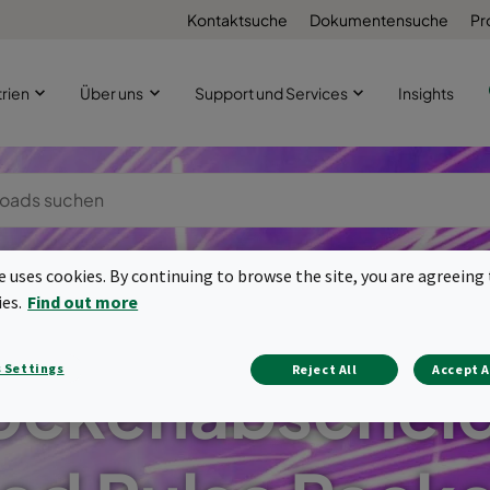
Kontaktsuche
Dokumentensuche
Pr
trien
Über uns
Support und Services
Insights
te uses cookies. By continuing to browse the site, you are agreeing 
ies.
Find out more
 Settings
Reject All
Accept A
ockenabschei