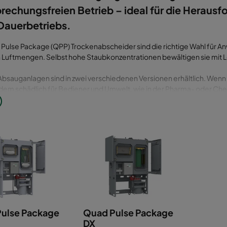
rechungsfreien Betrieb – ideal für die Heraus
Dauerbetriebs.
 Pulse Package (QPP) Trockenabscheider sind die richtige Wahl für 
 Luftmengen. Selbst hohe Staubkonzentrationen bewältigen sie mit Le
bsauganlagen sind in zwei verschiedenen Versionen erhältlich. Wenn 
udem schädlich für Bediener und Umwelt, wie in der Pharma- oder Chem
e richtige Wahl, da er ATEX-konform ist und ein vollständige Containme
tführende Camtain-Technologie von Camfil mit einem antistatischen
ystem, um Bediener und Umwelt vor der Exposition gegenüber Gefa
.
dungen, bei denen nicht gefährliche, aber explosive Stäube entsteh
Bearbeitung von Leichtmetallen wie Aluminium, ist der QPP DX ohne
 Wahl. Beide Modelle sind mit einem druckstoßfesten Gehäuse ausges
 für metallische Stäube der Kategorie ST1 und für organische Stäube
iert. Somit werden Explosionsentlastungsvorrichtungen oder Unterd
rflüssig.
ulse Package
Quad Pulse Package
DX