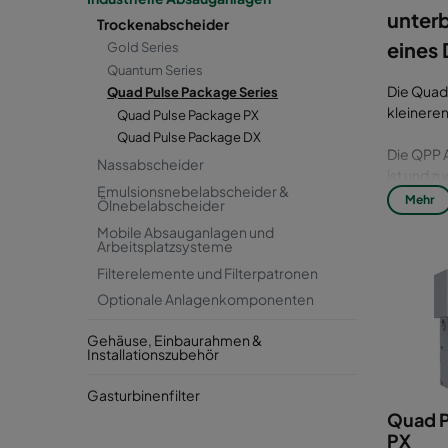
unterb
Trockenabscheider
eines 
Gold Series
Quantum Series
Die Quad
Quad Pulse Package Series
kleineren
Quad Pulse Package PX
Quad Pulse Package DX
Die QPP A
Nassabscheider
ist und z
Emulsionsnebelabscheider &
QPP PX di
Mehr
Ölnebelabscheider
die mark
Mobile Absauganlagen und
Wechsels
Arbeitsplatzsysteme
schützen
Filterelemente und Filterpatronen
Optionale Anlagenkomponenten
Für Anwen
bei der 
Gehäuse, Einbaurahmen &
die beste
Installationszubehör
nach ATEX
zertifiz
Gasturbinenfilter
Gerät übe
Quad P
PX