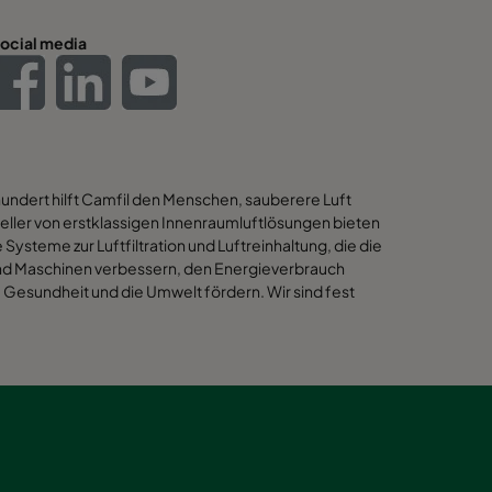
ocial media
hundert hilft Camfil den Menschen, sauberere Luft
eller von erstklassigen Innenraumluftlösungen bieten
 Systeme zur Luftfiltration und Luftreinhaltung, die die
 und Maschinen verbessern, den Energieverbrauch
Gesundheit und die Umwelt fördern. Wir sind fest
en Lösungen für unsere Kunden auch die besten
ind. Deshalb berücksichtigen wir bei jedem Schritt -
nd über den gesamten Produktlebenszyklus hinweg - die
r auf die Menschen und die Welt um uns herum haben.
oblemlösung, innovativem Design, einer präzise
rken Kundenorientierung möchten erreichen, dass Sie
ege finden, damit wir alle leichter atmen können.