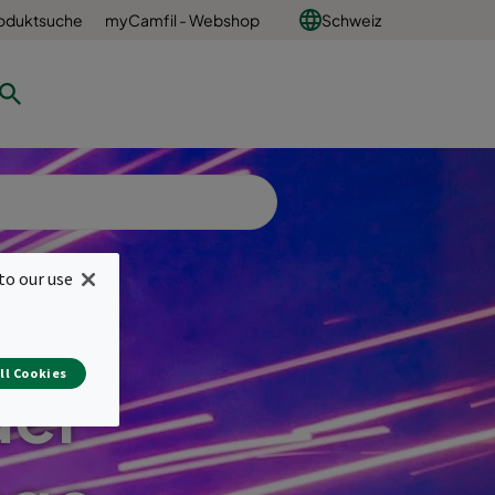
oduktsuche
myCamfil - Webshop
Schweiz
to our use
ll Cookies
der