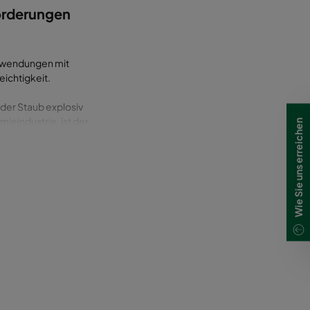
forderungen
Anwendungen mit
ichtigkeit.
der Staub explosiv
ieindustrie, ist der
Wie Sie uns erreichen
nt bietet. Er nutzt
 Bag-in-Bag-out-
hrstoffen zu
en, beispielsweise
 BIBO-Wechselsystem
tattet. Dieses ist
 der Kategorie ST2
rückungssysteme am