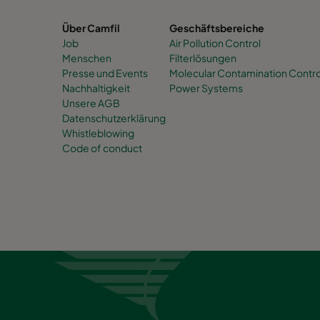
Über Camfil
Geschäftsbereiche
Job
Air Pollution Control
Menschen
Filterlösungen
Presse und Events
Molecular Contamination Contro
Nachhaltigkeit
Power Systems
Unsere AGB
Datenschutzerklärung
Whistleblowing
Code of conduct