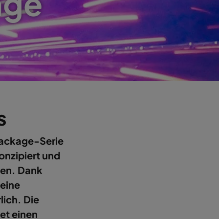
age
s
Package-Serie
konzipiert und
nen. Dank
keine
lich. Die
et einen