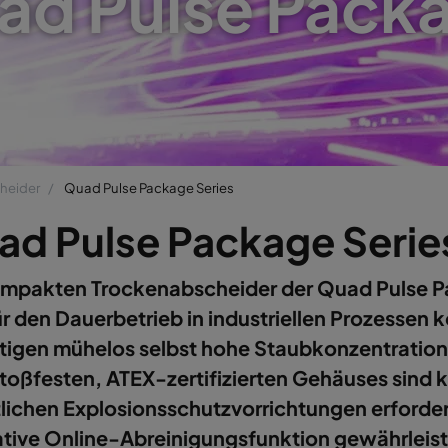
ad Pulse Pack
heider
Quad Pulse Package Series
ad Pulse Package Serie
ompakten Trockenabscheider der Quad Pulse 
ür den Dauerbetrieb in industriellen Prozessen 
tigen mühelos selbst hohe Staubkonzentratio
stoßfesten, ATEX-zertifizierten Gehäuses sind 
lichen Explosionsschutzvorrichtungen erforder
tive Online-Abreinigungsfunktion gewährleist