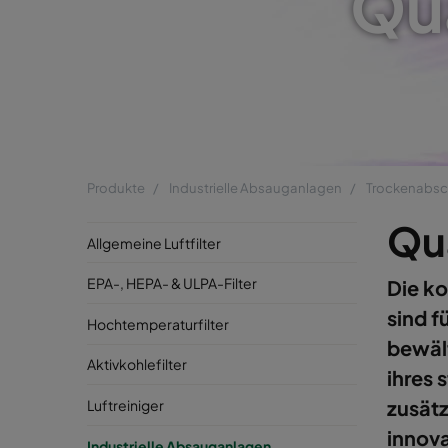
Qu
Produkte
Industrielle Absauganlagen
Trockenabsc
Qu
Allgemeine Luftfilter
EPA-, HEPA- & ULPA-Filter
Die k
sind f
Hochtemperaturfilter
bewäl
Aktivkohlefilter
ihres 
zusätz
Luftreiniger
innova
Industrielle Absauganlagen