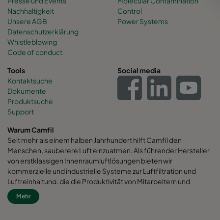
Presse und Events
Molecular Contamination
Nachhaltigkeit
Control
Unsere AGB
Power Systems
Datenschutzerklärung
Whistleblowing
Code of conduct
Tools
Social media
Kontaktsuche
Dokumente
Produktsuche
Support
Warum Camfil
Seit mehr als einem halben Jahrhundert hilft Camfil den
Menschen, sauberere Luft einzuatmen. Als führender Hersteller
von erstklassigen Innenraumluftlösungen bieten wir
kommerzielle und industrielle Systeme zur Luftfiltration und
Luftreinhaltung, die die Produktivität von Mitarbeitern und
Maschinen verbessern, den Energieverbrauch minimieren und
Mehr
die menschliche Gesundheit und die Umwelt fördern. Wir sind
fest davon überzeugt, dass die besten Lösungen für unsere