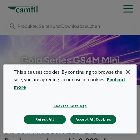
Gold Series GS4M Mini
This site uses cookies. By continuing to browse the
site, you are agreeing to our use of cookies.
Find out
more
Produkte
Industrielle Absauganlagen
Menu
Cookies Settings
Gold Series GS4M Mini
Reject All
Accept All Cookies
Die GS4M wird bei Staub- und