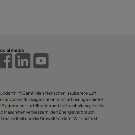
ocial media
hundert hilft Camfil den Menschen, sauberere Luft
eller von erstklassigen Innenraumluftlösungen bieten
 Systeme zur Luftfiltration und Luftreinhaltung, die die
 und Maschinen verbessern, den Energieverbrauch
Gesundheit und die Umwelt fördern. Wir sind fest
en Lösungen für unsere Kunden auch die besten
ind. Deshalb berücksichtigen wir bei jedem Schritt -