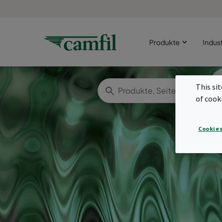
Produkte
Indus
This si
of cook
Cookies