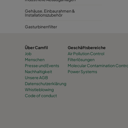
Gehäuse, Einbaurahmen &
Installationszubehör
Gasturbinenfilter
Über Camfil
Geschäftsbereiche
Job
Air Pollution Control
Menschen
Filterlösungen
Presse und Events
Molecular Contamination Contro
Nachhaltigkeit
Power Systems
Unsere AGB
Datenschutzerklärung
Whistleblowing
Code of conduct