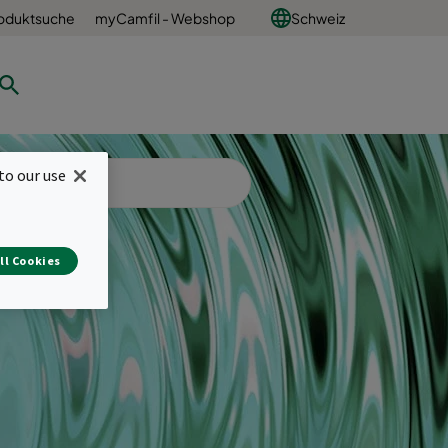
oduktsuche
myCamfil - Webshop
Schweiz
to our use
ll Cookies