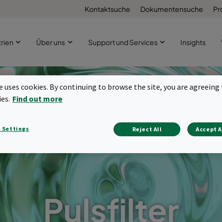
Kontaktsuche
Dokumentensuche
Pr
trien
Über uns
Support und Services
Insights
te uses cookies. By continuing to browse the site, you are agreeing 
ies.
Find out more
 Settings
Reject All
Accept A
Pulsfilter