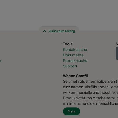
Zurück zum Anfang
Tools
S
Kontaktsuche
Dokumente
l
Produktsuche
Support
Warum Camfil
Seit mehr als einem halben Jahr
einzuatmen. Als führender Herst
wir kommerzielle und industrielle
Produktivität von Mitarbeitern
minimieren und die menschliche 
davon überzeugt, dass die best
Mehr
Lösungen für unseren Planeten s