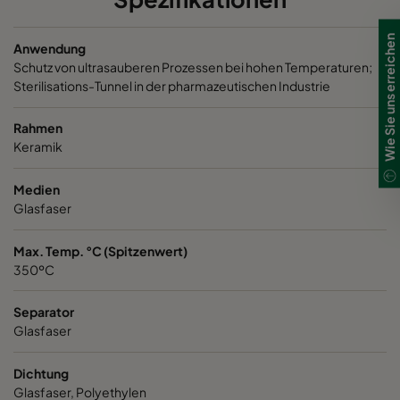
Wie Sie uns erreichen
Anwendung
Schutz von ultrasauberen Prozessen bei hohen Temperaturen;
Sterilisations-Tunnel in der pharmazeutischen Industrie
Rahmen
Keramik
Medien
Glasfaser
Max. Temp. °C (Spitzenwert)
350ºC
Separator
Glasfaser
Dichtung
Glasfaser, Polyethylen