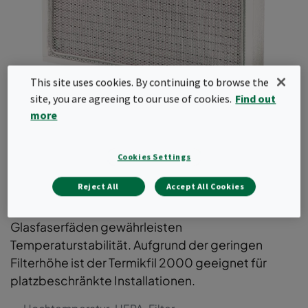
This site uses cookies. By continuing to browse the
site, you are agreeing to our use of cookies.
Find out
more
Termikfil 2000
Schwebstofffilter für Anwendungen mit sehr
Cookies Settings
hohen Temperaturen bis 350 ºC (bspw.
Reject All
Accept All Cookies
Depyrogenisierungstunnel), spezieller
Keramikrahmen und Faltenpaket aus
Glasfaserfäden gewährleisten
Temperaturstabilität. Aufgrund der geringen
Filterhöhe ist der Termikfil 2000 geeignet für
platzbeschränkte Installationen.