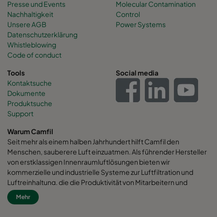
Presse und Events
Molecular Contamination
Nachhaltigkeit
Control
Unsere AGB
Power Systems
Datenschutzerklärung
Whistleblowing
Code of conduct
Tools
Social media
Kontaktsuche
Dokumente
Produktsuche
Support
Warum Camfil
Seit mehr als einem halben Jahrhundert hilft Camfil den
Menschen, sauberere Luft einzuatmen. Als führender Hersteller
von erstklassigen Innenraumluftlösungen bieten wir
kommerzielle und industrielle Systeme zur Luftfiltration und
Luftreinhaltung, die die Produktivität von Mitarbeitern und
Maschinen verbessern, den Energieverbrauch minimieren und
Mehr
die menschliche Gesundheit und die Umwelt fördern. Wir sind
fest davon überzeugt, dass die besten Lösungen für unsere