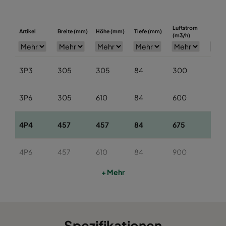
Luftstrom
Anfan
Artikel
Breite (mm)
Höhe (mm)
Tiefe (mm)
(m3/h)
(Pa)
3P3
305
305
84
300
250
3P6
305
610
84
600
250
4P4
457
457
84
675
250
4P6
457
610
84
900
250
+ Mehr
6P6
610
610
84
1200
250
Spezifikationen