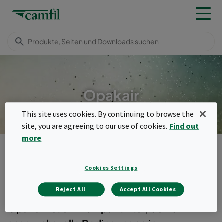
Opakair
This site uses cookies. By continuing to browse the
site, you are agreeing to our use of cookies.
Find out
more
Produkte
Allgemeine Luftfilter
Kompaktfilter
Opakair
Menu
Cookies Settings
Opakair
Reject All
Accept All Cookies
Opakair ist ein Kompaktfilter, der für