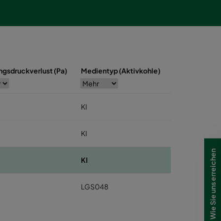
ngsdruckverlust (Pa)
Medientyp (Aktivkohle)
KI
KI
Wie Sie uns erreichen
KI
LGS048