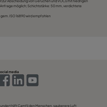
t zur Abscheidung von Gerüchen und VOCs mit niedrigen
 Anfrage möglich; Schichtstärke: 50 mm, verdichtete
M1 gem. ISO 16890 wird empfohlen
ocial media
hundert hilft Camfil den Menschen, sauberere Luft