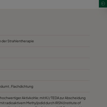
n der Strahlentherapie
äumt , Flachdichtung
 hochwertiger Aktivkohle; mit KJ / TEDA zur Abscheidung
t radioaktivem Methyljodid durch IRSN (Institute of