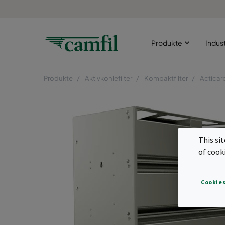
Produkte
Indus
Produkte
Aktivkohlefilter
Kompaktfilter
Acticar
This si
of cook
Cookies