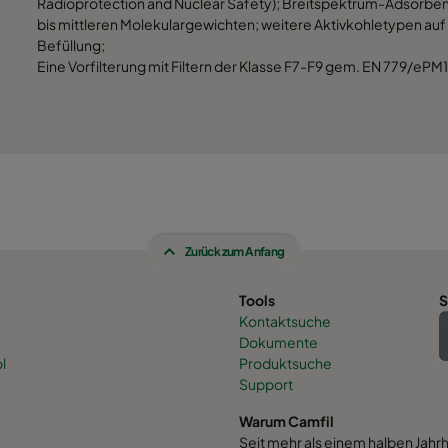
Radioprotection and Nuclear Safety); Breitspektrum-Adsorben
bis mittleren Molekulargewichten; weitere Aktivkohletypen auf
Befüllung;
Eine Vorfilterung mit Filtern der Klasse F7-F9 gem. EN 779/eP
Zurück zum Anfang
Tools
S
Kontaktsuche
Dokumente
l
Produktsuche
Support
Warum Camfil
Seit mehr als einem halben Jahr