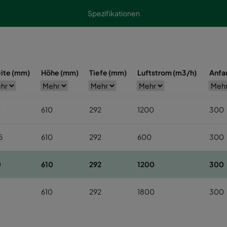
Spezifikationen
eite (mm)
Höhe (mm)
Tiefe (mm)
Luftstrom (m3/h)
Anfa
0
610
292
1200
300
5
610
292
600
300
0
610
292
1200
300
0
610
292
1800
300