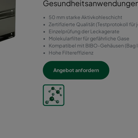
Gesundheitsanwendungen
50 mm starke Aktivkohleschicht
Zertifizierte Qualität (Testprotokoll für
Einzelprüfung der Leckagerate
Molekularfilter für gefährliche Gase
Kompatibel mit BIBO-Gehäusen (Bag I
Hohe Filtereffizienz
Angebot anfordern