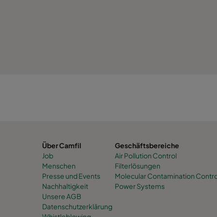
Über Camfil
Geschäftsbereiche
Job
Air Pollution Control
Menschen
Filterlösungen
Presse und Events
Molecular Contamination Contro
Nachhaltigkeit
Power Systems
Unsere AGB
Datenschutzerklärung
Whistleblowing