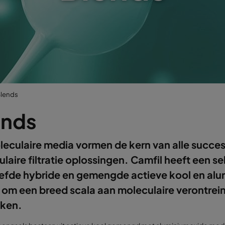
lends
ends
eculaire media vormen de kern van alle succes
laire filtratie oplossingen. Camfil heeft een se
efde hybride en gemengde actieve kool en al
om een breed scala aan moleculaire verontrei
kken.