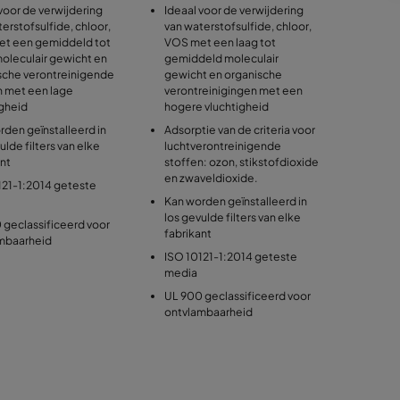
voor de verwijdering
Ideaal voor de verwijdering
erstofsulfide, chloor,
van waterstofsulfide, chloor,
t een gemiddeld tot
VOS met een laag tot
oleculair gewicht en
gemiddeld moleculair
sche verontreinigende
gewicht en organische
n met een lage
verontreinigingen met een
igheid
hogere vluchtigheid
rden geïnstalleerd in
Adsorptie van de criteria voor
ulde filters van elke
luchtverontreinigende
ant
stoffen: ozon, stikstofdioxide
en zwaveldioxide.
121-1:2014 geteste
Kan worden geïnstalleerd in
los gevulde filters van elke
 geclassificeerd voor
fabrikant
mbaarheid
ISO 10121-1:2014 geteste
media
UL 900 geclassificeerd voor
ontvlambaarheid