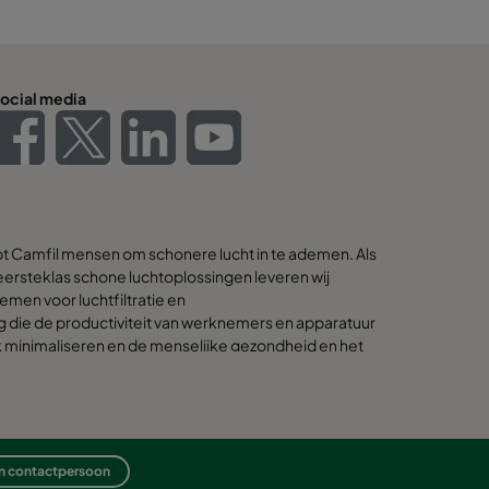
ocial media
pt Camfil mensen om schonere lucht in te ademen. Als
ersteklas schone luchtoplossingen leveren wij
emen voor luchtfiltratie en
g die de productiviteit van werknemers en apparatuur
k minimaliseren en de menselijke gezondheid en het
n ervan overtuigd dat de beste oplossingen voor onze
n voor onze planeet zijn. Daarom houden we bij elke
 en gedurende de levenscyclus van het product -
t we doen op mensen en de wereld om ons heen. Door
leemoplossing, innovatief ontwerp, nauwkeurige
en contactpersoon
 klantgerichtheid streven we ernaar om meer te