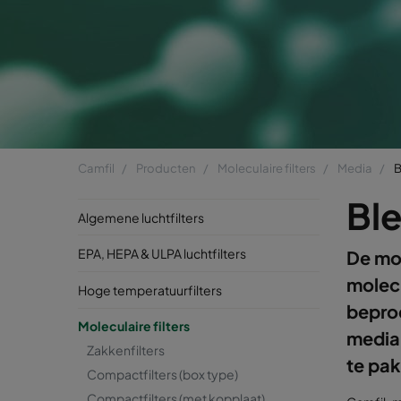
Camfil
Producten
Moleculaire filters
Media
B
Bl
Algemene luchtfilters
EPA, HEPA & ULPA luchtfilters
De mol
molecu
Hoge temperatuurfilters
bepro
Moleculaire filters
media 
Zakkenfilters
te pa
Compactfilters (box type)
Compactfilters (met kopplaat)