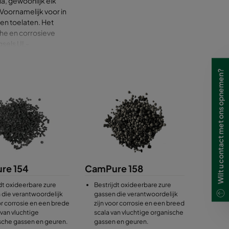
, gewoonlijk elk
Voornamelijk voor in
en toelaten. Het
he en corrosieve
gsels UL-
ontvlambaarheid een
Wilt u contact met ons opnemen?
re 154
CamPure 158
dt oxideerbare zure
Bestrijdt oxideerbare zure
 die verantwoordelijk
gassen die verantwoordelijk
or corrosie en een brede
zijn voor corrosie en een breed
van vluchtige
scala van vluchtige organische
sche gassen en geuren.
gassen en geuren.