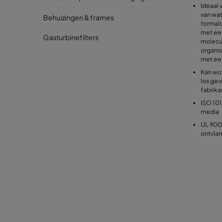
Ideaal 
van wat
Behuizingen & frames
formal
met ee
Gasturbinefilters
molecul
organis
met een
Kan wor
los gev
fabrika
ISO 10
media
UL 900 
ontvla