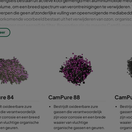
engsels bestaan uit actieve kool gemengd met aluminiumoxide media
lume, om een breed spectrum van verontreinigingen te verwijderen. 
twerpen die geen afzonderlijke vulling van opeenvolgende mediabedd
orkomende voorbeeld bestaat uit het verwijderen van ozon, organisc
nigingen met eenzelfde filter. Bovendien zijn de meeste Camfil-men
ceerd en dus geschikt voor toepassingen waarbij zelfontsteking en 
eer
org zijn.
re 84
CamPure 88
CamPu
dt oxideerbare zure
Bestrijdt oxideerbare zure
Bestrij
die verantwoordelijk
gassen die verantwoordelijk
gassen
or corrosie en een breed
zijn voor corrosie en een brede
zijn vo
an vluchtige organische
waaier van vluchtige
waaier 
 en geuren.
organische gassen en geuren.
organi