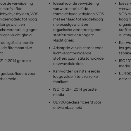
voor de verwijdering
Ideaal voor de verwijdering
Ideaal 
erstofsulfide,
van waterstofsulfide,
van wat
dehyde, ethyleen, VOS
formaldehyde, ethyleen, VOS
VOS me
n gemiddeld tot hoog
met een laag tot middelhoog
hoog m
air gewicht en
molecuulgewicht en
organi
che verontreinigingen
organische verontreinigende
stoffe
 lage vluchtigheid
stoffen met een hogere
vlucht
vluchtigheid
den geïnstalleerd in
Kan wo
ulde filters van elke
Adsorptie van de criteria voor
los gev
nt
luchtverontreinigende
fabrik
stoffen: ozon, stikstofdioxide
121-1:2014 geteste
ISO 10
en zwaveldioxide.
media
Kan worden geïnstalleerd in
geclassificeerd voor
UL 900
los gevulde filters van elke
mbaarheid
ontvla
fabrikant
ISO 10121-1:2014 geteste
media
UL 900 geclassificeerd voor
ontvlambaarheid