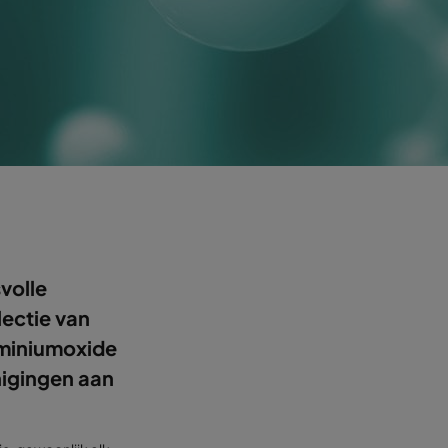
volle
lectie van
uminiumoxide
nigingen aan