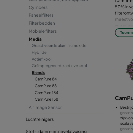
Camfil-m
50% in vo
Cylinders
filteron
Paneelfilters
meest vo
Filter bedden
verontrei
Mobiele filters
gecertifi
Toon m
punt van z
Media
Geactiveerde aluminiumoxide
Hybride
Actief kool
Geïmpregneerde actieve kool
Blends
CamPure 84
CamPure 88
CamPure 154
CamPu
CamPure 158
Air Image Sensor
Bestrij
gassen 
zijn vo
Luchtreinigers
scala v
gassen
Stof-, damp- en nevelafzuiging