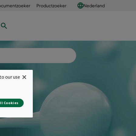
ocumentzoeker
Productzoeker
Nederland
to our use
ll Cookies