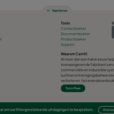
Naar boven
Tools
S
Contactzoeker
Documentzoeker
l
Productzoeker
Support
Waarom Camfil
Al meer dan een halve eeuw hel
toonaangevende fabrikant van e
commerciële en industriële syst
luchtverontreinigingsbeheersin
verbeteren, het energieverbrui
milieu ten goede komen. Wij zij
Toon Meer
klanten ook de beste oplossinge
stap - van ontwerp tot levering
rekening met de impact van wa
een frisse benadering van prob
klaar om uw filtergerelateerde uitdagingen te bespreken.
Vind e
procesbeheersing en een sterke