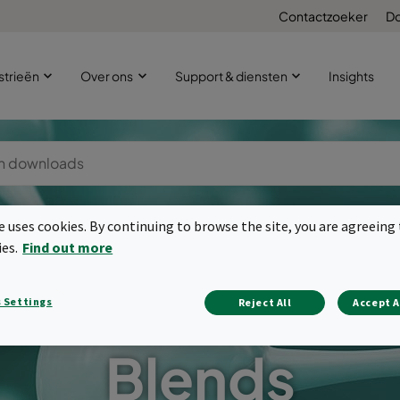
Contactzoeker
D
strieën
Over ons
Support & diensten
Insights
te uses cookies. By continuing to browse the site, you are agreeing 
ies.
Find out more
 Settings
Reject All
Accept A
Blends