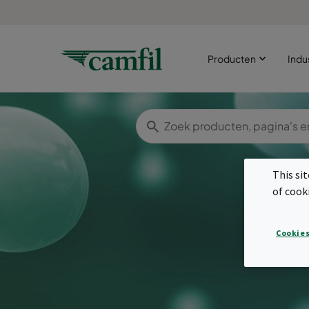
Producten
Indu
This si
of cook
Cookies