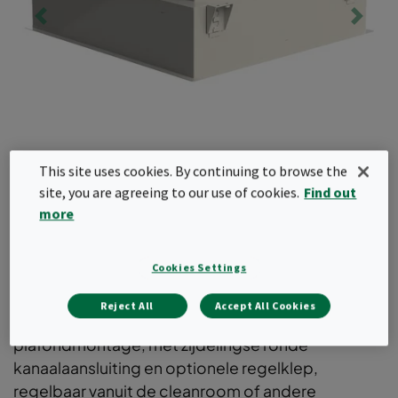
This site uses cookies. By continuing to browse the
site, you are agreeing to our use of cookies.
Find out
more
CleanSeal Side-C
Cookies Settings
Reject All
Accept All Cookies
Volledig gelaste HEPA-filterbehuizing voor
plafondmontage, met zijdelingse ronde
kanaalaansluiting en optionele regelklep,
regelbaar vanuit de cleanroom of andere