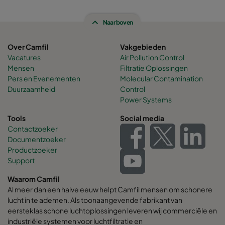
Naar boven
Over Camfil
Vakgebieden
Vacatures
Air Pollution Control
Mensen
Filtratie Oplossingen
Pers en Evenementen
Molecular Contamination
Duurzaamheid
Control
Power Systems
Tools
Social media
Contactzoeker
Documentzoeker
Productzoeker
Support
Waarom Camfil
Al meer dan een halve eeuw helpt Camfil mensen om schonere
lucht in te ademen. Als toonaangevende fabrikant van
eersteklas schone luchtoplossingen leveren wij commerciële en
industriële systemen voor luchtfiltratie en