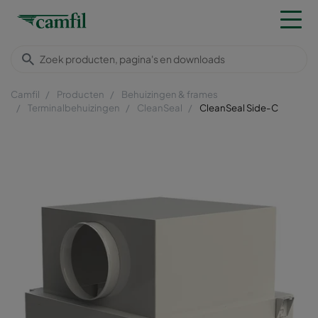
Camfil
Producten
Behuizingen & frames
Terminalbehuizingen
CleanSeal
CleanSeal Side-C