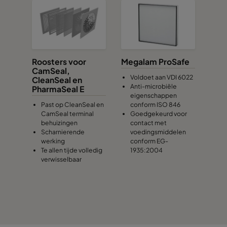
Roosters voor
Megalam ProSafe
CamSeal,
Voldoet aan VDI 6022
CleanSeal en
Anti-microbiële
PharmaSeal E
eigenschappen
Past op CleanSeal en
conform ISO 846
CamSeal terminal
Goedgekeurd voor
behuizingen
contact met
Scharnierende
voedingsmiddelen
werking
conform EG-
Te allen tijde volledig
1935:2004
verwisselbaar