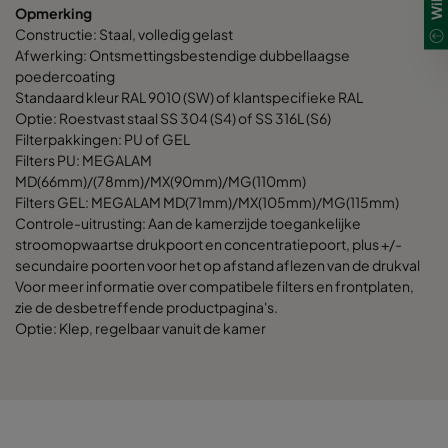
Opmerking
Constructie: Staal, volledig gelast
Afwerking: Ontsmettingsbestendige dubbellaagse
poedercoating
Standaard kleur RAL 9010 (SW) of klantspecifieke RAL
Optie: Roestvast staal SS 304 (S4) of SS 316L (S6)
Filterpakkingen: PU of GEL
Filters PU: MEGALAM
MD(66mm)/(78mm)/MX(90mm)/MG(110mm)
Filters GEL: MEGALAM MD(71mm)/MX(105mm)/MG(115mm)
Controle-uitrusting: Aan de kamerzijde toegankelijke
stroomopwaartse drukpoort en concentratiepoort, plus +/-
secundaire poorten voor het op afstand aflezen van de drukval
Voor meer informatie over compatibele filters en frontplaten,
zie de desbetreffende productpagina's.
Optie: Klep, regelbaar vanuit de kamer