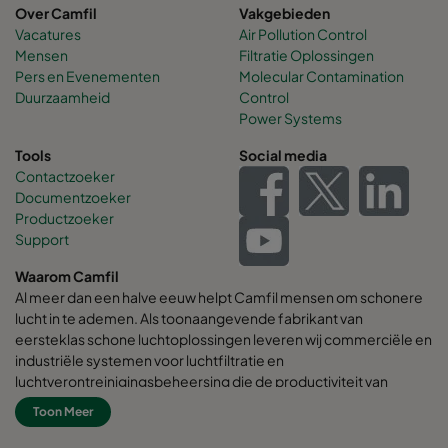
Over Camfil
Vakgebieden
Vacatures
Air Pollution Control
Mensen
Filtratie Oplossingen
Pers en Evenementen
Molecular Contamination
Duurzaamheid
Control
Power Systems
Tools
Social media
Contactzoeker
Documentzoeker
Productzoeker
Support
Waarom Camfil
Al meer dan een halve eeuw helpt Camfil mensen om schonere
lucht in te ademen. Als toonaangevende fabrikant van
eersteklas schone luchtoplossingen leveren wij commerciële en
industriële systemen voor luchtfiltratie en
luchtverontreinigingsbeheersing die de productiviteit van
werknemers en apparatuur verbeteren, het energieverbruik
Toon Meer
minimaliseren en de menselijke gezondheid en het milieu ten
goede komen. Wij zijn ervan overtuigd dat de beste oplossingen