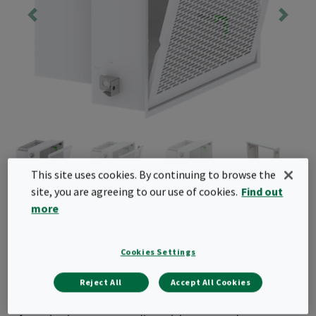
This site uses cookies. By continuing to browse the
site, you are agreeing to our use of cookies.
Find out
CleanSeal Exhaust
more
Volledig gelaste HEPA-filterbehuizing voor
Cookies Settings
wandmontage, met rechthoekige
kanaalaansluiting aan de zijkant en optionele
Reject All
Accept All Cookies
voorfilter. Geschikt voor turbulente