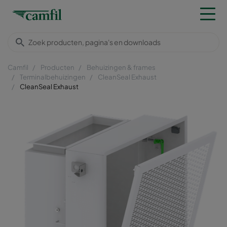
Camfil
Producten
Behuizingen & frames
Terminalbehuizingen
CleanSeal Exhaust
CleanSeal Exhaust