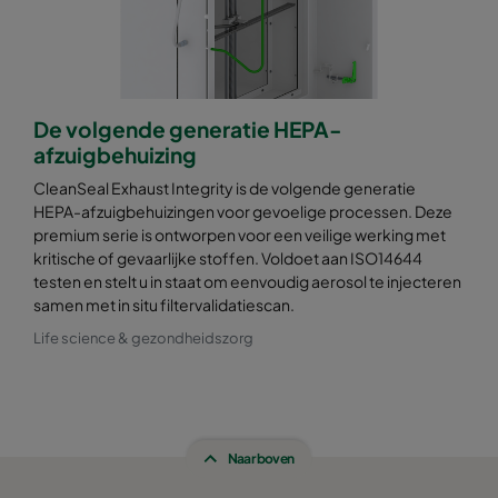
No plenum: CR-SW-6P6-P-MG-N
717
717
No plenum: CR-SW-9P6-P-MD-N
717
1022
De volgende generatie HEPA-
afzuigbehuizing
No plenum: CR-SW-9P6-P-78-N
717
1022
CleanSeal Exhaust Integrity is de volgende generatie
HEPA-afzuigbehuizingen voor gevoelige processen. Deze
No plenum: CR-SW-9P6-P-MX-N
717
1022
premium serie is ontworpen voor een veilige werking met
kritische of gevaarlijke stoffen. Voldoet aan ISO14644
testen en stelt u in staat om eenvoudig aerosol te injecteren
No plenum: CR-SW-9P6-P-MG-N
717
1022
samen met in situ filtervalidatiescan.
Life science & gezondheidszorg
Naar boven