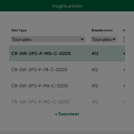
Insights articles
Item Type
Breedte (mm)
Hoogt
CR-SW-3P3-P-MD-C-0200
412
412
CR-SW-3P3-P-78-C-0200
412
412
CR-SW-3P3-P-MX-C-0200
412
412
CR-SW-3P3-P-MG-C-0200
412
412
+ Toon meer
CR-SW-3P6-P-MD-C-0200
412
717