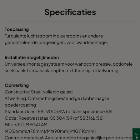
CR-SW-3P6-P-78-C-0200
412
717
Specificaties
CR-SW-3P6-P-MX-C-0200
412
717
Toepassing
CR-SW-3P6-P-MG-C-0200
412
717
Turbulente luchtstroom in cleanrooms en andere
gecontroleerde omgevingen, voor wandmontage.
CR-SW-6P6-P-MD-C-0250
717
717
Installatie mogelijkheden
Universeel montagesysteem voor wandcompressie, optionele
CR-SW-6P6-P-78-C-0250
717
717
snelspankit en kanaaladapter rechthoekig-cirkelvormig.
CR-SW-6P6-P-MX-C-0250
717
717
Opmerking
Constructie: Staal, volledig gelast
Afwerking: Ontsmettingsbestendige dubbellaagse
CR-SW-6P6-P-MG-C-0250
717
717
poedercoating
Standaard kleur RAL 9010 (SW) of klantspecifieke RAL
Optie: Roestvast staal SS 304 (S4) of SS 316L (S6)
CR-SW-6P6-P-MD-C-0315
717
717
Filters PU: MEGALAM
MD(66mm)/(78mm)/MX(90mm)/MG(110mm)
CR-SW-6P6-P-78-C-0315
717
717
Controle materiaal: Aan kamerzijde toegankelijke poorten voor