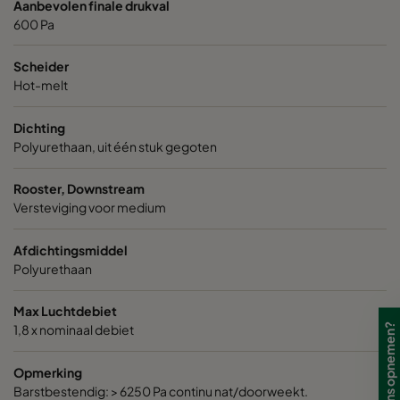
Aanbevolen finale drukval
600 Pa
Scheider
Hot-melt
Dichting
Polyurethaan, uit één stuk gegoten
Rooster, Downstream
Versteviging voor medium
Afdichtingsmiddel
Polyurethaan
Max Luchtdebiet
1,8 x nominaal debiet
Opmerking
Barstbestendig: > 6250 Pa continu nat/doorweekt.