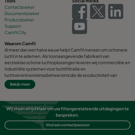
Tools
Social media
Contactzoeker
Documentzoeker
Productzoeker
Support
Camfil City
Waarom Camfil
Al meer dan een halve eeuw helpt Camfil mensen om schonere
lucht in te ademen. Als toonaangevende fabrikant van
eersteklas schone luchtoplossingen leveren wij commerciële en
industriële systemen voor luchtfiltratie en
luchtverontreinigingsbeheersing die de productiviteit van
werknemers en apparatuur verbeteren, het energieverbruik
Bekijk meer
minimaliseren en de menselijke gezondheid en het milieu ten
goede komen.
Wij zijn ervan overtuigd dat de beste oplossingen voor onze
Wij staan altijd klaar om uw filtergerelateerde uitdagingen te
klanten ook de beste oplossingen voor onze planeet zijn.
bespreken.
Daarom houden we bij elke stap - van ontwerp tot levering en
gedurende de levenscyclus van het product - rekening met de
Vind een contactpersoon
impact van wat we doen op mensen en de wereld om ons heen.