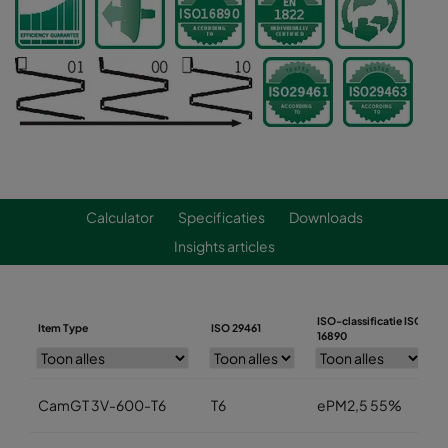
Calculator
Specificaties
Downloads
Insights articles
ISO-classificatie ISO
Item Type
ISO 29461
16890
CamGT 3V-600-T6
T6
ePM2,5 55%