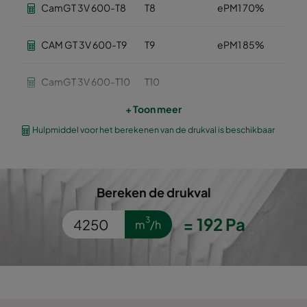
CamGT 3V 600-T8
T8
ePM1 70%
CAM GT 3V 600-T9
T9
ePM1 85%
CamGT 3V 600-T10
T10
+ Toon meer
CamGT 3V 600-T11
T11
Hulpmiddel voor het berekenen van de drukval is beschikbaar
CAM GT 3V 600-
T12
T12
Bereken de drukval
CamGT 3V 600-T13
T13
=
192
Pa
3
m
/h