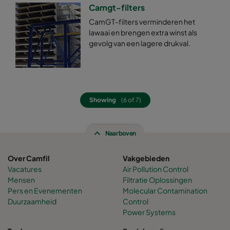
Camgt-filters
CamGT-filters verminderen het
lawaai en brengen extra winst als
gevolg van een lagere drukval.
Showing
(6 of 7)
Naar boven
Over Camfil
Vakgebieden
Vacatures
Air Pollution Control
Mensen
Filtratie Oplossingen
Pers en Evenementen
Molecular Contamination
Duurzaamheid
Control
Power Systems