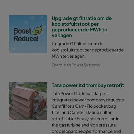
Upgrade gt filtratie om de
koolstofuitstoot per
geproduceerde MWh te
verlagen
Upgrade GT filtratie om de
koolstofuitstoot per geproduceerde
MWh te verlagen
Energie en Power Systems
Tata power ltd trombay retrofit
Tata Power Ltd, India's largest
integrated power company requests
Camfil for a Cam-Flo pocket bag
filter and CamGT static air filter
retrofit after heavy hot corrosion in
the gas turbine and high pressure
drop jeopardized performance and