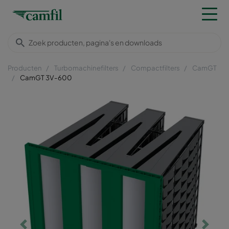
Producten
Turbomachinefilters
Compactfilters
CamGT
CamGT 3V-600