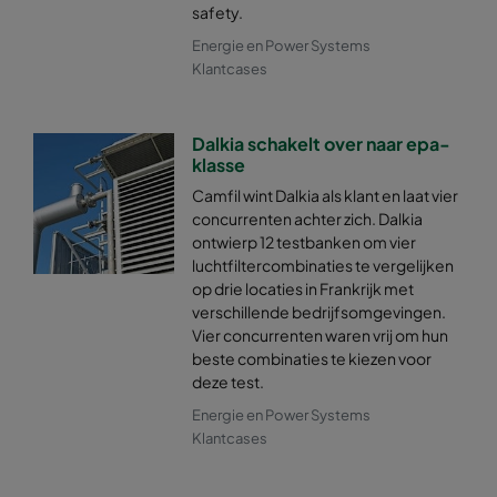
safety.
Energie en Power Systems
Klantcases
Dalkia schakelt over naar epa-
klasse
Camfil wint Dalkia als klant en laat vier
concurrenten achter zich. Dalkia
ontwierp 12 testbanken om vier
luchtfiltercombinaties te vergelijken
op drie locaties in Frankrijk met
verschillende bedrijfsomgevingen.
Vier concurrenten waren vrij om hun
beste combinaties te kiezen voor
deze test.
Energie en Power Systems
Klantcases