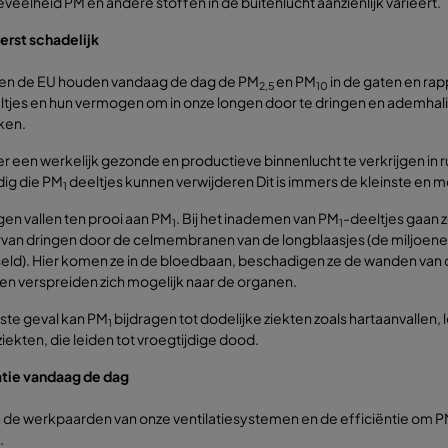
eveelheid PM en andere stoffen in de buitenlucht aanzienlijk varieert.
terst schadelijk
n de EU houden vandaag de dag de PM
en PM
in de gaten en ra
2,5
10
tjes en hun vermogen om in onze longen door te dringen en ademhalin
ken.
 een werkelijk gezonde en productieve binnenlucht te verkrijgen in 
odig die PM
deeltjes kunnen verwijderen Dit is immers de kleinste en m
1
en vallen ten prooi aan PM
. Bij het inademen van PM
-deeltjes gaan z
1
1
rvan dringen door de celmembranen van de longblaasjes (de miljoene
eld). Hier komen ze in de bloedbaan, beschadigen ze de wanden van de
n verspreiden zich mogelijk naar de organen.
gste geval kan PM
bijdragen tot dodelijke ziekten zoals hartaanvall
1
ziekten, die leiden tot vroegtijdige dood.
atie vandaag de dag
ijn de werkpaarden van onze ventilatiesystemen en de efficiëntie om P
.