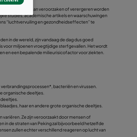
ll Cookies
e luchtvervuiling kan veroorzaken of verergeren worden
ijke studies, academische artikels en waarschuwingen
eens “luchtvervuiling en gezondheidseffecten” te
eden in de wereld, zijn vandaag de dag dus goed
s voor miljoenen vroegtijdige sterfgevallen. Het wordt
en en een bepalende milieurisicofactor voor ziekten.
an verbrandingsprocessen*, bacteriën en virussen.
re organische deeltjes.
 deeltjes.
, blaadjes, haar en andere grote organische deeltjes.
n variëren. Ze zijn veroorzaakt door mensen of
gen in de straten van Peking zal bijvoorbeeld hetzelfde
ensen zullen echter verschillend reageren op lucht van