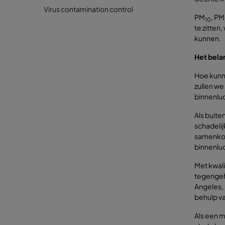
Virus contamination control
PM
, PM
10
te zitten
kunnen.
Het bela
Hoe kunn
zullen we
binnenlu
Als buite
schadelij
samenkom
binnenluc
Met kwali
tegengeho
Angeles, 
behulp va
Als een m