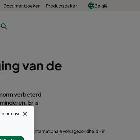
Documentzoeker
Productzoeker
België
ing van de
 enorm verbeterd
minderen. Er is
rvuiling nog
to our use
akhond van de internationale volksgezondheid – in
PM).