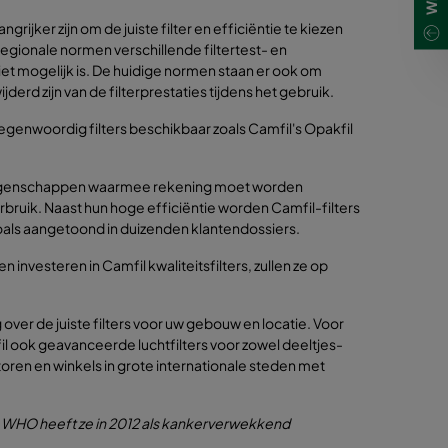
grijker zijn om de juiste filter en efficiëntie te kiezen
egionale normen verschillende filtertest- en
t mogelijk is. De huidige normen staan er ook om
rd zijn van de filterprestaties tijdens het gebruik.
 tegenwoordig filters beschikbaar zoals Camfil's Opakfil
ucteigenschappen waarmee rekening moet worden
bruik. Naast hun hoge efficiëntie worden Camfil-filters
zoals aangetoond in duizenden klantendossiers.
nvesteren in Camfil kwaliteitsfilters, zullen ze op
over de juiste filters voor uw gebouw en locatie. Voor
il ook geavanceerde luchtfilters voor zowel deeltjes-
oren en winkels in grote internationale steden met
 WHO heeft ze in 2012 als kankerverwekkend