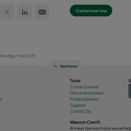
 Facebook
Share on Twitter
Share on LinkedIn
Email link
Contacteer ons
dinsdag 7 mei 2019
Naar boven
Tools
S
Contactzoeker
Documentzoeker
l
Productzoeker
Support
Camfil City
Waarom Camfil
Al meer dan een halve eeuw hel