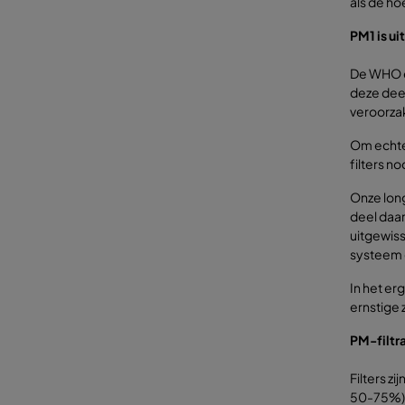
als de ho
PM1 is ui
De WHO e
deze deel
veroorza
Om echter
filters n
Onze long
deel daa
uitgewiss
systeem e
In het er
ernstige 
PM-filtr
Filters z
50-75%)