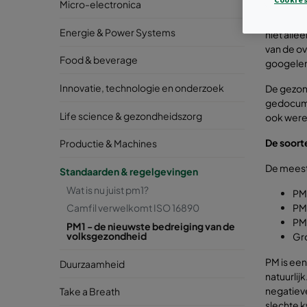
Micro-electronica
De negati
Energie & Power Systems
niet all
van de ov
Food & beverage
googelen,
Innovatie, technologie en onderzoek
De gezond
gedocumen
Life science & gezondheidszorg
ook werel
De soort
Productie & Machines
De meest 
Standaarden & regelgevingen
Wat is nu juist pm1?
PM
PM
Camfil verwelkomt ISO 16890
PM
PM1 - de nieuwste bedreiging van de
volksgezondheid
Gro
PM is een
Duurzaamheid
natuurlij
negatieve
Take a Breath
slechte k