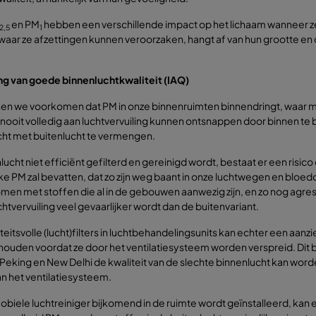
en PM
hebben een verschillende impact op het lichaam wanneer z
2,5
1
, waar ze afzettingen kunnen veroorzaken, hangt af van hun grootte 
ng van goede binnenluchtkwaliteit (IAQ)
en we voorkomen dat PM in onze binnenruimten binnendringt, waar 
 nooit volledig aan luchtvervuiling kunnen ontsnappen door binnen te
cht met buitenlucht te vermengen.
nlucht niet efficiënt gefilterd en gereinigd wordt, bestaat er een ris
ke PM zal bevatten, dat zo zijn weg baant in onze luchtwegen en bloed
en met stoffen die al in de gebouwen aanwezig zijn, en zo nog agre
htvervuiling veel gevaarlijker wordt dan de buitenvariant.
teitsvolle (lucht)filters in luchtbehandelingsunits kan echter een aanzi
uden voordat ze door het ventilatiesysteem worden verspreid. Dit bet
Peking en New Delhi de kwaliteit van de slechte binnenlucht kan word
n het ventilatiesysteem.
obiele luchtreiniger bijkomend in de ruimte wordt geïnstalleerd, kan 