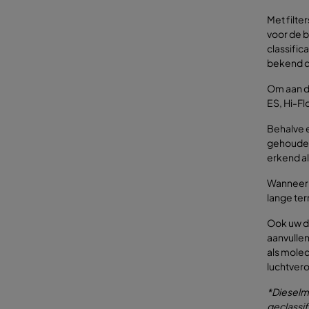
Met filter
voor de b
classific
bekend da
Om aan d
ES, Hi-Fl
Behalve 
gehouden,
erkend al
Wanneer e
lange ter
Ook uw di
aanvullen
als molec
luchtvero
*Dieselm
geclassif