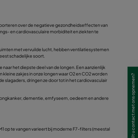
pporteren over de negatieve gezondheidseffecten van
gs- en cardiovasculaire morbiditeit en ziekten te
ruimten met vervuilde lucht, hebben ventilatiesystemen
eest schadelijke soort.
e naar het diepste deel van de longen. Een aanzienlijk
n kleine zakjes in onze longen waar O2 en CO2 worden
Wilt u contact met ons opnemen?
 slagaders, dringen ze door tot in het cardiovasculair
en, longkanker, dementie, emfyseem, oedeem en andere
M1 op te vangen varieert bij moderne F7-filters (meestal