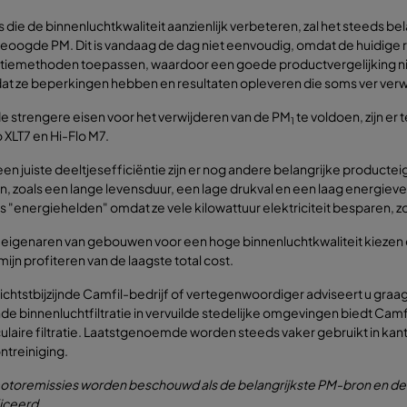
s die de binnenluchtkwaliteit aanzienlijk verbeteren, zal het steeds belan
eoogde PM. Dit is vandaag de dag niet eenvoudig, omdat de huidige r
atiemethoden toepassen, waardoor een goede productvergelijking nie
t ze beperkingen hebben en resultaten opleveren die soms ver verwijde
e strengere eisen voor het verwijderen van de PM
te voldoen, zijn er
1
o XLT7 en Hi-Flo M7.
een juiste deeltjesefficiëntie zijn er nog andere belangrijke prod
 zoals een lange levensduur, een lage drukval en een laag energiever
s "energiehelden" omdat ze vele kilowattuur elektriciteit besparen, 
igenaren van gebouwen voor een hoge binnenluchtkwaliteit kiezen en i
mijn profiteren van de laagste total cost.
chtstbijzijnde Camfil-bedrijf of vertegenwoordiger adviseert u graag 
de binnenluchtfiltratie in vervuilde stedelijke omgevingen biedt Camf
ulaire filtratie. Laatstgenoemde worden steeds vaker gebruikt in kant
ntreiniging.
otoremissies worden beschouwd als de belangrijkste PM-bron en de
iceerd.