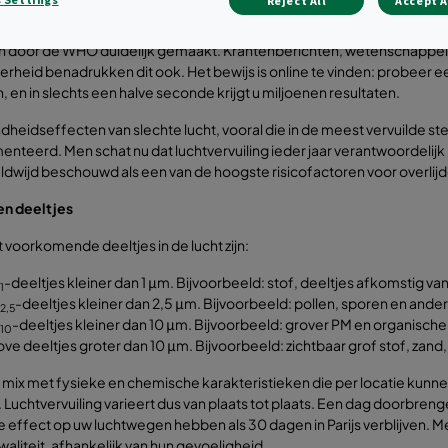
Reject All
Accept A
eve gezondheidseffecten van slechte luchtkwaliteit en de ziektes di
een door de WHO duidelijk gemaakt. Krantenberichten, wetenschappel
erheid benadrukken dit ook. Het bewijs is online te vinden: probeer 
 en in slechts een halve seconde krijgt u miljoenen resultaten.
heidseffecten van slechte lucht, vooral die in de meest vervuilde st
teerd. Men schat nu dat luchtvervuiling ieder jaar verantwoordelijk i
dwijd beschouwd als een van de hoogste risicofactoren voor overlijd
en deeltjes
voorkomende deeltjes in de lucht zijn:
-deeltjes kleiner dan 1 μm. Bijvoorbeeld: stof, deeltjes afkomstig v
1
-deeltjes kleiner dan 2,5 μm. Bijvoorbeeld: pollen, sporen en ande
2,5
-deeltjes kleiner dan 10 μm. Bijvoorbeeld: grover PM en organische
10
ve deeltjes groter dan 10 μm. Bijvoorbeeld: zichtbaar grof stof, zand
 mix met fysieke en chemische karakteristieken die per locatie kunne
k. Luchtvervuiling varieert dus van plaats tot plaats. Een dag doorbren
 effect op uw luchtwegen hebben als 30 dagen in Parijs verblijven. M
waliteit, afhankelijk van hun gevoeligheid.