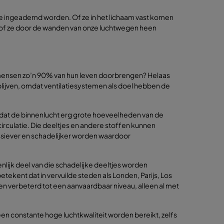
e ingeademd worden. Of ze in het lichaam vast komen
en of ze door de wanden van onze luchtwegen heen
mensen zo’n 90% van hun leven doorbrengen? Helaas
 blijven, omdat ventilatiesystemen als doel hebben de
ico dat de binnenlucht erg grote hoeveelheden van de
circulatie. Die deeltjes en andere stoffen kunnen
ssiever en schadelijker worden waardoor
enlijk deel van die schadelijke deeltjes worden
ekent dat in vervuilde steden als Londen, Parijs, Los
en verbeterd tot een aanvaardbaar niveau, alleen al met
een constante hoge luchtkwaliteit worden bereikt, zelfs