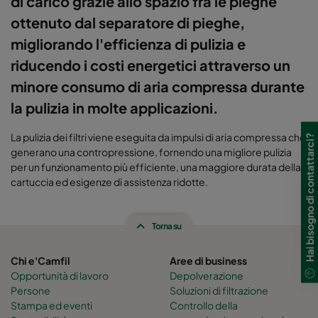
di carico grazie allo spazio fra le pieghe
ottenuto dal separatore di pieghe,
migliorando l'efficienza di pulizia e
riducendo i costi energetici attraverso un
minore consumo di aria compressa durante
la pulizia in molte applicazioni.
La pulizia dei filtri viene eseguita da impulsi di aria compressa che
Hai bisogno di contattarci?
generano una contropressione, fornendo una migliore pulizia
per un funzionamento più efficiente, una maggiore durata della
cartuccia ed esigenze di assistenza ridotte.
Torna su
Chi e'Camfil
Aree di business
Opportunità di lavoro
Depolverazione
Persone
Soluzioni di filtrazione
Stampa ed eventi
Controllo della