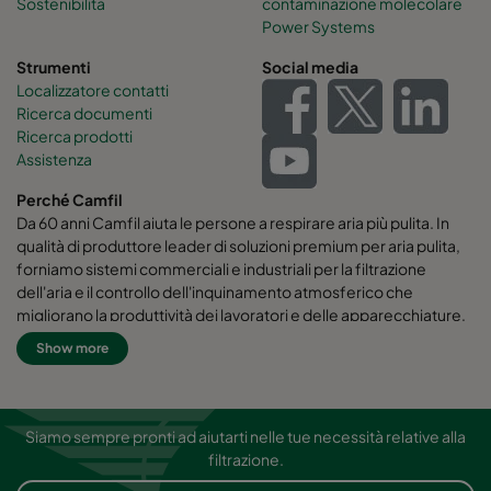
Sostenibilità
contaminazione molecolare
Power Systems
Strumenti
Social media
Localizzatore contatti
Ricerca documenti
Ricerca prodotti
Assistenza
Perché Camfil
Da 60 anni Camfil aiuta le persone a respirare aria più pulita. In
qualità di produttore leader di soluzioni premium per aria pulita,
forniamo sistemi commerciali e industriali per la filtrazione
dell'aria e il controllo dell'inquinamento atmosferico che
migliorano la produttività dei lavoratori e delle apparecchiature,
riducono al minimo l'uso di energia e favoriscono la salute umana
Show more
e l'ambiente. Crediamo fermamente che le migliori soluzioni per
i nostri clienti siano le migliori soluzioni anche per il nostro
pianeta. Ecco perché in ogni fase del processo, dalla
progettazione alla consegna e attraverso l'intero ciclo di vita del
Siamo sempre pronti ad aiutarti nelle tue necessità relative alla
prodotto, consideriamo l'impatto di ciò che facciamo sulle
filtrazione.
persone e sul mondo che ci circonda. Attraverso un nuovo