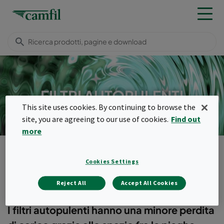
FILTRI AUTOPULENTI
This site uses cookies. By continuing to browse the
site, you are agreeing to our use of cookies.
Find out
more
Camfil
Prodotti
Filtri autopulenti
Menu
Cookies Settings
Filtri autopulenti
Reject All
Accept All Cookies
I filtri autopulenti hanno una minore perdita