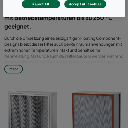
erfüllen die strengsten FDA GMP-
Reject All
Accept All Cookies
Anforderungen und sind für Installationen
mit Betriebstemperaturen bis zu 250 °C
geeignet.
Durch die Umsetzung eines einzigartigen Floating Component-
Designs bleibt dieser Filter auch bei Reinraumanwendungen mit
extrem hohen Temperaturen intakt und behält seine
Nennleistung. Gas und Rauch des Filterbauteils werden während
dieser Vorbehandlung freigesetzt und es wird sichergestellt,
dass der Filter nicht zur Kontamination der Fertigungsprozesse
Mehr
beiträgt.
Mechanisch stabile Filter bieten eine Effizienz bis zu 99,95 %.
Standardgröße des vollständigen Moduls: 610x610 mm