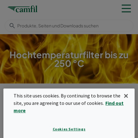
Hochtemperaturfilter bis zu
250 °C
Produkte
Hochtemperaturfilter
Kompaktfilter (250 °C)
This site uses cookies. By continuing to browse the
Menu
site, you are agreeing to our use of cookies.
Find out
more
Kompaktfilter (250 °C)
Kastenförmige Hochtemperaturfilter
Cookies Settings