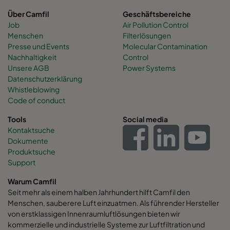
Über Camfil
Geschäftsbereiche
Job
Air Pollution Control
Menschen
Filterlösungen
Presse und Events
Molecular Contamination
Nachhaltigkeit
Control
Unsere AGB
Power Systems
Datenschutzerklärung
Whistleblowing
Code of conduct
Tools
Social media
Kontaktsuche
Dokumente
Produktsuche
Support
Warum Camfil
Seit mehr als einem halben Jahrhundert hilft Camfil den
Menschen, sauberere Luft einzuatmen. Als führender Hersteller
von erstklassigen Innenraumluftlösungen bieten wir
kommerzielle und industrielle Systeme zur Luftfiltration und