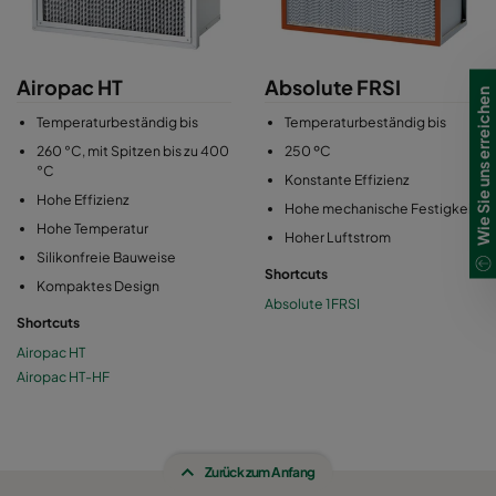
Airopac HT
Absolute FRSI
Wie Sie uns erreichen
Temperaturbeständig bis
Temperaturbeständig bis
260 °C, mit Spitzen bis zu 400
250 ºC
°C
Konstante Effizienz
Hohe Effizienz
Hohe mechanische Festigkeit
Hohe Temperatur
Hoher Luftstrom
Silikonfreie Bauweise
Shortcuts
Kompaktes Design
Absolute 1FRSI
Shortcuts
Airopac HT
Airopac HT-HF
Zurück zum Anfang