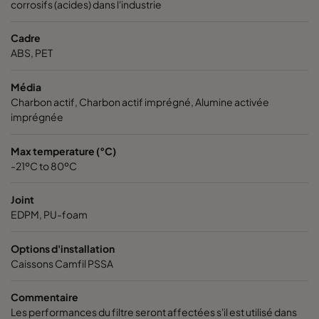
corrosifs (acides) dans l'industrie
CamCarb VG440 SO2_H2S^³
300
15
Cadre
ABS, PET
CamCarb VG440 Acids_H2S^³
300
15
Média
Charbon actif, Charbon actif imprégné, Alumine activée
CamCarb VG440 VOC
300
15
imprégnée
CamCarb VG440 H2S_Mercaptans
300
15
Max temperature (°C)
-21ºC to 80ºC
CamCarb VG440 Acids
300
15
Joint
EDPM, PU-foam
CamCarb VG440 VOC_O3_Acid_H2S
300
15
Options d'installation
Caissons Camfil PSSA
CamCarb VG440 VOC_O3_NO2_SO2
300
15
Commentaire
CamCarb VG440 Bases
300
15
Les performances du filtre seront affectées s'il est utilisé dans