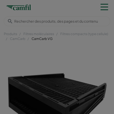
Produits
Filtres moléculaires
Filtres compacts (type cellule)
CamCarb
CamCarb VG