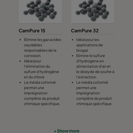
CamPure 15
CamPure 32
Elimine les gaz acides
Idéal pour les
oxydables
applications de
responsables de la
biogaz
corrosion.
Elimine le sulfure
Idéal pour
d'hydrogène en
l'élimination du
alimentation d'air et
sulfure d'hydrogène
le dioxyde de soufre à
et du chlore
l'extraction.
Le média coformé
Le média coformé
permet une
permet une
imprégnation
imprégnation
complète du produit
complète du produit
chimique spécifique.
chimique spécifique.
+ Show more