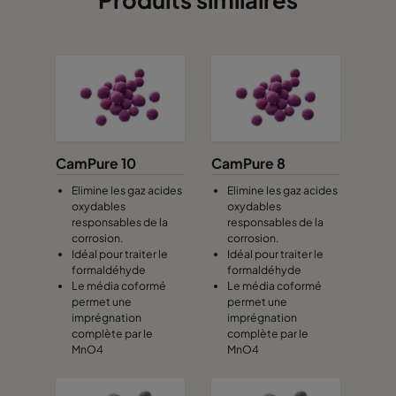
CamPure 10
CamPure 8
Elimine les gaz acides
Elimine les gaz acides
oxydables
oxydables
responsables de la
responsables de la
corrosion.
corrosion.
Idéal pour traiter le
Idéal pour traiter le
formaldéhyde
formaldéhyde
Le média coformé
Le média coformé
permet une
permet une
imprégnation
imprégnation
complète par le
complète par le
MnO4
MnO4