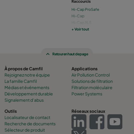
Raccourcis
Hi-Cap ProSafe
Hi-Cap
Hi-Cap XLS
Hi-Cap GT
+ Voir tout
Retour en haut de page
À propos de Camfil
Applications
Rejoignez notre équipe
Air Pollution Control
La famille Camfil
Solutions de filtration
Médias et événements
Filtration moléculaire
Développement durable
Power Systems
Signalement d’abus
Outils
Réseaux sociaux
Localisateur de contact
Recherche de documents
Sélecteur de produit