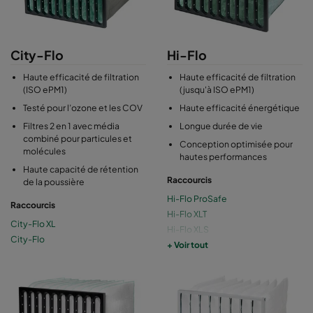
informations produit pour plus de détails.
Matériau du cadre (cadre à bride) : plastique recyclé ou acier
galvanisé
City-Flo
Hi-Flo
Média : fibre de verre, fibre synthétique ou fibre de
verre/charbon actif
Haute efficacité de filtration
Haute efficacité de filtration
(ISO ePM1)
(jusqu'à ISO ePM1)
Testé pour l’ozone et les COV
Haute efficacité énergétique
Filtres 2 en 1 avec média
Longue durée de vie
combiné pour particules et
Conception optimisée pour
molécules
hautes performances
Haute capacité de rétention
Raccourcis
de la poussière
Hi-Flo ProSafe
Raccourcis
Hi-Flo XLT
City-Flo XL
Hi-Flo XLS
City-Flo
Hi-Flo
+ Voir tout
Hi-Flo EX