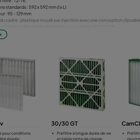
filtre : T2-T6
s standards : 592 x 592 mm (l x L)
r : 95 - 129 mm
du cadre : plastique moulé par injection avec une conception clipsab
 ou cadre carton rigide résistant à l’eau (version 30/30 GT),
Fibre de verre, fibres synthétiques ou coton
s
v
30/30 GT
CamCl
re pour conditions
Préfiltre à longue durée de vie
Préfilt
dité élveée
et faible perte de charge
plus l