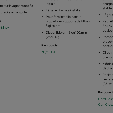
initiale
charge 
nt aux lavages répétés
stable
Léger et facile à installer
t facile à manipuler
Léger e
Peut être installé dans la
s
plupart des supports de filtres
Peut êt
à glissière
à air 
& Inox
coales
Disponible en 48 ou 102 mm
(2" ou 4")
Port d
brevet
Raccourcis
contrôl
30/30 GT
Clips i
une ins
Média à
déchar
Résist
l'écla
(25" w.
Raccourci
CamClos
CamClos