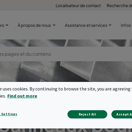
Localisateur de contact
Recherche d
urs
À propos de nous
Assistance et services
Infos
te uses cookies. By continuing to browse the site, you are agreeing 
ies.
Find out more
ltres et préfilt
 Settings
Reject All
Accept A
panneaux pou