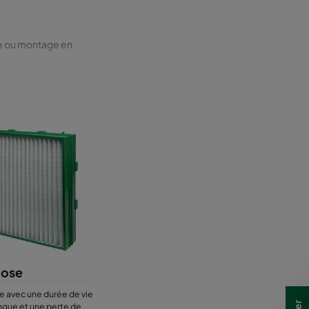
le ou montage en
ose
re avec une durée de vie
ongue et une perte de