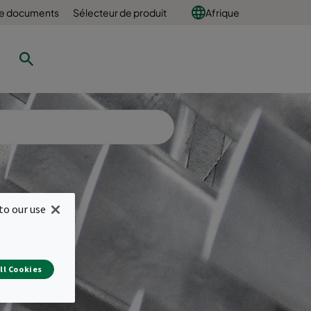
e documents
Sélecteur de produit
Afrique
to our use
res
ll Cookies
r