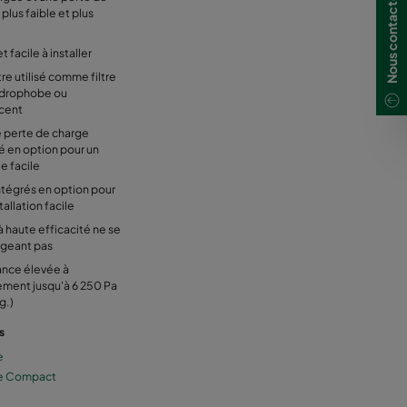
Nous contacter
plus faible et plus
t facile à installer
re utilisé comme filtre
hydrophobe ou
cent
e perte de charge
é en option pour un
e facile
ntégrés en option pour
tallation facile
 haute efficacité ne se
geant pas
ance élevée à
tement jusqu'à 6 250 Pa
g.)
s
e
e Compact