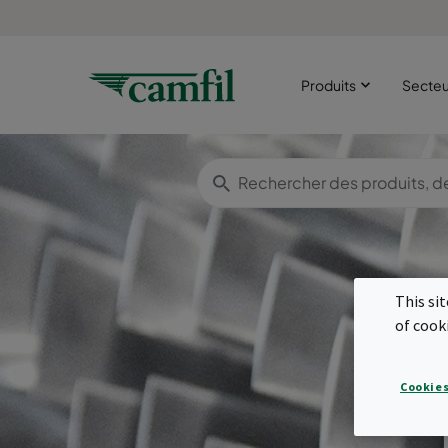
Produits
Secte
This si
of cook
Fi
Cookies