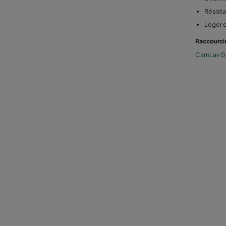
Résista
Léger e
Raccourci
CamLav G 