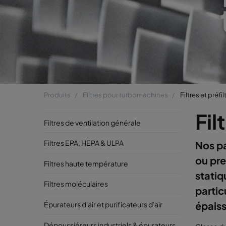
Produits
Filtres pour turbomachines
Filtres et préfi
Fil
Filtres de ventilation générale
Filtres EPA, HEPA & ULPA
Nos pa
ou pre
Filtres haute température
statiq
Filtres moléculaires
partic
épaiss
Épurateurs d'air et purificateurs d'air
Dépoussiéreurs industriels & épurateurs