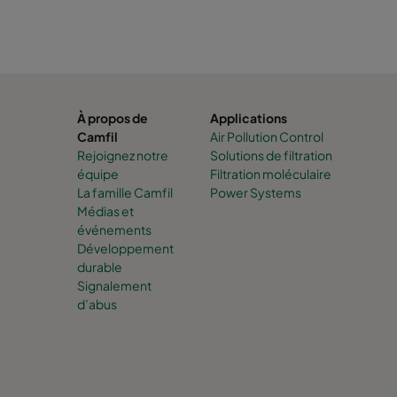
À propos de
Applications
Camfil
Air Pollution Control
Rejoignez notre
Solutions de filtration
équipe
Filtration moléculaire
La famille Camfil
Power Systems
Médias et
événements
Développement
durable
Signalement
d’abus