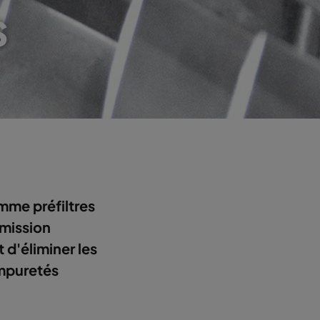
s
mme préfiltres
dmission
t d'éliminer les
impuretés