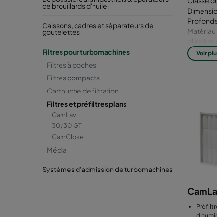
Classe du 
de brouillards d'huile
Dimension
Profondeu
Caissons, cadres et séparateurs de
Matériau 
goutelettes
glissière
Médias : 
Filtres pour turbomachines
Voir plu
Filtres à poches
Filtres compacts
Cartouche de filtration
Filtres et préfiltres plans
CamLav
30/30 GT
CamClose
Média
Systèmes d'admission de turbomachines
CamLa
Préfilt
d’humi