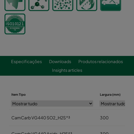
Especificações
Downloads
Produtos relacionados
Insights articles
Item Tipo
Largura (mm)
CamCarb VG440 SO2_H2S^³
300
CamCarb VG440 Acids_H2S^³
300