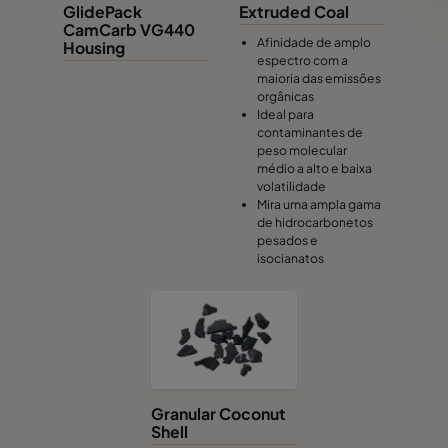
GlidePack
Extruded Coal
CamCarb VG440
Afinidade de amplo
Housing
espectro com a
maioria das emissões
orgânicas
Ideal para
contaminantes de
peso molecular
médio a alto e baixa
volatilidade
Mira uma ampla gama
de hidrocarbonetos
pesados e
isocianatos
Granular Coconut
Shell