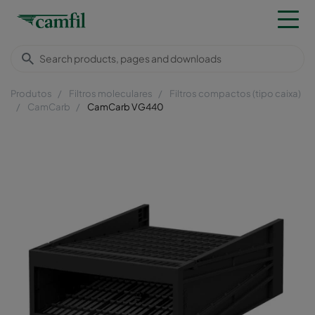
Produtos
Filtros moleculares
Filtros compactos (tipo caixa)
CamCarb
CamCarb VG440