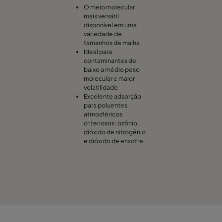
O meio molecular
mais versátil
disponível em uma
variedade de
tamanhos de malha
Ideal para
contaminantes de
baixo a médio peso
molecular e maior
volatilidade
Excelente adsorção
para poluentes
atmosféricos
criteriosos: ozônio,
dióxido de nitrogênio
e dióxido de enxofre.