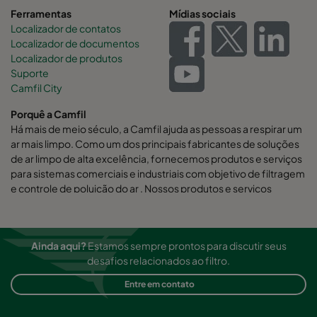
Ferramentas
Mídias sociais
Localizador de contatos
Localizador de documentos
Localizador de produtos
Suporte
Camfil City
Porquê a Camfil
Há mais de meio século, a Camfil ajuda as pessoas a respirar um
ar mais limpo. Como um dos principais fabricantes de soluções
de ar limpo de alta excelência, fornecemos produtos e serviços
para sistemas comerciais e industriais com objetivo de filtragem
e controle de poluição do ar . Nossos produtos e serviços
auxiliam na melhora da produtividade dos funcionários e da
performance dos equipamentos, minimizando o uso de energia
e beneficiando a saúde humana e o meio ambiente.
Ainda aqui?
Estamos sempre prontos para discutir seus
Acreditamos firmemente que nossas soluções são as de melhor
desafios relacionados ao filtro.
custo benefício para nossos clientes.
Entre em contato