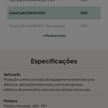
CamCarb VG440 VOC
300
CamCarb VG440 H2S_Mercaptans
300
+ Mostrar mais
CamCarb VG440 Acids
300
CamCarb VG440 VOC_O3_Acid_H2S
300
Especificações
CamCarb VG440 VOC_O3_NO2_SO2
300
Aplicação
CamCarb VG440 Bases
300
Proteção contra corrosão de equipamentos eletrônicos e
elétricos, aplicações mais leves, como aeroportos,
edifícios de patrimônio cultural e escritórios comerciais.
Moldura
Plástico Moldado, ABS , PET