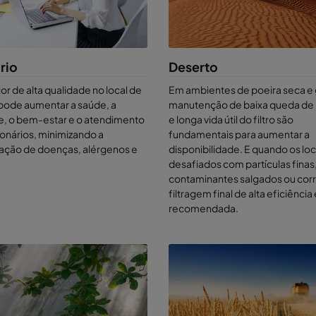
mpenho atual, pergunte-nos sobre nosso software de custo de ciclo 
oluções de amostragem de ar ou peça um teste CamLab.
rio
Deserto
ior de alta qualidade no local de
Em ambientes de poeira seca e 
 pode aumentar a saúde, a
manutenção de baixa queda de
de, o bem-estar e o atendimento
e longa vida útil do filtro são
onários, minimizando a
fundamentais para aumentar a
ação de doenças, alérgenos e
disponibilidade. E quando os loc
desafiados com partículas finas
contaminantes salgados ou corr
filtragem final de alta eficiência
recomendada.