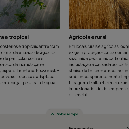
a e tropical
Agrícola e rural
 costeiros e tropicais enfrentam
Em locais rurais e agrícolas, os
dicional de entrada de água. O
exigem proteção contra conta
e de partículas solúveis
sazonais e pequenas partículas.
 risco de incrustação e
incrustação é causada por partí
 especialmente se houver sal. A
abaixo de 1 mícron e, mesmo e
 deve ser robusta e adaptada
ambientes aparentemente limp
r com cargas pesadas de água.
filtragem de alta eficiência é um
impulsionador de desempenho
essencial.
Voltar ao topo
Ferramentas
M