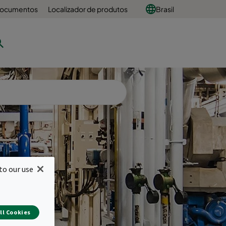
 documentos
Localizador de produtos
Brasil
to our use
 e
ll Cookies