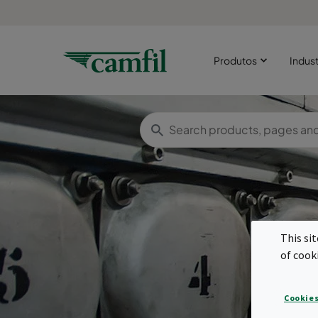
Produtos
Indust
This si
of cook
c
Cookies