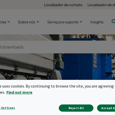
Localizador de contato
Localizador de
rias
Sobre nós
Serviços e suporte
Insights
Geradores,
te uses cookies. By continuing to browse the site, you are agreeing 
ies.
Find out more
ompartimentos
 Settings
Reject All
Accept A