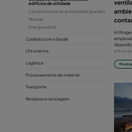
ventil
edifícios de utilidade
ambien
Compressores de ar industriais grandes
conta
Nuclear
Energia eólica
A filtrag
ampla sel
Cuidado com a Saúde
disponibi
preocup
Life science
Os arredo
Logística
Mostra
máquinas.
abertura
Processamento de material
também o
condições
Transporte
Nossos 
Resíduos e reciclagem
portas de
combustí
de suport
acústico,