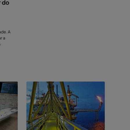
r do
ade. A
r a
m
os pelas
xar as
cê
es das
ação,
ão e
strutura
solamento