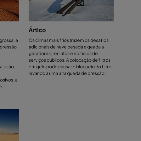
de vida,
Ártico
grossa, a
Os climas mais frios trazem os desafios
 pressão
adicionais de neve pesada e geada a
geradores, recintos e edifícios de
serviços públicos. A colocação de filtros
ais são
em gelo pode causar o bloqueio do filtro,
,
levando a uma alta queda de pressão.
osivos, a
 é