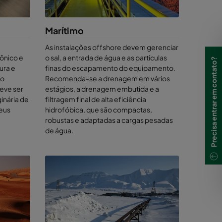
Marítimo
e água a
As instalações offshore devem gerenciar
m garantir
ônico e
o sal, a entrada de água e as partículas
Precisa entrar em contato?
 trailers
ura e
finas do escapamento do equipamento.
s reais
ão
Recomenda-se a drenagem em vários
eve ser
estágios, a drenagem embutida e a
useio de
inária de
filtragem final de alta eficiência
uando a
seus
hidrofóbica, que são compactas,
robustas e adaptadas a cargas pesadas
de água.
 ninguém.
que você
ncia.
mento
lhorar