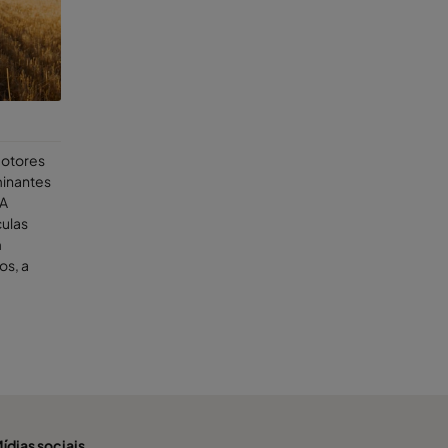
 motores
minantes
 A
culas
m
os, a
ídias sociais