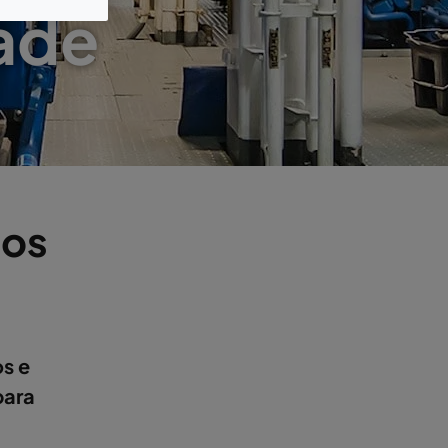
dade
tos
s e
para