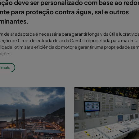
ação deve ser personalizado com base ao redo
te para proteção contra água, sal e outros
minantes.
em de ar adaptada é necessária para garantir longa vida útil e lucrativid
eção de filtros de entrada de ar da Camfil foi projetada para maximiza
lidade, otimizar a eficiência do motor e garantir uma propriedade se
ações.
res também precisam ser protegidos dos altos níveis de ruído gerad
r mais
 Isso é feito de forma mais eficiente fechando a máquina para encai
s de entrada e saída com silenciadores eficazes. Com um módulo, vo
btém uma proteção forte contra fogo, bem como contra as variaçõ
 climáticas.
módulos
são projetados como uma parte integrada do sistema.
Ilumin
 fácil acesso, vigas de elevação e espaço para sistemas de lubrificaç
vel são frequentemente recursos embutidos em nossos projetos. A e
e de carga do invólucro e as superfícies externas, que protegem o i
 são feitas de aço carbono pintado, aço inoxidável ou alumínio.