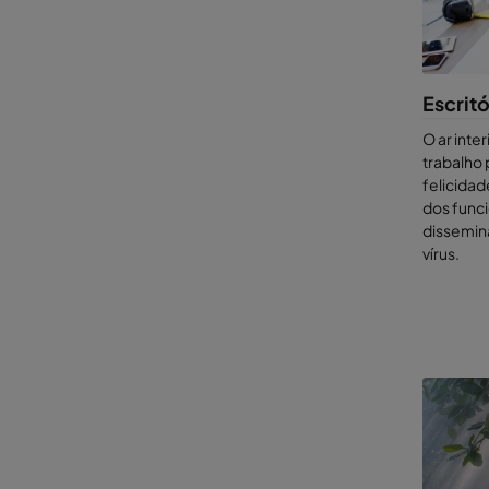
seu dese
nossas s
Escritó
O ar inter
trabalho
felicida
dos funci
dissemin
vírus.