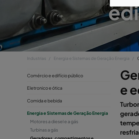
edi
Industrias
Energia e Sistemas de Geração Energia
Ge
Comércio e edifício público
e e
Eletronico e ótica
Comida e bebida
Turbo
gerad
Energia e Sistemas de Geração Energia
Motores a diesel e a gás
tempe
Turbinas a gás
resfri
Geradores, compartimentos e