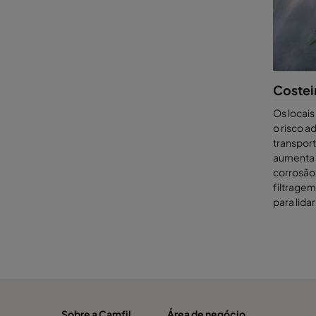
Costeir
Os locais
o risco a
transport
aumenta o
corrosão,
filtragem
para lida
Sobre a Camfil
Área de negócio