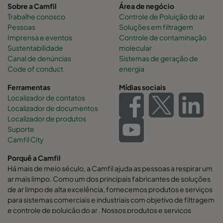
Sobre a Camfil
Área de negócio
Trabalhe conosco
Controle de Poluição do ar
Pessoas
Soluções em filtragem
Imprensa e eventos
Controle de contaminação
Sustentabilidade
molecular
Canal de denúncias
Sistemas de geração de
Code of conduct
energia
Ferramentas
Mídias sociais
Localizador de contatos
Localizador de documentos
Localizador de produtos
Suporte
Camfil City
Porquê a Camfil
Há mais de meio século, a Camfil ajuda as pessoas a respirar um
ar mais limpo. Como um dos principais fabricantes de soluções
de ar limpo de alta excelência, fornecemos produtos e serviços
para sistemas comerciais e industriais com objetivo de filtragem
e controle de poluição do ar . Nossos produtos e serviços
auxiliam na melhora da produtividade dos funcionários e da