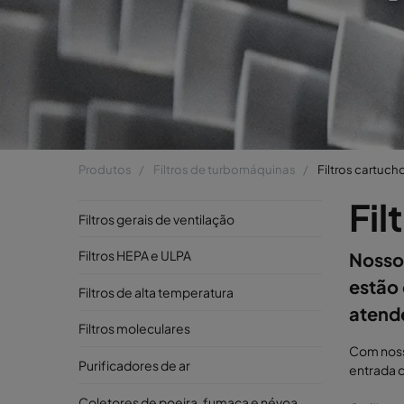
Produtos
Filtros de turbomáquinas
Filtros cartuch
Fil
Filtros gerais de ventilação
Filtros HEPA e ULPA
Nossos
estão 
Filtros de alta temperatura
atende
Filtros moleculares
Com nossa
Purificadores de ar
entrada d
Coletores de poeira, fumaça e névoa