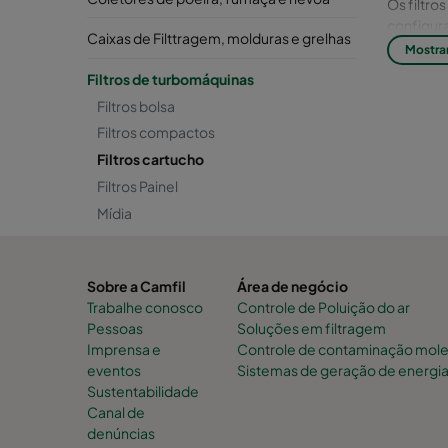
Os filtr
configur
Caixas de Filttragem, molduras e grelhas
Mostra
Mídia: Po
Filtros de turbomáquinas
Filtros bolsa
Filtros compactos
Filtros cartucho
Filtros Painel
Mídia
Sobre a Camfil
Área de negócio
Trabalhe conosco
Controle de Poluição do ar
Pessoas
Soluções em filtragem
Imprensa e
Controle de contaminação mole
eventos
Sistemas de geração de energi
Sustentabilidade
Canal de
denúncias