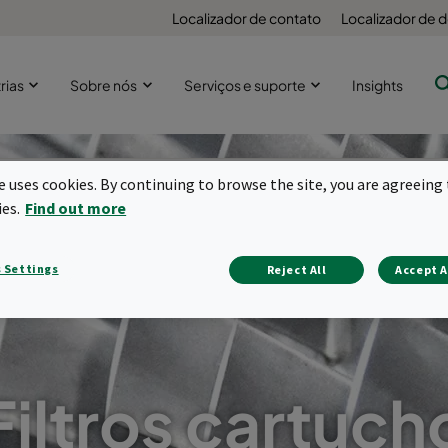
Localizador de contato
Localizador de
rias
Sobre nós
Serviços e suporte
Insights
te uses cookies. By continuing to browse the site, you are agreeing 
ies.
Find out more
 Settings
Reject All
Accept A
Filtros cartuch