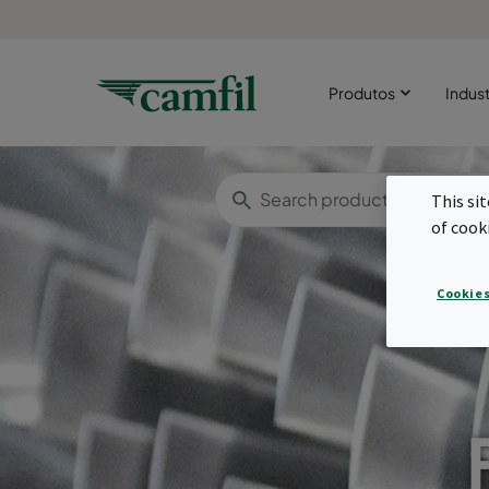
Produtos
Indust
This si
of cook
Cookies