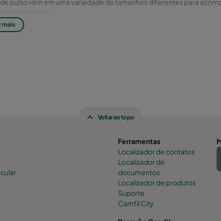
os de pulso vêm em uma variedade de tamanhos diferentes para acom
ação de entrada.
r mais
lytech (M6-F8), Synthetic (F9-E10) ou Cambrane (E12)
Voltar ao topo
Ferramentas
M
Localizador de contatos
Localizador de
cular
documentos
a
Localizador de produtos
Suporte
Camfil City