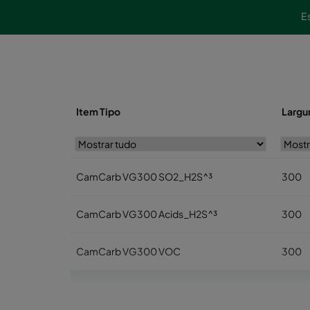
E
Item Tipo
Largu
CamCarb VG300 SO2_H2S^³
300
CamCarb VG300 Acids_H2S^³
300
CamCarb VG300 VOC
300
CamCarb VG300 H2S_Mercaptans
300