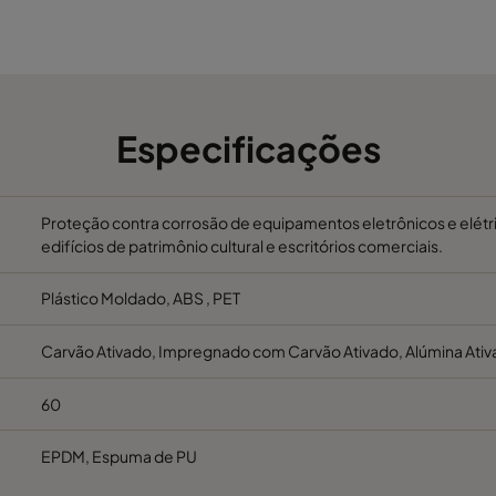
300
300
500
300
300
440
Especificações
300
300
560
300
300
500
Proteção contra corrosão de equipamentos eletrônicos e elétr
edifícios de patrimônio cultural e escritórios comerciais.
Plástico Moldado, ABS , PET
Carvão Ativado, Impregnado com Carvão Ativado, Alúmina Ativ
60
EPDM, Espuma de PU