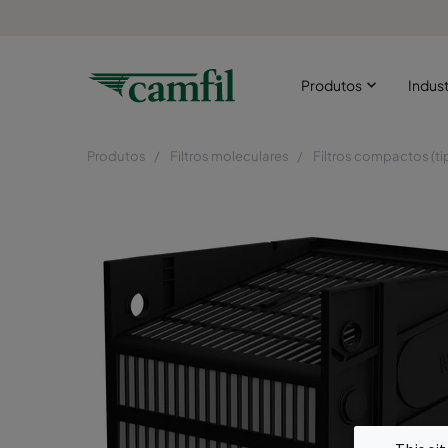
Produtos
Indust
Produtos
Filtros moleculares
Filtros compactos (ti