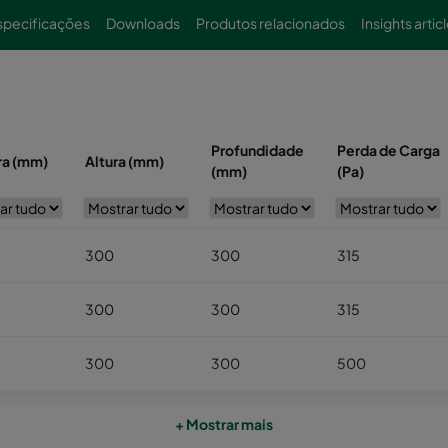
specificações
Downloads
Produtos relacionados
Insights artic
Profundidade
Perda de Carga
ra (mm)
Altura (mm)
(mm)
(Pa)
300
300
315
300
300
315
300
300
500
300
300
500
+ Mostrar mais