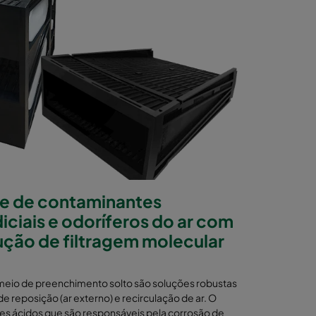
e de contaminantes
iciais e odoríferos do ar com
ção de filtragem molecular
io de preenchimento solto são soluções robustas
e reposição (ar externo) e recirculação de ar. O
ases ácidos que são responsáveis pela corrosão de