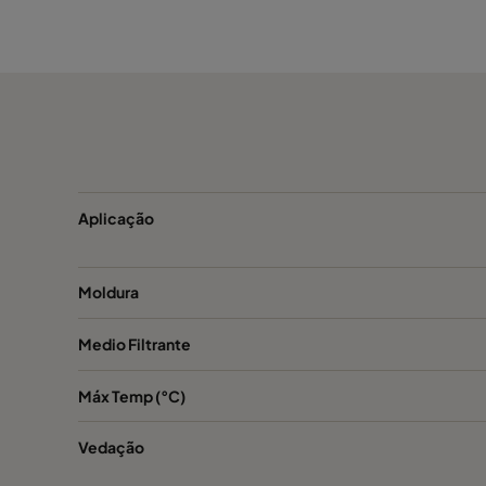
CamCarb VG300 Acids
300
CamCarb VG300 VOC_O3_Acid_H2S
300
CamCarb VG300 VOC_O3_NO2_SO2
300
CamCarb VG300 Bases
300
Aplicação
Moldura
Medio Filtrante
Máx Temp (°C)
Vedação