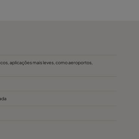
10.0
22.0
40 - 90
10 - 60
11.7
25.8
40 - 70
10 - 40
8.8
19.4
0 - 70
Max. 40
10.0
22.0
40 - 90
10 - 40
icos, aplicações mais leves, como aeroportos,
ada