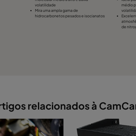
volatilidade
médio p
Mira uma ampla gama de
volatili
hidrocarbonetos pesados e isocianatos
Excelen
atmosfér
de nitro
rtigos relacionados à CamCa