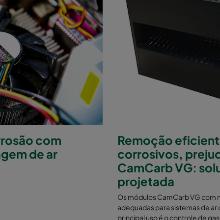
rrosão com
Remoção eficient
agem de ar
corrosivos, prejud
CamCarb VG: solu
projetada
Os módulos CamCarb VG com me
adequadas para sistemas de ar d
principal uso é o controle de g