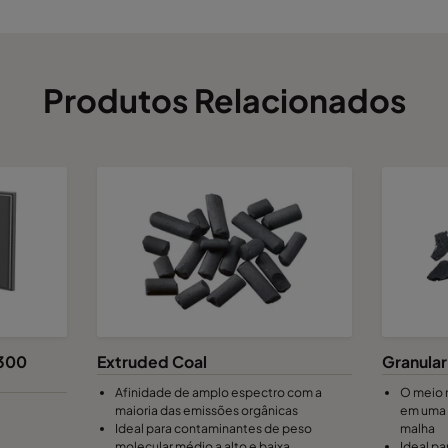
Produtos Relacionados
300
Extruded Coal
Granular
Afinidade de amplo espectro com a
O meio m
maioria das emissões orgânicas
em uma 
Ideal para contaminantes de peso
malha
molecular médio a alto e baixa
Ideal pa