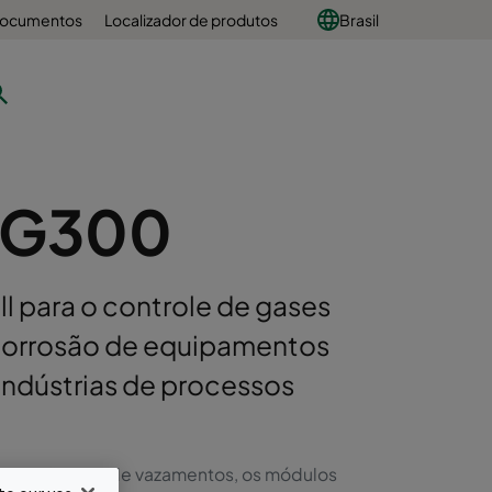
 documentos
Localizador de produtos
Brasil
VG300
ll para o controle de gases
 corrosão de equipamentos
 indústrias de processos
talação livre de vazamentos, os módulos