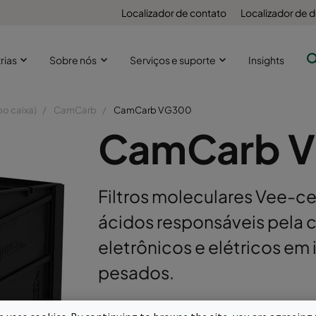
Localizador de contato
Localizador de
rias
Sobre nós
Serviços e suporte
Insights
po caixa)
CamCarb
CamCarb VG300
CamCarb 
Filtros moleculares Vee-ce
ácidos responsáveis pela
eletrônicos e elétricos em
pesados.
Com o mais alto desempenho e uma ins