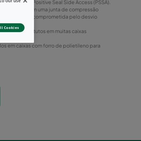
to our use
ixas Camfil Positive Seal Side Access (PSSA).
ão do filtro com uma junta de compressão
mPure não seja comprometida pelo desvio
ll Cookies
 como substitutos em muitas caixas
 em caixas com forro de polietileno para