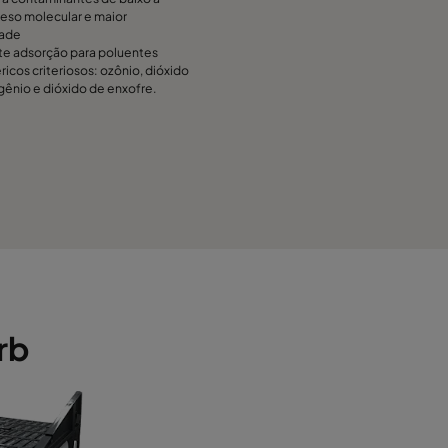
eso molecular e maior
dade
te adsorção para poluentes
icos criteriosos: ozônio, dióxido
gênio e dióxido de enxofre.
rb