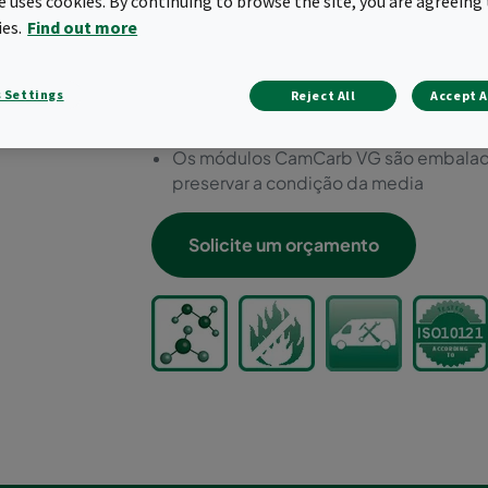
te uses cookies. By continuing to browse the site, you are agreeing 
CamCarb VG devem ser instalados em ca
ies.
Find out more
A abordagem única de fixação e vedaç
garante que a eficiência da media Ca
externo.
 Settings
Reject All
Accept A
Os módulos também podem ser usados
tradicionais de acesso frontal e lateral.
Os módulos CamCarb VG são embalados
preservar a condição da media
Solicite um orçamento