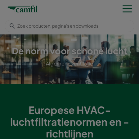
De norm voor schone lucht
Algemene ventilatie
Europese HVAC-
luchtfiltratienormen en -
richtlijnen