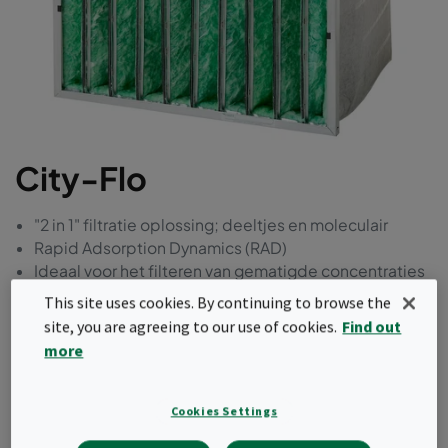
City-Flo
"2 in 1" filtratie oplossing; deeltjes en moleculair
Rapid Adsorption Dynamics (RAD)
Ideaal voor het filteren van gematigde concentraties
van de meeste verontreinigende stoffen (binnen- of
This site uses cookies. By continuing to browse the
buitenlucht)
site, you are agreeing to our use of cookies.
Find out
Robuuste metalen header frame
more
Kan gebruikt worden om bestaande installaties te
upgraden
Cookies Settings
Offerte aanvragen