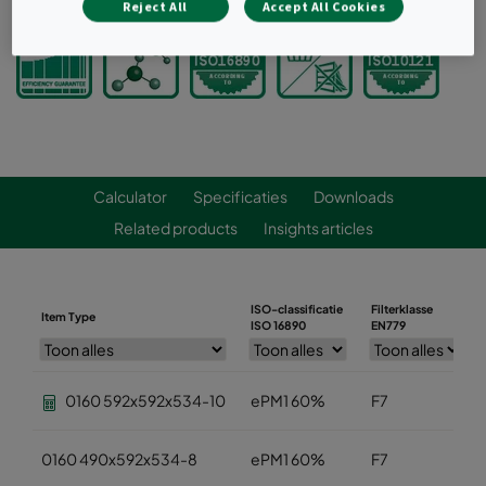
Reject All
Accept All Cookies
Calculator
Specificaties
Downloads
Related products
Insights articles
ISO-classificatie
Filterklasse
Item Type
ISO 16890
EN779
0160 592x592x534-10
ePM1 60%
F7
0160 490x592x534-8
ePM1 60%
F7