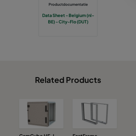
Productdocumentatie
Data Sheet - Belgium (nl-
BE) - City-Flo (DUT)
Related Products
CamCube HF-L
FastFrame