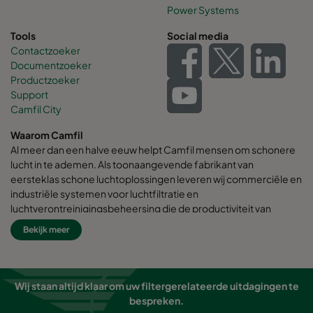
Power Systems
Tools
Social media
Contactzoeker
Documentzoeker
Productzoeker
Support
Camfil City
Waarom Camfil
Al meer dan een halve eeuw helpt Camfil mensen om schonere
lucht in te ademen. Als toonaangevende fabrikant van
eersteklas schone luchtoplossingen leveren wij commerciële en
industriële systemen voor luchtfiltratie en
luchtverontreinigingsbeheersing die de productiviteit van
werknemers en apparatuur verbeteren, het energieverbruik
Bekijk meer
minimaliseren en de menselijke gezondheid en het milieu ten
goede komen.
Wij zijn ervan overtuigd dat de beste oplossingen voor onze
Wij staan altijd klaar om uw filtergerelateerde uitdagingen te
klanten ook de beste oplossingen voor onze planeet zijn.
bespreken.
Daarom houden we bij elke stap - van ontwerp tot levering en