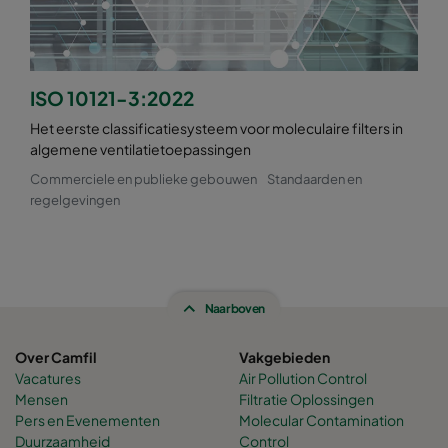
ISO 10121-3:2022
Het eerste classificatiesysteem voor moleculaire filters in
algemene ventilatietoepassingen
Commerciele en publieke gebouwen
Standaarden en
regelgevingen
Naar boven
Over Camfil
Vakgebieden
Vacatures
Air Pollution Control
Mensen
Filtratie Oplossingen
Pers en Evenementen
Molecular Contamination
Duurzaamheid
Control