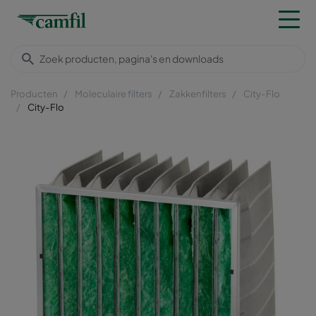
Producten
Moleculaire filters
Zakkenfilters
City-Flo
City-Flo