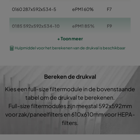
0160 287x592x534-5
ePM1 60%
F7
0185 592x592x534-10
ePM1 85%
F9
+ Toon meer
0185 490x592x534-8
ePM1 85%
F9
Hulpmiddel voor het berekenen van de drukval is beschikbaar
0185 287x592x534-5
ePM1 85%
F9
Bereken de drukval
Kies een full-size filtermodule in de bovenstaande
tabel om de drukval te berekenen.
Full-size filtermodules zijn meestal 592x592mm
voor zak/paneelfilters en 610x610mm voor HEPA-
filters.