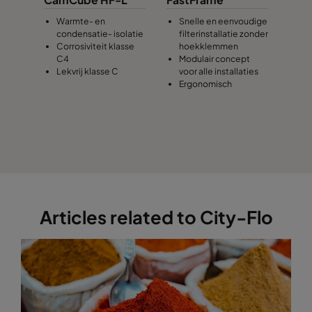
Warmte- en
Snelle en eenvoudige
condensatie- isolatie
filterinstallatie zonder
Corrosiviteit klasse
hoekklemmen
C4
Modulair concept
Lekvrij klasse C
voor alle installaties
Ergonomisch
Articles related to City-Flo