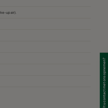
60
ke-up air).
60
60
60
Wilt u contact met ons opnemen?
60
60
60
60