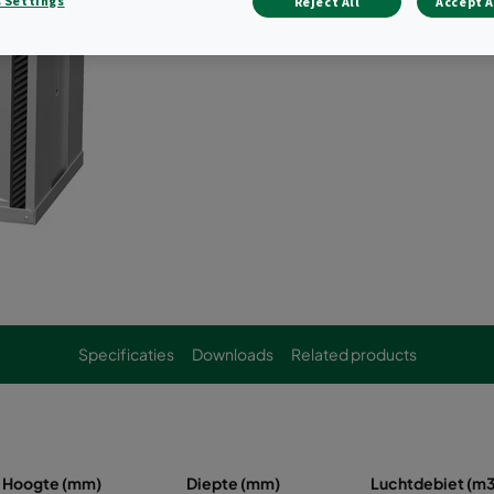
 Settings
Reject All
Accept A
Specificaties
Downloads
Related products
Hoogte (mm)
Diepte (mm)
Luchtdebiet (m3