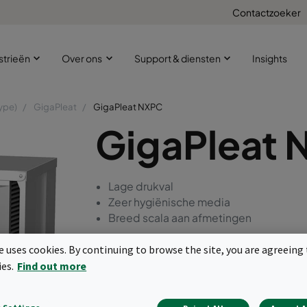
Contactzoeker
strieën
Over ons
Support & diensten
Insights
ype)
GigaPleat
GigaPleat NXPC
GigaPleat
Lage drukval
Zeer hygiënische media
Breed scala aan afmetingen
te uses cookies. By continuing to browse the site, you are agreeing 
Offerte aanvragen
ies.
Find out more