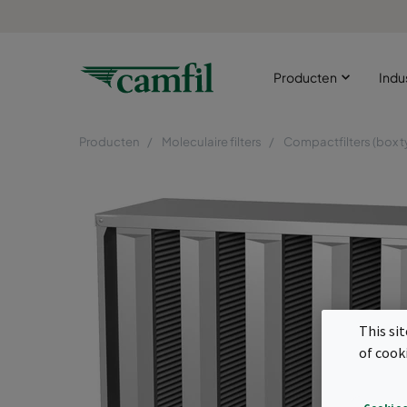
Producten
Indu
Producten
Moleculaire filters
Compactfilters (box t
This si
of cook