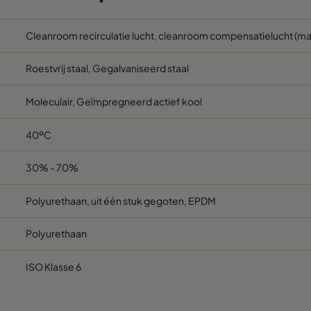
595
292
2600
Cleanroom recirculatie lucht, cleanroom compensatielucht (ma
Roestvrij staal, Gegalvaniseerd staal
595
292
1100
Moleculair, Geïmpregneerd actief kool
592
292
2600
40ºC
610
292
2600
30% - 70%
592
292
1100
Polyurethaan, uit één stuk gegoten, EPDM
610
292
1100
Polyurethaan
595
292
2600
ISO Klasse 6
595
292
1100