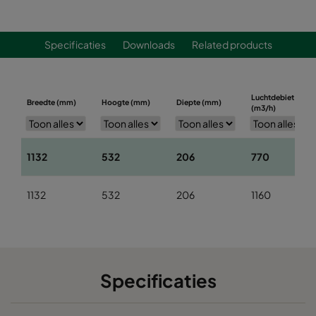
Specificaties
Downloads
Related products
Luchtdebiet
Breedte (mm)
Hoogte (mm)
Diepte (mm)
(m3/h)
1132
532
206
770
1132
532
206
1160
Specificaties