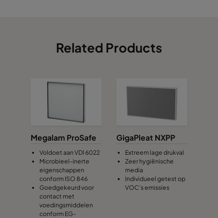
Related Products
Megalam ProSafe
GigaPleat NXPP
Voldoet aan VDI 6022
Extreem lage drukval
Microbieel-inerte
Zeer hygiënische
eigenschappen
media
conform ISO 846
Individueel getest op
Goedgekeurd voor
VOC's emissies
contact met
voedingsmiddelen
conform EG-