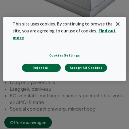
This site uses cookies. By continuing to browse the
site, you are agreeing to our use of cookies.
Find out
more
CamFFU CS-EC Compact
Cookies Settings
Solution
Reject All
Accept All Cookies
Eenvoudige directe toerenregeling
Laag energieverbruik
Laag geluidsniveau
EC-ventilator met hoge reservecapaciteit t.b.v. voor-
en AMC-filtratie
Special compact ontwerp, minder hoog
Offerte aanvragen