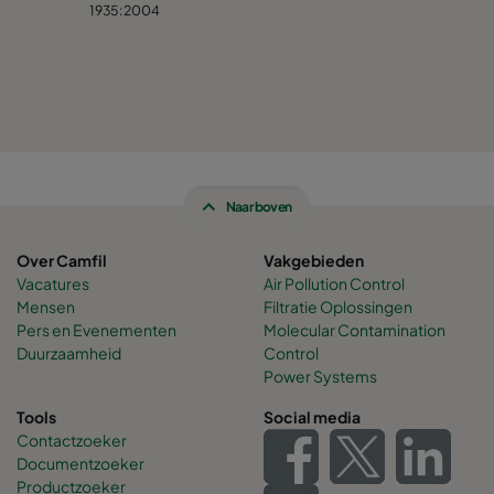
1935:2004
Naar boven
Over Camfil
Vakgebieden
Vacatures
Air Pollution Control
Mensen
Filtratie Oplossingen
Pers en Evenementen
Molecular Contamination
Duurzaamheid
Control
Power Systems
Tools
Social media
Contactzoeker
Documentzoeker
Productzoeker