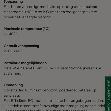
Toepassing
Flexibel en voordelige modulaire oplossing voor turbulente
cleanrooms uit ISO 8 tot ISO 1 met een zeer geringe ruimte
boven het verlaagde plafond.
Maximale temperatuur (°C)
0 - 40ºC
Gebruik van spanning
200...240V
Installatie mogelijkheden
Installatie in Camfil CamGRID-FFU plafond of gelijkwaardige
systemen.
Wilt u contact met ons opnemen?
Opmerking
Constructie: Aluminium behuizing, poedergecoat staal op
aanvraag.
Fan: Efficiënte EC-motor met naar achteren gebogen bladen.
Luchtdebiet controle: Eenvoudige toerenregeling door middel
van een geïntegreerde 0-10 V draai-potentiometer.