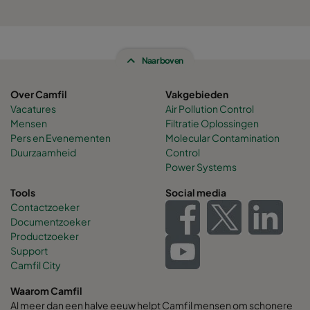
Naar boven
Over Camfil
Vakgebieden
Vacatures
Air Pollution Control
Mensen
Filtratie Oplossingen
Pers en Evenementen
Molecular Contamination
Duurzaamheid
Control
Power Systems
Tools
Social media
Contactzoeker
Documentzoeker
Productzoeker
Support
Camfil City
Waarom Camfil
Al meer dan een halve eeuw helpt Camfil mensen om schonere