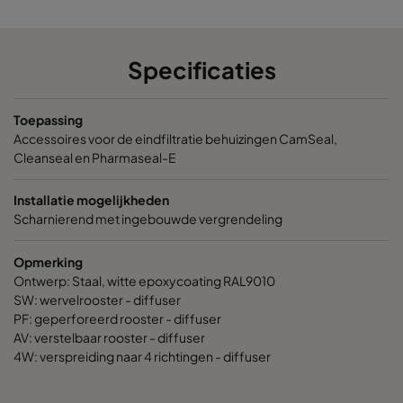
498
498
16
Specificaties
549
549
16
Toepassing
651
651
16
Accessoires voor de eindfiltratie behuizingen CamSeal,
Cleanseal en Pharmaseal-E
1149
549
16
Installatie mogelijkheden
1261
651
16
Scharnierend met ingebouwde vergrendeling
Opmerking
347
347
47
Ontwerp: Staal, witte epoxycoating RAL9010
SW: wervelrooster - diffuser
499
499
47
PF: geperforeerd rooster - diffuser
AV: verstelbaar rooster - diffuser
4W: verspreiding naar 4 richtingen - diffuser
549
549
47