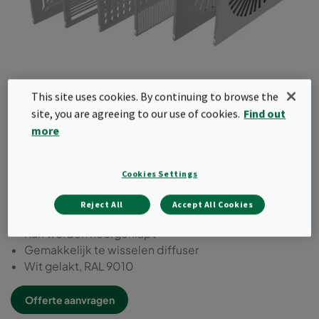
This site uses cookies. By continuing to browse the
site, you are agreeing to our use of cookies.
Find out
more
Diffusors voor CamSeal,
CleanSeal enPharmaseal E
Cookies Settings
Geschikt voor CamSeal, Cleanseal en Pharmaseal-E
Reject All
Accept All Cookies
Scharnierend
Kan worden neergeklapt
Gemakkelijk te wisselen diffuser
Wit gelakt, RAL 9010
Offerte aanvragen