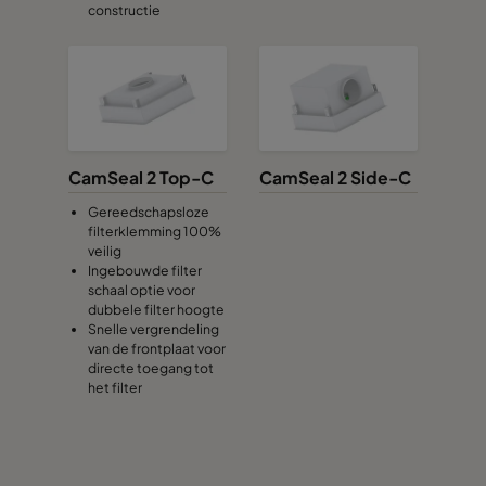
constructie
CamSeal 2 Top-C
CamSeal 2 Side-C
Gereedschapsloze
filterklemming 100%
veilig
Ingebouwde filter
schaal optie voor
dubbele filter hoogte
Snelle vergrendeling
van de frontplaat voor
directe toegang tot
het filter