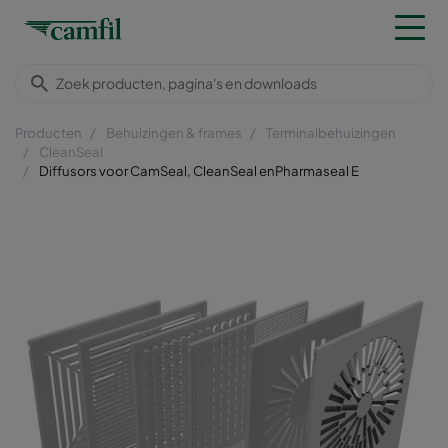
Producten
Behuizingen & frames
Terminalbehuizingen
CleanSeal
Diffusors voor CamSeal, CleanSeal enPharmaseal E