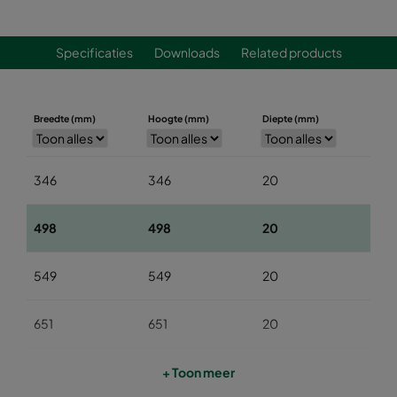
Specificaties
Downloads
Related products
Breedte (mm)
Hoogte (mm)
Diepte (mm)
346
346
20
498
498
20
549
549
20
651
651
20
346
346
16
+ Toon meer