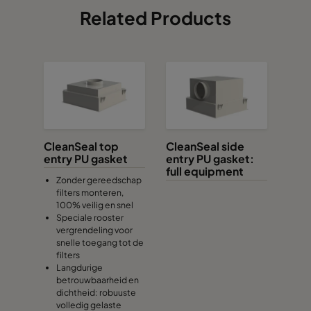
Related Products
CleanSeal top
CleanSeal side
entry PU gasket
entry PU gasket:
full equipment
Zonder gereedschap
filters monteren,
100% veilig en snel
Speciale rooster
vergrendeling voor
snelle toegang tot de
filters
Langdurige
betrouwbaarheid en
dichtheid: robuuste
volledig gelaste