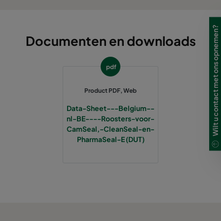
651
651
47
Wilt u contact met ons opnemen?
549
1149
47
Documenten en downloads
1261
651
47
pdf
347
347
35
Product PDF, Web
Data-Sheet---Belgium--
499
499
35
nl-BE----Roosters-voor-
CamSeal,-CleanSeal-en-
549
549
35
PharmaSeal-E (DUT)
651
651
35
549
1149
35
1261
651
35