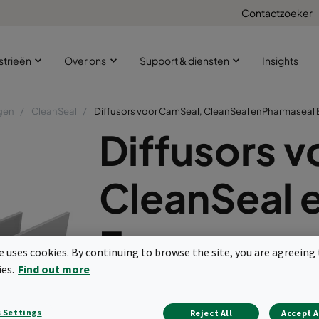
Contactzoeker
strieën
Over ons
Support & diensten
Insights
gen
CleanSeal
Diffusors voor CamSeal, CleanSeal enPharmaseal 
Diffusors 
CleanSeal 
E
te uses cookies. By continuing to browse the site, you are agreeing 
ies.
Find out more
Geschikt voor CamSeal, Cleanseal en
Scharnierend
 Settings
Reject All
Accept A