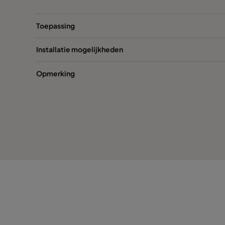
1149
Toepassing
Installatie mogelijkheden
1261
Opmerking
347
499
549
651
549
1261