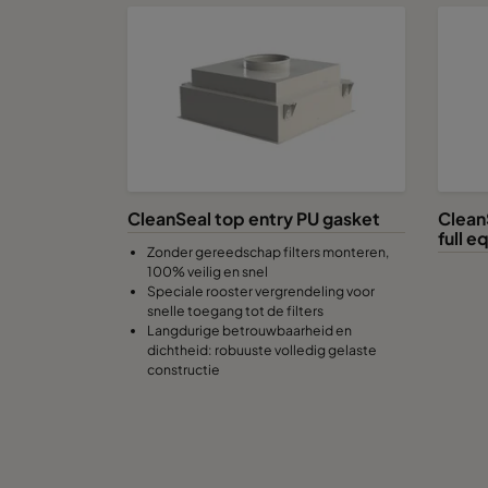
CleanSeal top entry PU gasket
Clean
full 
Zonder gereedschap filters monteren,
100% veilig en snel
Speciale rooster vergrendeling voor
snelle toegang tot de filters
Langdurige betrouwbaarheid en
dichtheid: robuuste volledig gelaste
constructie