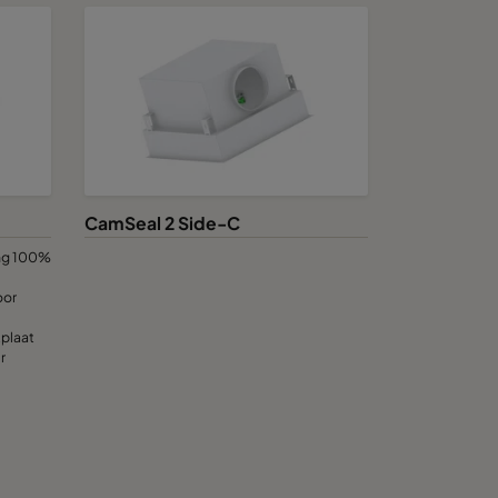
CamSeal 2 Side-C
ng 100%
oor
tplaat
r