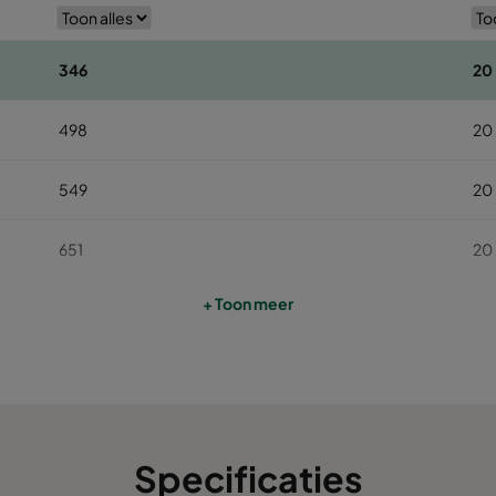
346
20
498
20
549
20
651
20
+ Toon meer
346
16
498
16
549
16
Specificaties
651
16