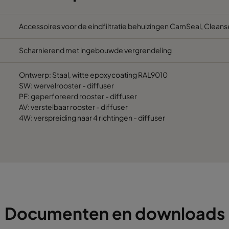
549
16
Accessoires voor de eindfiltratie behuizingen CamSeal, Clean
Scharnierend met ingebouwde vergrendeling
651
16
Ontwerp: Staal, witte epoxycoating RAL9010
347
47
SW: wervelrooster - diffuser
PF: geperforeerd rooster - diffuser
AV: verstelbaar rooster - diffuser
499
47
4W: verspreiding naar 4 richtingen - diffuser
549
47
651
47
1149
47
Documenten en downloads
651
47