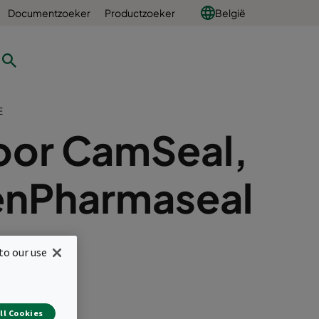
Documentzoeker
Productzoeker
België
E
voor CamSeal,
enPharmaseal
to our use
 Pharmaseal-E
ll Cookies