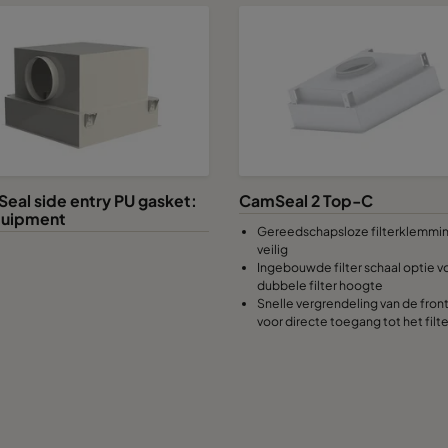
Seal side entry PU gasket:
CamSeal 2 Top-C
equipment
Gereedschapsloze filterklemmi
veilig
Ingebouwde filter schaal optie v
dubbele filter hoogte
Snelle vergrendeling van de fron
voor directe toegang tot het filte