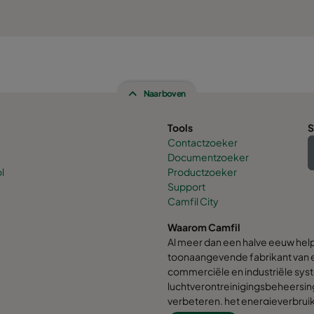
Naar boven
Tools
S
Contactzoeker
Documentzoeker
l
Productzoeker
Support
Camfil City
Waarom Camfil
Al meer dan een halve eeuw hel
toonaangevende fabrikant van e
commerciële en industriële syst
luchtverontreinigingsbeheersin
verbeteren, het energieverbrui