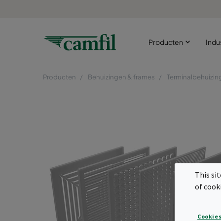
Producten
Indu
Producten
Behuizingen & frames
Terminalbehuizin
This si
of cook
Cookies