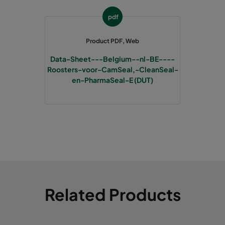
347
35
pdf
Product PDF, Web
499
35
Data-Sheet---Belgium--nl-BE----
Roosters-voor-CamSeal,-CleanSeal-
549
35
en-PharmaSeal-E (DUT)
651
35
1149
35
651
35
Related Products