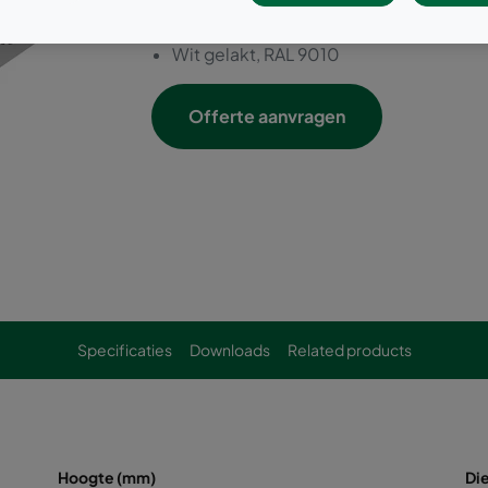
Kan worden neergeklapt
Gemakkelijk te wisselen diffuser
Wit gelakt, RAL 9010
Offerte aanvragen
Specificaties
Downloads
Related products
Hoogte (mm)
Di