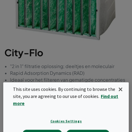
City-Flo
"2 in 1" filtratie oplossing; deeltjes en moleculair
Rapid Adsorption Dynamics (RAD)
Ideaal voor het filteren van gematigde concentraties
van de meeste verontreinigende stoffen (binnen- of
This site uses cookies. By continuing to browse the
buitenlucht)
site, you are agreeing to our use of cookies.
Find out
Robuuste metalen header frame
more
Kan gebruikt worden om bestaande installaties te
upgraden
Cookies Settings
Offerte aanvragen