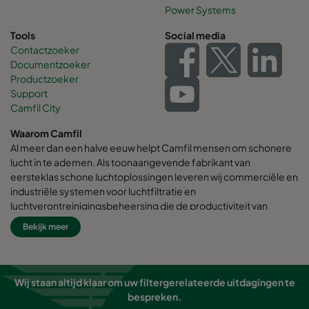
Power Systems
Tools
Social media
Contactzoeker
Documentzoeker
Productzoeker
Support
Camfil City
Waarom Camfil
Al meer dan een halve eeuw helpt Camfil mensen om schonere
lucht in te ademen. Als toonaangevende fabrikant van
eersteklas schone luchtoplossingen leveren wij commerciële en
industriële systemen voor luchtfiltratie en
luchtverontreinigingsbeheersing die de productiviteit van
werknemers en apparatuur verbeteren, het energieverbruik
Bekijk meer
minimaliseren en de menselijke gezondheid en het milieu ten
goede komen.
Wij zijn ervan overtuigd dat de beste oplossingen voor onze
Wij staan altijd klaar om uw filtergerelateerde uitdagingen te
klanten ook de beste oplossingen voor onze planeet zijn.
bespreken.
Daarom houden we bij elke stap - van ontwerp tot levering en