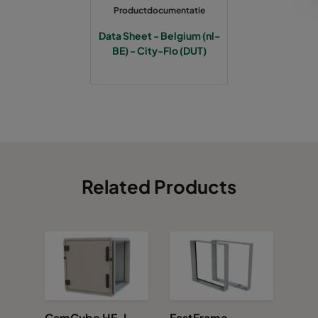
Productdocumentatie
Data Sheet - Belgium (nl-
BE) - City-Flo (DUT)
Related Products
CamCube HF-L
FastFrame