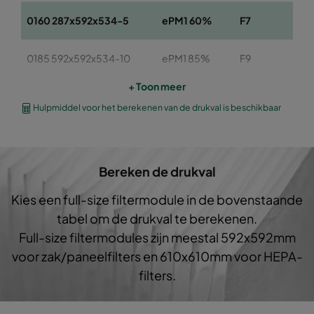
0160 287x592x534-5
ePM1 60%
F7
0185 592x592x534-10
ePM1 85%
F9
+ Toon meer
0185 490x592x534-8
ePM1 85%
F9
Hulpmiddel voor het berekenen van de drukval is beschikbaar
0185 287x592x534-5
ePM1 85%
F9
Bereken de drukval
Kies een full-size filtermodule in de bovenstaande
tabel om de drukval te berekenen.
Full-size filtermodules zijn meestal 592x592mm
voor zak/paneelfilters en 610x610mm voor HEPA-
filters.