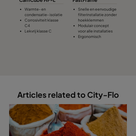
Warmte- en
Snelle en eenvoudige
condensatie- isolatie
filterinstallatie zonder
Corrosiviteit klasse
hoekklemmen
C4
Modulair concept
Lekvrij klasse C
voor alle installaties
Ergonomisch
Articles related to City-Flo