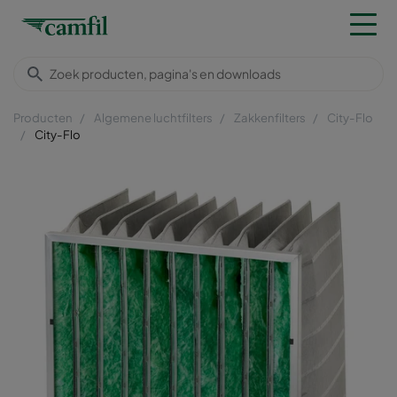
Producten
Algemene luchtfilters
Zakkenfilters
City-Flo
City-Flo