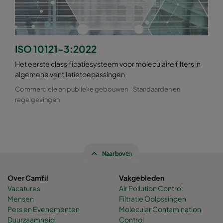
ISO 10121-3:2022
Het eerste classificatiesysteem voor moleculaire filters in
algemene ventilatietoepassingen
Commerciele en publieke gebouwen
Standaarden en
regelgevingen
Naar boven
Over Camfil
Vakgebieden
Vacatures
Air Pollution Control
Mensen
Filtratie Oplossingen
Pers en Evenementen
Molecular Contamination
Duurzaamheid
Control