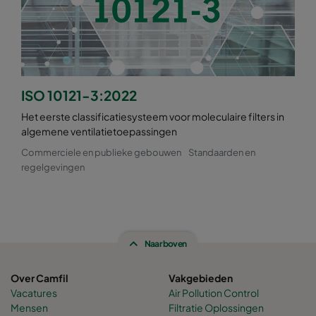
ISO 10121-3:2022
Het eerste classificatiesysteem voor moleculaire filters in
algemene ventilatietoepassingen
Commerciele en publieke gebouwen
Standaarden en
regelgevingen
Naar boven
Over Camfil
Vakgebieden
Vacatures
Air Pollution Control
Mensen
Filtratie Oplossingen