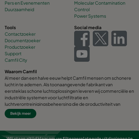
Pers en Evenementen
Molecular Contamination
Duurzaamheid
Control
Power Systems
Tools
Social media
Contactzoeker
Documentzoeker
Productzoeker
Support
Camfil City
Waarom Camfil
Al meer dan een halve eeuw helpt Camfil mensen om schonere
lucht in te ademen. Als toonaangevende fabrikant van
eersteklas schone luchtoplossingen leveren wij commerciële en
industriële systemen voor luchtfiltratie en
luchtverontreinigingsbeheersing die de productiviteit van
werknemers en apparatuur verbeteren, het energieverbruik
Bekijk meer
minimaliseren en de menselijke gezondheid en het milieu ten
goede komen.
Wij zijn ervan overtuigd dat de beste oplossingen voor onze
Wij staan altijd klaar om uw filtergerelateerde uitdagingen te