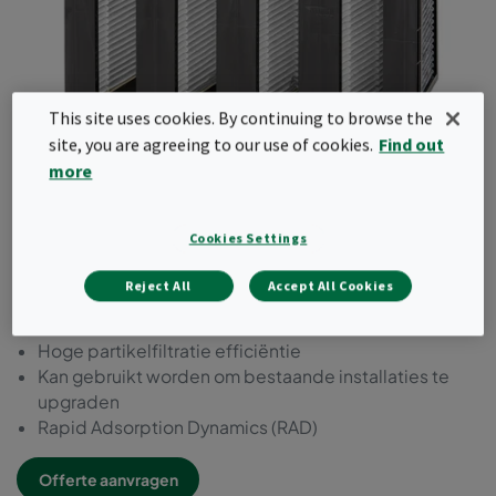
This site uses cookies. By continuing to browse the
site, you are agreeing to our use of cookies.
Find out
more
CityCarb CH
Cookies Settings
Compacte "2 in 1" filtratie oplossing; deeltjes- en
moleculaire filtratie
Reject All
Accept All Cookies
Ideaal voor het filteren van organische zuren
100% verbrandbaar
Hoge partikelfiltratie efficiëntie
Kan gebruikt worden om bestaande installaties te
upgraden
Rapid Adsorption Dynamics (RAD)
Offerte aanvragen