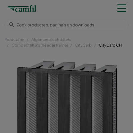
Producten
Algemene luchtfilters
Compactfilters (header frame)
CityCarb
CityCarb CH