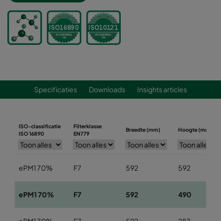
Specificaties
Downloads
Insights articles
ISO-classificatie
Filterklasse
Breedte (mm)
Hoogte (mm)
ISO 16890
EN779
ePM1 70%
F7
592
592
ePM1 70%
F7
592
490
ePM1 70%
F7
592
287