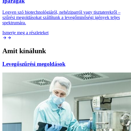
Iparágak
Legyen szó biotechnológiáról, nehéziparról vagy tisztaterekről –
szűrési megoldásokat szállítunk a levegőminőségi igények teljes
spektrumára.
Ismerje meg a részleteket
Amit kínálunk
Levegőszűrési megoldások