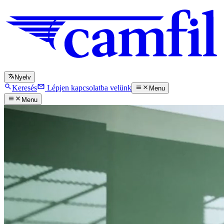
Nyelv
Keresés
Lépjen kapcsolatba velünk
Menu
Menu