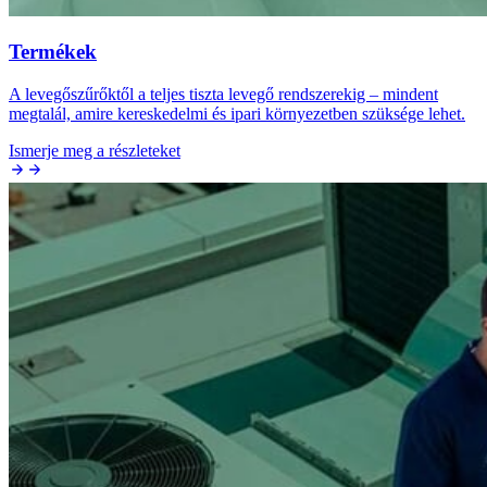
Termékek
A levegőszűrőktől a teljes tiszta levegő rendszerekig – mindent
megtalál, amire kereskedelmi és ipari környezetben szüksége lehet.
Ismerje meg a részleteket