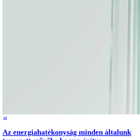
Az energiahatékonyság minden általunk