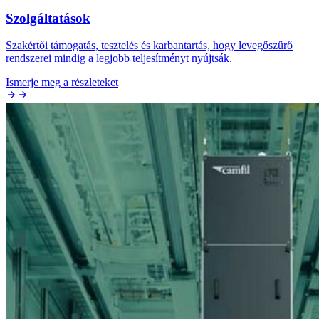
Szolgáltatások
Szakértői támogatás, tesztelés és karbantartás, hogy levegőszűrő
rendszerei mindig a legjobb teljesítményt nyújtsák.
Ismerje meg a részleteket