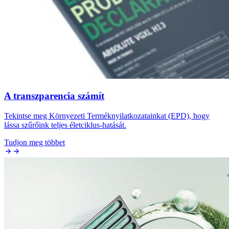
A transzparencia számít
Tekintse meg Környezeti Terméknyilatkozatainkat (EPD), hogy
lássa szűrőink teljes életciklus-hatását.
Tudjon meg többet