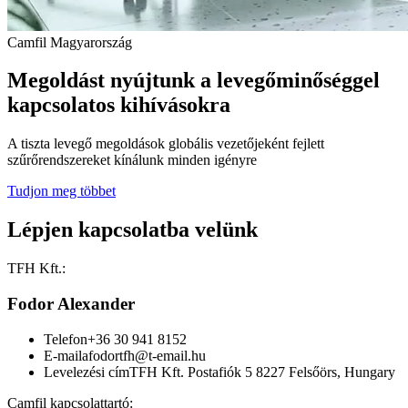
Camfil Magyarország
Megoldást nyújtunk a levegőminőséggel
kapcsolatos kihívásokra
A tiszta levegő megoldások globális vezetőjeként fejlett
szűrőrendszereket kínálunk minden igényre
Tudjon meg többet
Lépjen kapcsolatba velünk
TFH Kft.:
Fodor Alexander
Telefon
+36 30 941 8152
E-mail
afodortfh@t-email.hu
Levelezési cím
TFH Kft. Postafiók 5 8227 Felsőörs, Hungary
Camfil kapcsolattartó: