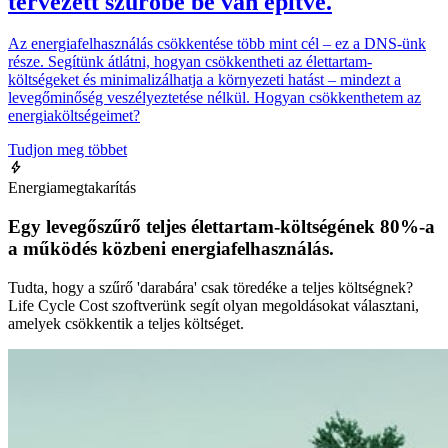
tervezett szűrőbe be van építve.
Az energiafelhasználás csökkentése több mint cél – ez a DNS-ünk
része. Segítünk átlátni, hogyan csökkentheti az élettartam-
költségeket és minimalizálhatja a környezeti hatást – mindezt a
levegőminőség veszélyeztetése nélkül. Hogyan csökkenthetem az
energiaköltségeimet?
Tudjon meg többet
Energiamegtakarítás
Egy levegőszűrő teljes élettartam-költségének 80%-a
a működés közbeni energiafelhasználás.
Tudta, hogy a szűrő 'darabára' csak töredéke a teljes költségnek?
Life Cycle Cost szoftverünk segít olyan megoldásokat választani,
amelyek csökkentik a teljes költséget.