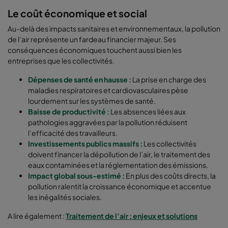
Le coût économique et social
Au-delà des impacts sanitaires et environnementaux, la pollution
de l’air représente un fardeau financier majeur. Ses
conséquences économiques touchent aussi bien les
entreprises que les collectivités.
Dépenses de santé en hausse :
La prise en charge des
maladies respiratoires et cardiovasculaires pèse
lourdement sur les systèmes de santé.
Baisse de productivité :
Les absences liées aux
pathologies aggravées par la pollution réduisent
l’efficacité des travailleurs.
Investissements publics massifs :
Les collectivités
doivent financer la dépollution de l’air, le traitement des
eaux contaminées et la réglementation des émissions.
Impact global sous-estimé :
En plus des coûts directs, la
pollution ralentit la croissance économique et accentue
les inégalités sociales.
A lire également :
Traitement de l’air : enjeux et solutions