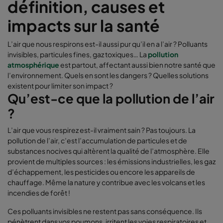
définition, causes et
impacts sur la santé
L’air que nous respirons est-il aussi pur qu’il en a l’air ? Polluants
invisibles, particules fines, gaz toxiques… La
pollution
atmosphérique
est partout, affectant aussi bien notre santé que
l’environnement. Quels en sont les dangers ? Quelles solutions
existent pour limiter son impact ?
Qu’est-ce que la pollution de l’air
?
L’air que vous respirez est-il vraiment sain ? Pas toujours. La
pollution de l’air, c’est l’accumulation de particules et de
substances nocives qui altèrent la qualité de l’atmosphère. Elle
provient de multiples sources : les émissions industrielles, les gaz
d’échappement, les pesticides ou encore les appareils de
chauffage. Même la nature y contribue avec les volcans et les
incendies de forêt !
Ces polluants invisibles ne restent pas sans conséquence. Ils
pénètrent dans vos poumons, irritent les voies respiratoires et