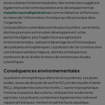
zones urbaines fortement polluées. Des recherches suggèrent
également un lien entre la pollution et le développement de
maladies neurodégénératives
comme Alzheimer et Parkinson,
en raison de l’inflammation chronique qu’elle provoque dans
l’organisme.
Les populations vulnérables sont les plus touchées. Les enfants,
dont les poumons sont en plein développement, et les
personnes âgées, plus fragiles face aux agressions
environnementales, subissent davantage les effets toxiques
des polluants atmosphériques. La pollution de l’air constitue ainsi
une menace sanitaire majeure, dont les conséquences
continuent de se révéler à travers de nombreuses études
scientifiques.
Conséquences environnementales
La pollution atmosphérique altère les écosystèmes. Les pluies
acides, issues du dioxyde de soufre (SO
) et des oxydes d’azote
2
(NO
), dégradent les sols et les forêts. L’ozone troposphérique
x
freine la croissance des cultures, réduisant les rendements
agricoles. Les polluants contaminent également les rivières et
nappes phréatiques, mettant en péril la faune aquatique.