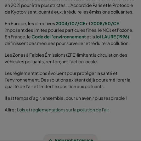
en 2021 pour être plus strictes. L’Accord de Paris et le Protocole
de Kyoto visent, quant à eux, à réduire les émissions polluantes.
En Europe, les directives
2004/107/CE
et
2008/50/CE
imposent des limites pour les particules fines, le NO₂ et l’ozone.
En France, le
Code de l’environnement
et la
loi LAURE (1996)
définissent des mesures pour surveiller et réduire la pollution.
Les Zones à Faibles Émissions (ZFE) limitent la circulation des
véhicules polluants, renforçant l’action locale.
Les réglementations évoluent pour protéger la santé et
l’environnement. Des solutions existent déjà pour améliorer la
qualité de l’air et limiter l’exposition aux polluants.
Il est temps d’agir, ensemble, pour un avenir plus respirable !
A lire :
Lois et réglementations sur la pollution de l'air
Retour en haut de page