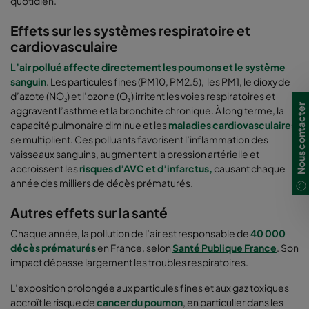
quotidien.
Effets sur les systèmes respiratoire et
cardiovasculaire
L’air pollué affecte directement les poumons et le système
sanguin
. Les particules fines (PM10, PM2.5), les PM1, le dioxyde
d’azote (NO
) et l’ozone (O
) irritent les voies respiratoires et
₂
₃
Nous contacter
aggravent l’asthme et la bronchite chronique. À long terme, la
capacité pulmonaire diminue et les
maladies cardiovasculaires
se multiplient. Ces polluants favorisent l’inflammation des
vaisseaux sanguins, augmentent la pression artérielle et
accroissent les
risques d’AVC et d’infarctus,
causant chaque
année des milliers de décès prématurés.
Autres effets sur la santé
Chaque année, la pollution de l’air est responsable de
40 000
décès prématurés
en France, selon
Santé Publique France
. Son
impact dépasse largement les troubles respiratoires.
L’exposition prolongée aux particules fines et aux gaz toxiques
accroît le risque de
cancer du poumon
, en particulier dans les