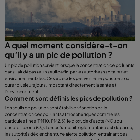
A quel moment considère-t-on
qu’il y a un pic de pollution ?
Un pic de pollution survient lorsque la concentration de polluants
dans l’air dépasse un seuil défini par les autorités sanitaires et
environnementales. Ces épisodes peuvent être ponctuels ou
durer plusieurs jours, impactant directement la santé et
l’environnement.
Comment sont définis les pics de pollution ?
Les seuils de pollution sont établis en fonction de la
concentration des polluants atmosphériques comme les
particules fines (PM10, PM2.5), le dioxyde d’azote (NO
) ou
₂
encore l’ozone (O
). Lorsqu’un seuil réglementaire est dépassé,
₃
les autorités déclenchent une alerte pollution, entraînant des