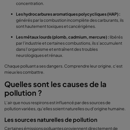
concentration.
Les hydrocarbures aromatiques polycycliques (HAP) :
générés par la combustion incomplète des carburants, ils
sont hautement toxiques et cancérigènes.
Les métaux lourds (plomb, cadmium, mercure) :
libérés
par l’industrie et certaines combustions, ils s’accumulent
dans l’organisme et entraînent des troubles
neurologiques et rénaux.
Chaque polluant a ses dangers. Comprendre leur origine, c’est
mieux les combattre.
Quelles sont les causes de la
pollution ?
L’air que nous respirons est influencé par des sources de
pollution variées, qu’elles soient naturelles ou d’origine humaine.
Les sources naturelles de pollution
Certaines émissions polluantes proviennent directement de