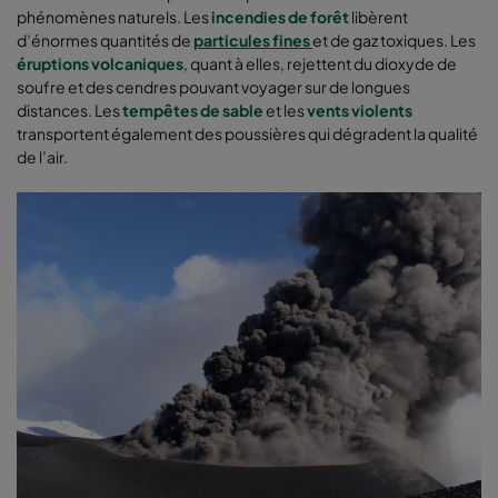
phénomènes naturels. Les
incendies de forêt
libèrent
d’énormes quantités de
particules fines
et de gaz toxiques. Les
éruptions volcaniques
, quant à elles, rejettent du dioxyde de
soufre et des cendres pouvant voyager sur de longues
distances. Les
tempêtes de sable
et les
vents violents
transportent également des poussières qui dégradent la qualité
de l’air.