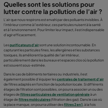
Quelles sont les solutions pour
lutter contre la pollution de l’air ?
L’air que nous respirons est envahi par des polluants invisibles. À
l’intérieur comme à l’extérieur, ces particules nuisent à la santé
et à l’environnement. Pour limiter leur impact, il est indispensable
d’agir efficacement.
Les
purificateurs d’air
sont une solution incontournable. En
capturant les particules fines, les allergènes et les substances
toxiques, ils améliorent la qualité de l’air intérieur,
particulièrement dans les bureaux et espaces clos où la pollution
est souvent sous-estimée.
Dans le cas de bâtiments tertiaires ou industriels, il est
également possible d’équiper les
centrales de traitement d’air
de filtres adaptés en fonction de la pollution locale. Si différents
étages de filtration sont possibles, on pourra associer un ou des
étages de
filtres particulaires de ventilation générale
à un
étage de
filtres moléculaires
(filtration des gaz). Dans le cas où
la place manque, on pourra utiliser des
filtres 2 en 1
, à la fois