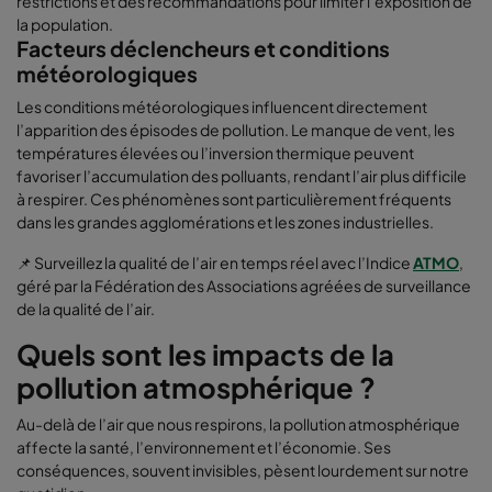
restrictions et des recommandations pour limiter l’exposition de
la population.
Facteurs déclencheurs et conditions
météorologiques
Les conditions météorologiques influencent directement
l’apparition des épisodes de pollution. Le manque de vent, les
températures élevées ou l’inversion thermique peuvent
favoriser l’accumulation des polluants, rendant l’air plus difficile
à respirer. Ces phénomènes sont particulièrement fréquents
dans les grandes agglomérations et les zones industrielles.
📌 Surveillez la qualité de l’air en temps réel avec l’Indice
ATMO
,
géré par la Fédération des Associations agréées de surveillance
de la qualité de l’air.
Quels sont les impacts de la
pollution atmosphérique ?
Au-delà de l’air que nous respirons, la pollution atmosphérique
affecte la santé, l’environnement et l’économie. Ses
conséquences, souvent invisibles, pèsent lourdement sur notre