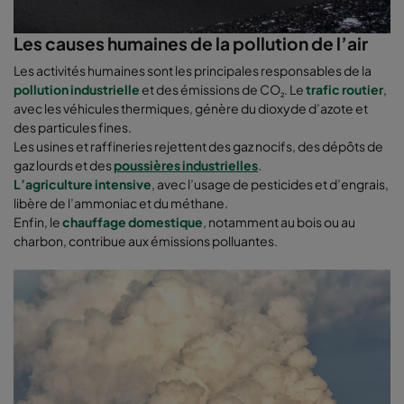
Les causes humaines de la pollution de l’air
Les activités humaines sont les principales responsables de la
pollution industrielle
et des émissions de CO
. Le
trafic routier
,
₂
avec les véhicules thermiques, génère du dioxyde d’azote et
des particules fines.
Les usines et raffineries rejettent des gaz nocifs, des dépôts de
gaz lourds et des
poussières industrielles
.
L’agriculture intensive
, avec l’usage de pesticides et d’engrais,
libère de l’ammoniac et du méthane.
Enfin, le
chauffage domestique
, notamment au bois ou au
charbon, contribue aux émissions polluantes.