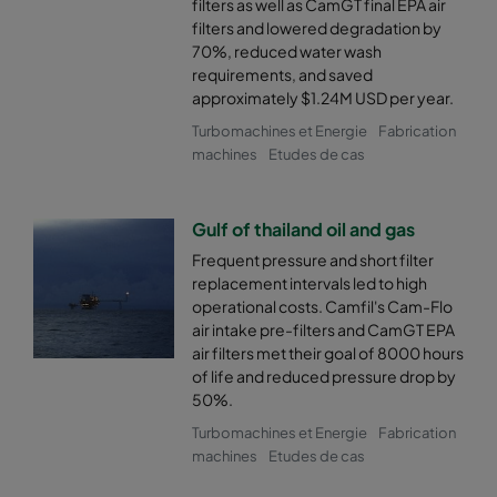
filters as well as CamGT final EPA air
filters and lowered degradation by
70%, reduced water wash
requirements, and saved
approximately $1.24M USD per year.
Turbomachines et Energie
Fabrication
machines
Etudes de cas
Gulf of thailand oil and gas
Frequent pressure and short filter
replacement intervals led to high
operational costs. Camfil's Cam-Flo
air intake pre-filters and CamGT EPA
air filters met their goal of 8000 hours
of life and reduced pressure drop by
50%.
Turbomachines et Energie
Fabrication
machines
Etudes de cas