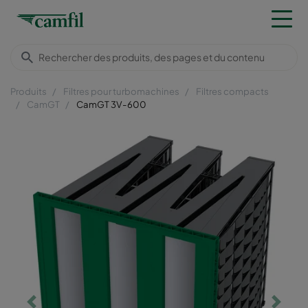
Produits
Filtres pour turbomachines
Filtres compacts
CamGT
CamGT 3V-600