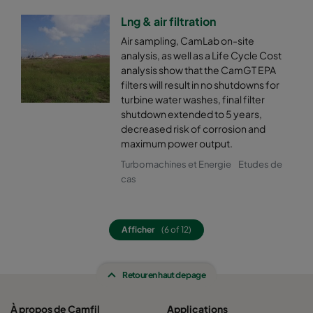
Lng & air filtration
Air sampling, CamLab on-site
analysis, as well as a Life Cycle Cost
analysis show that the CamGT EPA
filters will result in no shutdowns for
turbine water washes, final filter
shutdown extended to 5 years,
decreased risk of corrosion and
maximum power output.
Turbomachines et Energie
Etudes de
cas
Afficher
(6 of 12)
Retour en haut de page
À propos de Camfil
Applications