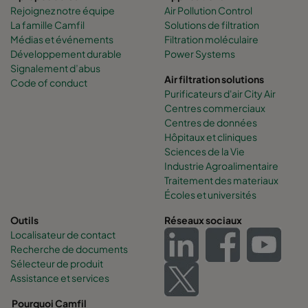
Rejoignez notre équipe
Air Pollution Control
La famille Camfil
Solutions de filtration
Médias et événements
Filtration moléculaire
Développement durable
Power Systems
Signalement d’abus
Air filtration solutions
Code of conduct
Purificateurs d'air City Air
Centres commerciaux
Centres de données
Hôpitaux et cliniques
Sciences de la Vie
Industrie Agroalimentaire
Traitement des materiaux
Écoles et universités
Outils
Réseaux sociaux
Localisateur de contact
Recherche de documents
Sélecteur de produit
Assistance et services
Pourquoi Camfil