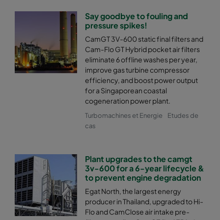
Say goodbye to fouling and
pressure spikes!
CamGT 3V-600 static final filters and
Cam-Flo GT Hybrid pocket air filters
eliminate 6 offline washes per year,
improve gas turbine compressor
efficiency, and boost power output
for a Singaporean coastal
cogeneration power plant.
Turbomachines et Energie
Etudes de
cas
Plant upgrades to the camgt
3v-600 for a 6-year lifecycle &
to prevent engine degradation
Egat North, the largest energy
producer in Thailand, upgraded to Hi-
Flo and CamClose air intake pre-