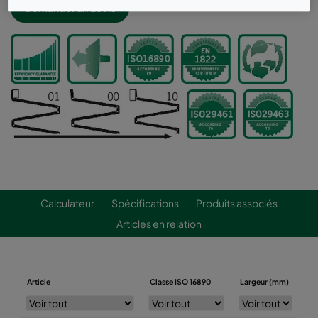
Demander un devis
Calculateur
Spécifications
Produits associés
Articles en relation
Article
Classe ISO 16890
Largeur (mm)
Ha