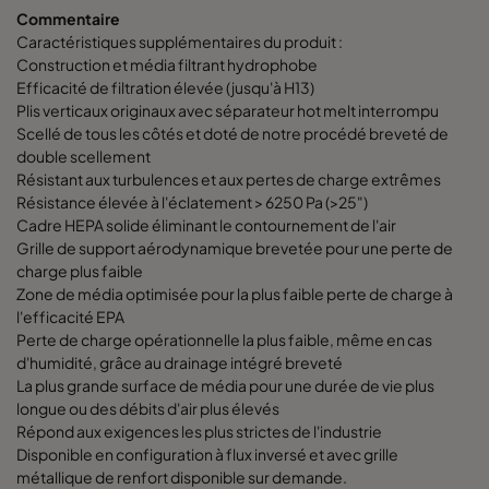
Commentaire
Caractéristiques supplémentaires du produit :
Construction et média filtrant hydrophobe
Efficacité de filtration élevée (jusqu'à H13)
Plis verticaux originaux avec séparateur hot melt interrompu
Scellé de tous les côtés et doté de notre procédé breveté de
double scellement
Résistant aux turbulences et aux pertes de charge extrêmes
Résistance élevée à l'éclatement > 6250 Pa (>25")
Cadre HEPA solide éliminant le contournement de l'air
Grille de support aérodynamique brevetée pour une perte de
charge plus faible
Zone de média optimisée pour la plus faible perte de charge à
l'efficacité EPA
Perte de charge opérationnelle la plus faible, même en cas
d'humidité, grâce au drainage intégré breveté
La plus grande surface de média pour une durée de vie plus
longue ou des débits d'air plus élevés
Répond aux exigences les plus strictes de l'industrie
Disponible en configuration à flux inversé et avec grille
métallique de renfort disponible sur demande.