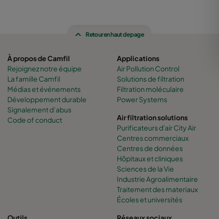
CamCleaner CC400
Retour en haut de page
À propos de Camfil
Applications
Rejoignez notre équipe
Air Pollution Control
La famille Camfil
Solutions de filtration
Médias et événements
Filtration moléculaire
Développement durable
Power Systems
Signalement d’abus
Air filtration solutions
Code of conduct
Purificateurs d'air City Air
Centres commerciaux
Centres de données
Hôpitaux et cliniques
Sciences de la Vie
Industrie Agroalimentaire
Traitement des materiaux
Écoles et universités
Outils
Réseaux sociaux