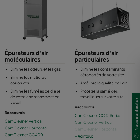
également la consommation énergétique.
Épurateurs d'air
Épurateurs d'air
moléculaires
particulaires
Élimine les odeurs et les gaz
Élimine les contaminants
aéroportés de votre site
Élimine les matières
corrosives
Améliore la qualité de l'air
Élimine les fumées de diesel
Protège la santé des
de votre environnement de
travailleurs sur votre site
Nous contacter
travail
Raccourcis
Raccourcis
CamCleaner CC X-Series
CamCleaner Vertical
CamCleaner Vertical
CamCleaner Horizontal
CamCleaner Horizontal
CamCleaner CC400
CamCleaner CC500
+ Voir tout