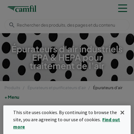
Épurateurs d'air industriels
EPA & HEPA pour
traitement de l’air
Produits
Épurateurs et purificateurs d'air
Épurateurs d'air
Menu
Épurateurs d'air
This site uses cookies. By continuing to browse the
site, you are agreeing to our use of cookies.
Find out
Les épurateurs d'air industriels de Camfil
more