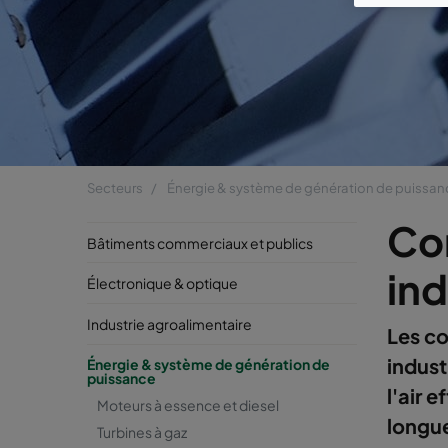
Secteurs
Énergie & système de génération de puissan
Co
Bâtiments commerciaux et publics
ind
Électronique & optique
Industrie agroalimentaire
Les co
indust
Énergie & système de génération de
puissance
l'air 
Moteurs à essence et diesel
longue
Turbines à gaz