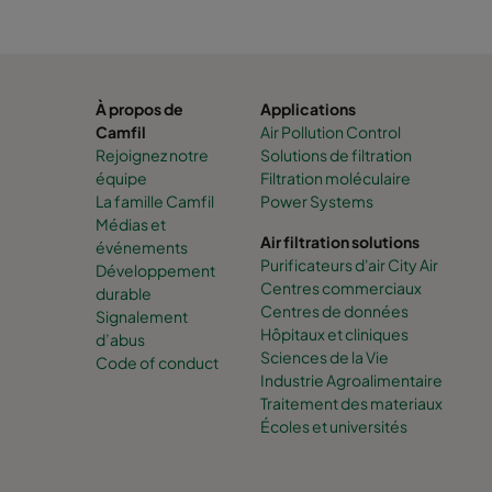
À propos de
Applications
Camfil
Air Pollution Control
Rejoignez notre
Solutions de filtration
équipe
Filtration moléculaire
La famille Camfil
Power Systems
Médias et
Air filtration solutions
événements
Purificateurs d'air City Air
Développement
Centres commerciaux
durable
Centres de données
Signalement
Hôpitaux et cliniques
d’abus
Sciences de la Vie
Code of conduct
Industrie Agroalimentaire
Traitement des materiaux
Écoles et universités