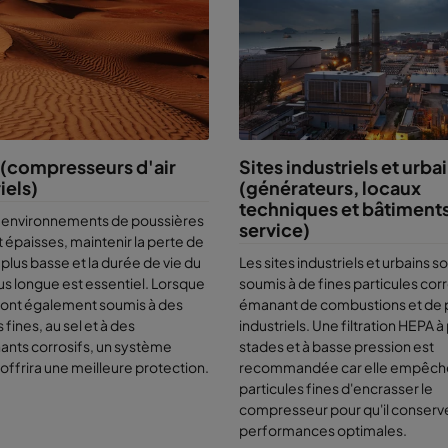
vaise surprise. Nous vous
aidons à garder le contrôle.
 concevez un nouveau système ou cherchez simplement à améli
nces actuelles, renseignez-vous s
ur notre logiciel de coût du cy
s solutions d'échantillonnage de l'air ou sur un test CamLab.
 (compresseurs d'air
Sites industriels et urba
iels)
(générateurs, locaux
techniques et bâtiment
 environnements de poussières
service)
 épaisses, maintenir la perte de
 plus basse et la durée de vie du
Les sites industriels et urbains s
plus longue est essentiel. Lorsque
soumis à de fines particules cor
 sont également soumis à des
émanant de combustions et de 
 fines, au sel et à des
industriels. Une filtration HEPA à
ants corrosifs, un système
stades et à basse pression est
ffrira une meilleure protection.
recommandée car elle empêche
particules fines d'encrasser le
compresseur pour qu'il conserv
performances optimales.