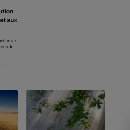
ution
 et aux
unités de
tries de
s
ur
en tenant
et la
ée. De
ques de
e vie et
 par