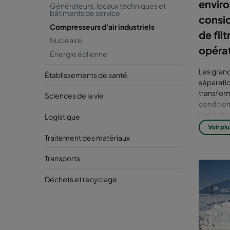
enviro
Générateurs, locaux techniques et
bâtiments de service
consid
Compresseurs d'air industriels
de fil
Nucléaire
opérat
Énergie éolienne
Les grand
Établissements de santé
séparatio
transform
Sciences de la vie
conditio
précipita
Logistique
systèmes 
Voir plu
assurer l
Traitement des matériaux
compte de 
rentabilit
Transports
En raison
Déchets et recyclage
plus, votr
surtensio
une effic
disponibi