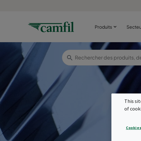
Produits
Secte
This si
Fil
of cook
co
Cookies