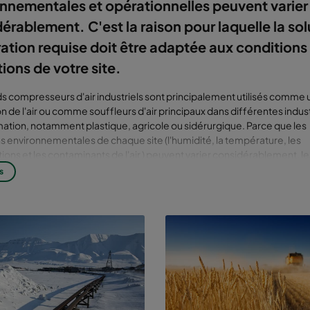
nnementales et opérationnelles peuvent varier
érablement. C'est la raison pour laquelle la sol
tration requise doit être adaptée aux conditions
ions de votre site.
s compresseurs d'air industriels sont principalement utilisés comme 
n de l'air ou comme souffleurs d'air principaux dans différentes indus
ation, notamment plastique, agricole ou sidérurgique. Parce que les
ns environnementales de chaque site
(
l'humidité, la température, les
tions et les contaminants de l'air
)
peuvent varier considérablement, le
de filtration d’entrée d'air Camfil sont entièrement personnalisés po
s
a meilleure protection possible à vos équipements de turbomachine, 
vos principaux facteurs de valeur tels que la disponibilité, la fiabilité 
é.
 de la diversité des opérations, chaque solution doit être personnalis
e solution de filtration doit être durable et fiable pour résister aux ris
n. Les éléments tels que la faible perte de charge, une longue durée d
acité de filtration élevée, sont tous nécessaires pour accroître votre
lité et votre fiabilité. Avec les solutions avancées de
filtre EPA
offertes