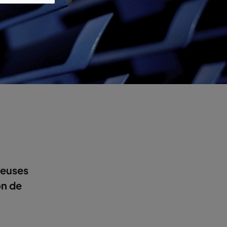
reuses
on de