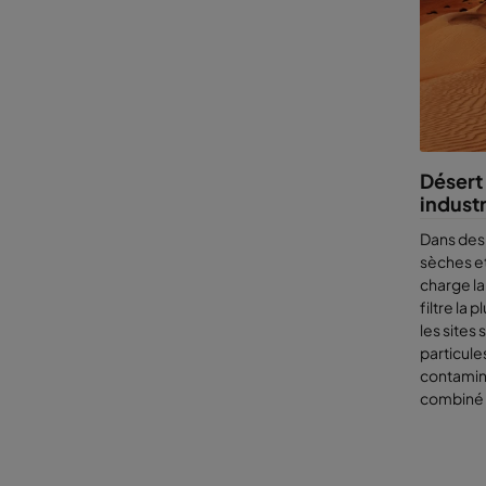
toute mau
Si vous
performa
(LCC), no
Désert
industr
Dans des
sèches et
charge la
filtre la 
les sites
particules
contamin
combiné o