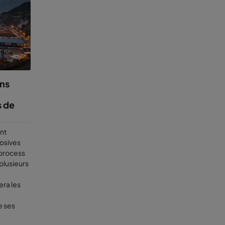
orer vos
cle de vie
ins
s de
ont
rosives
process
 plusieurs
ra les
e ses