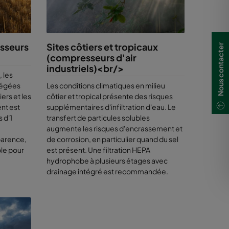
et d'une
esseurs
Sites côtiers et tropicaux
Nous contacter
n salin et
(compresseurs d'air
levée, nos
industriels)<br/>
us testons
, les
morques de
tégées
Les conditions climatiques en milieu
s données
ers et les
côtier et tropical présente des risques
 repoussé
nt est
supplémentaires d'infiltration d'eau. Le
de l’eau,
 d'1
transfert de particules solubles
rsqu’on ne
augmente les risques d'encrassement et
parence,
de corrosion, en particulier quand du sel
ble pour
est présent. Une filtration HEPA
pécifiques
hydrophobe à plusieurs étages avec
doute. En
drainage intégré est recommandée.
air, nous
ez besoin
 et votre
ble, Camfil
us éviter