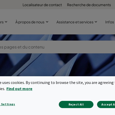
Localisateur de contact
Recherche de documents
urs
À propos de nous
Assistance et services
Infos
te uses cookies. By continuing to browse the site, you are agreeing 
tration de l'air
ies.
Find out more
mpresseurs d'
 Settings
Reject All
Accept A