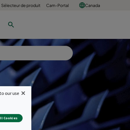
Sélecteur de produit
Cam-Portal
Canada
to our use
 des
air
ll Cookies