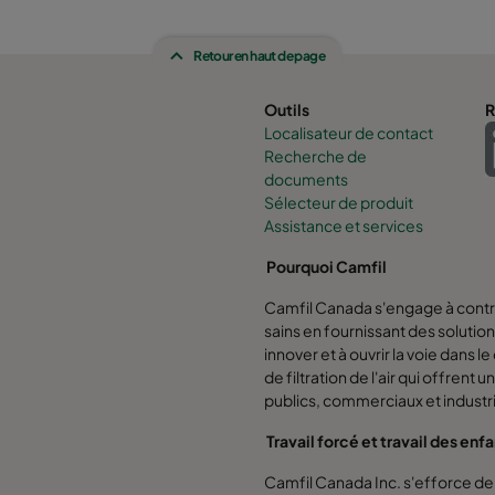
Retour en haut de page
Outils
R
Localisateur de contact
Recherche de
documents
Sélecteur de produit
Assistance et services
Pourquoi Camfil
Camfil Canada s'engage à contri
sains en fournissant des solution
innover et à ouvrir la voie dan
de filtration de l'air qui offrent 
publics, commerciaux et industri
Travail forcé et travail des enf
Camfil Canada Inc. s'efforce de p