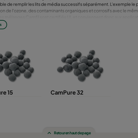
ble de remplir les lits de média successifs séparément. L'exemple le p
tion de l'ozone, des contaminants organiques et corrosifs avec le même f
es mélanges Camfil sont certifiés UL et conviennent donc aux applicat
ion et l'inflammabilité sont un problème. Les médias hybrides Camfil
s
de ce concept, dans lequel les poudres de carbone et d'alumine sont
s en boule. Les médias hybrides sont certifiés UL et très efficaces p
tion au sulfure d'hydrogène dans les applications industrielles lourd
re 15
CamPure 32
Retour en haut de page