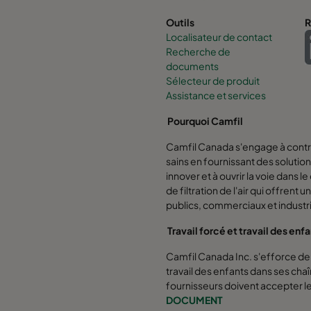
Outils
R
Localisateur de contact
Recherche de
documents
Sélecteur de produit
Assistance et services
Pourquoi Camfil
Camfil Canada s'engage à contri
sains en fournissant des solution
innover et à ouvrir la voie dan
de filtration de l'air qui offrent 
publics, commerciaux et industri
Travail forcé et travail des enf
Camfil Canada Inc. s'efforce de p
travail des enfants dans ses cha
fournisseurs doivent accepter l
DOCUMENT