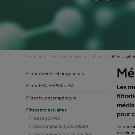
Produits
Filtres moléculaires
Média
Média hybri
Mé
Filtres de ventilation générale
Filtres EPA, HEPA & ULPA
Les mé
filtra
Filtres haute température
médias
Filtres moléculaires
pour c
Filtres à poches
Filtres compacts (type cellule)
Les mélan
en volume
Filtres compacts (cadre à bride)