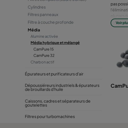
pas possi
Cylindres
l'élimina
Filtres panneaux
plupart d
inflammat
Filtre à couche profonde
Voir plu
variante 
Média
préformée
Alumine activée
contamina
Média hybrique et mélangé
CamPure 15
CamPure 32
Charbon actif
Épurateurs et purificateurs d'air
CamPu
Dépoussiéreurs industriels & épurateurs
de brouillards d'huile
Caissons, cadres et séparateurs de
goutelettes
Filtres pour turbomachines