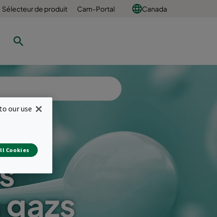
Sélecteur de produit
Cam-Portal
Canada
to our use
ll Cookies
s
 gazs