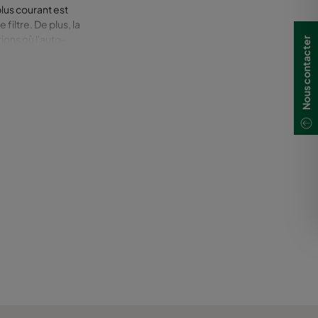
lus courant est
iltre. De plus, la
ions où l'auto-
Nous contacter
 sont une autre
 mélangées et
our contrôler la
es.