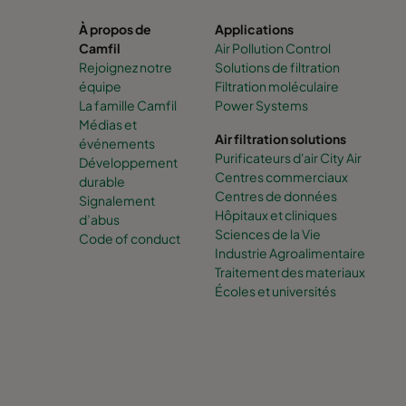
À propos de
Applications
Camfil
Air Pollution Control
Rejoignez notre
Solutions de filtration
équipe
Filtration moléculaire
La famille Camfil
Power Systems
Médias et
Air filtration solutions
événements
Purificateurs d'air City Air
Développement
Centres commerciaux
durable
Centres de données
Signalement
Hôpitaux et cliniques
d’abus
Sciences de la Vie
Code of conduct
Industrie Agroalimentaire
Traitement des materiaux
Écoles et universités