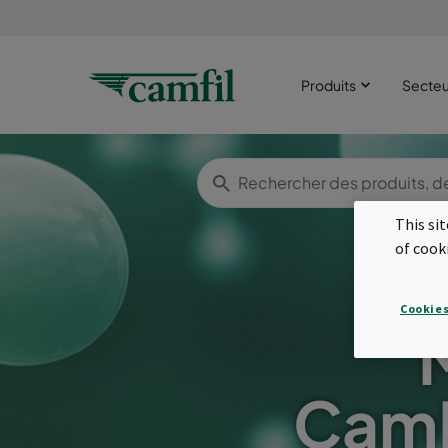
Produits
Secte
This si
of cook
Cookies
CamP