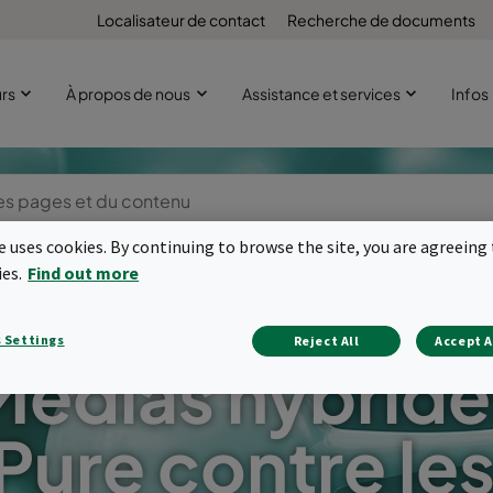
Localisateur de contact
Recherche de documents
urs
À propos de nous
Assistance et services
Infos
te uses cookies. By continuing to browse the site, you are agreeing 
ies.
Find out more
 Settings
Reject All
Accept A
Médias hybride
ure contre les