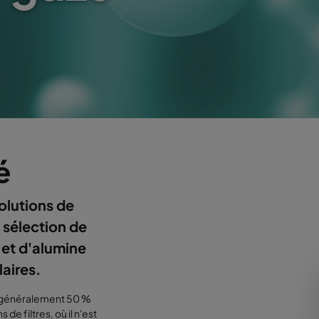
é
olutions de
 sélection de
 et d'alumine
laires.
, généralement 50 %
e filtres, où il n'est